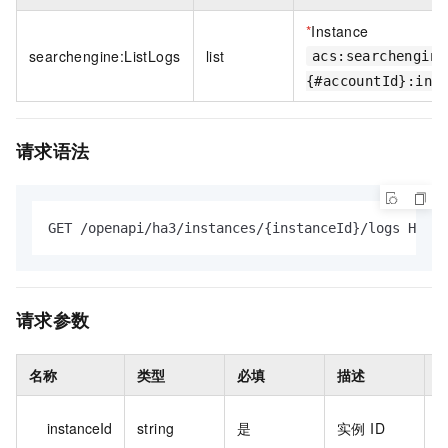
*
Instance
searchengine:ListLogs
list
acs:searchengine
{#accountId}:ins
请求语法
GET /openapi/ha3/instances/{instanceId}/logs HTTP/
请求参数
名称
类型
必填
描述
h
instanceId
string
是
实例 ID
i