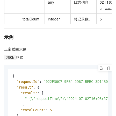
any
日志信息
02T16:06
cn-xxx.ha
totalCount
integer
总记录数。
5
示例
正常返回示例
格式
JSON
{
"requestId"
:
"022F36C7-9FB4-5D67-BEBC-3D14B09844
"result"
:
{
"result"
:
[
"[{\"requestTime\":\"2024-07-02T16:06:57+08:
]
,
"totalCount"
:
5
}