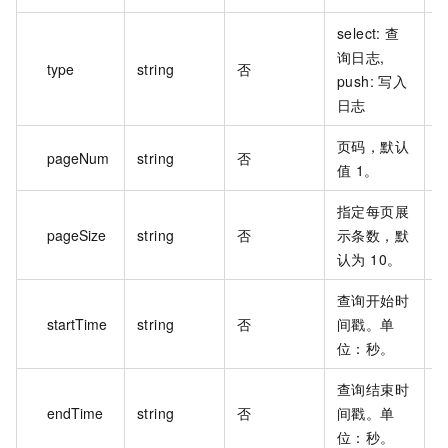
select: 查
询日志,
type
string
否
p
push: 写入
日志
页码，默认
pageNum
string
否
1
值 1。
指定每页展
pageSize
string
否
示条数，默
1
认为 10。
查询开始时
startTime
string
否
间戳。单
1
位：秒。
查询结束时
endTime
string
否
间戳。单
1
位：秒。