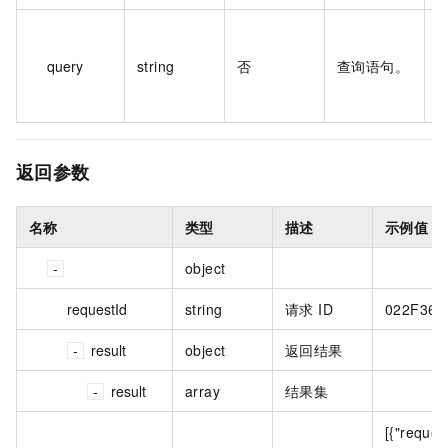
s
A
query
string
否
查询语句。
t
0
返回参数
名称
类型
描述
示例值
object
requestId
string
请求 ID
022F36C
result
object
返回结果
result
array
结果集
[{"reque