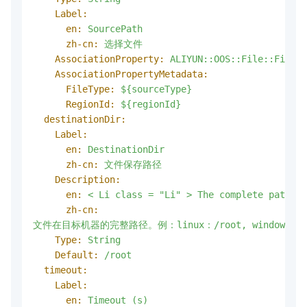
Label:
en:
SourcePath
zh-cn:
选择文件
AssociationProperty:
ALIYUN::OOS::File::FileUr
AssociationPropertyMetadata:
FileType:
${sourceType}
RegionId:
${regionId}
destinationDir:
Label:
en:
DestinationDir
zh-cn:
文件保存路径
Description:
en:
<
Li
class
=
"Li"
>
The
complete
path
of
zh-cn:
文件在目标机器的完整路径。例：linux：/root,
windows：
Type:
String
Default:
/root
timeout:
Label:
en:
Timeout
(s)