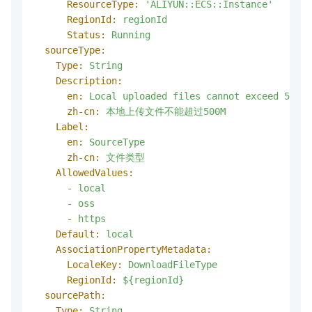
ResourceType:
'ALIYUN::ECS::Instance'
RegionId:
regionId
Status:
Running
sourceType:
Type:
String
Description:
en:
Local
uploaded
files
cannot
exceed
500M
zh-cn:
本地上传文件不能超过500M
Label:
en:
SourceType
zh-cn:
文件类型
AllowedValues:
-
local
-
oss
-
https
Default:
local
AssociationPropertyMetadata:
LocaleKey:
DownloadFileType
RegionId:
${regionId}
sourcePath:
Type:
String