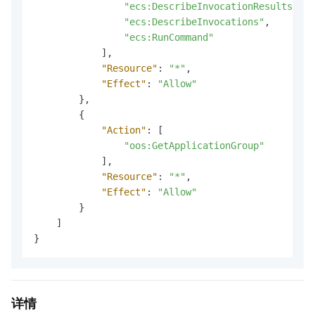
"ecs:DescribeInvocationResults"
,
"ecs:DescribeInvocations"
,
"ecs:RunCommand"
]
,
"Resource"
:
"*"
,
"Effect"
:
"Allow"
}
,
{
"Action"
:
[
"oos:GetApplicationGroup"
]
,
"Resource"
:
"*"
,
"Effect"
:
"Allow"
}
]
}
详情