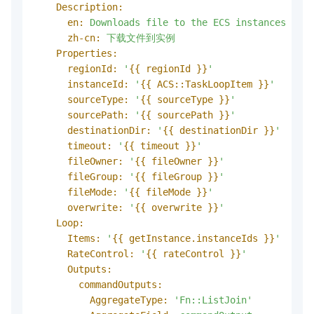
Description:
en:
Downloads
file
to
the
ECS
instances
zh-cn:
下载文件到实例
Properties:
regionId:
'
{{ regionId }}
'
instanceId:
'
{{ ACS::TaskLoopItem }}
'
sourceType:
'
{{ sourceType }}
'
sourcePath:
'
{{ sourcePath }}
'
destinationDir:
'
{{ destinationDir }}
'
timeout:
'
{{ timeout }}
'
fileOwner:
'
{{ fileOwner }}
'
fileGroup:
'
{{ fileGroup }}
'
fileMode:
'
{{ fileMode }}
'
overwrite:
'
{{ overwrite }}
'
Loop:
Items:
'
{{ getInstance.instanceIds }}
'
RateControl:
'
{{ rateControl }}
'
Outputs:
commandOutputs:
AggregateType:
'Fn::ListJoin'