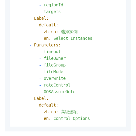
-
regionId
-
targets
Label:
default:
zh-cn:
选择实例
en:
Select
Instances
-
Parameters:
-
timeout
-
fileOwner
-
fileGroup
-
fileMode
-
overwrite
-
rateControl
-
OOSAssumeRole
Label:
default:
zh-cn:
高级选项
en:
Control
Options