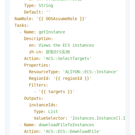
Type:
String
Default:
''
RamRole:
'
{{ OOSAssumeRole }}
'
Tasks:
-
Name:
getInstance
Description:
en:
Views
the
ECS
instances
zh-cn:
获取ECS实例
Action:
'ACS::SelectTargets'
Properties:
ResourceType:
'ALIYUN::ECS::Instance'
RegionId:
'
{{ regionId }}
'
Filters:
-
'
{{ targets }}
'
Outputs:
instanceIds:
Type:
List
ValueSelector:
'Instances.Instance[].Insta
-
Name:
downloadFileToInstances
Action:
'ACS::ECS::DownloadFile'