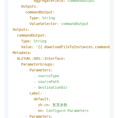
AggregateField:
commandOutput
Outputs:
commandOutput:
Type:
String
ValueSelector:
commandOutput
Outputs:
commandOutput:
Type:
String
Value:
'
{{ downloadFileToInstances.commandOutp
Metadata:
ALIYUN::OOS::Interface:
ParameterGroups:
-
Parameters:
-
sourceType
-
sourcePath
-
destinationDir
Label:
default:
zh-cn:
配置参数
en:
Configure
Parameters
-
Parameters: