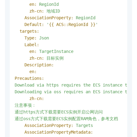
en:
RegionId
zh-cn:
地域ID
AssociationProperty:
RegionId
Default:
'
{{ ACS::RegionId }}
'
targets:
Type:
Json
Label:
en:
TargetInstance
zh-cn:
目标实例
Description:
en:
Precautions:
Download
via
https
requires
the
ECS
instance
to
en
Downloading
via
oss
requires
an
ECS
instance
to
co
zh-cn:
注意事项：
通过https方式下载需要ECS实例开启公网访问
通过oss方式下载需要ECS实例配置RAM角色，参考文档
AssociationProperty:
Targets
AssociationPropertyMetadata: