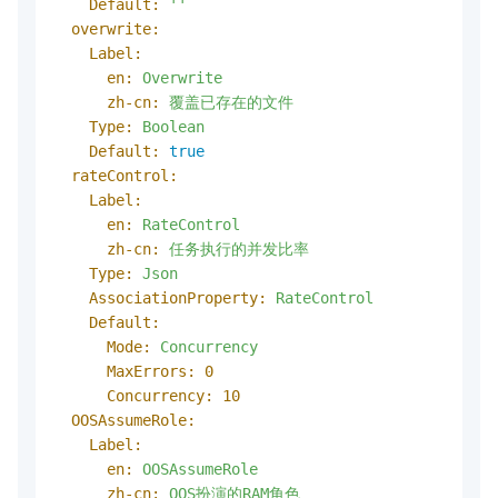
Default:
''
overwrite:
Label:
en:
Overwrite
zh-cn:
覆盖已存在的文件
Type:
Boolean
Default:
true
rateControl:
Label:
en:
RateControl
zh-cn:
任务执行的并发比率
Type:
Json
AssociationProperty:
RateControl
Default:
Mode:
Concurrency
MaxErrors:
0
Concurrency:
10
OOSAssumeRole:
Label:
en:
OOSAssumeRole
zh-cn:
OOS扮演的RAM角色