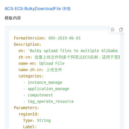
ACS-ECS-BulkyDownloadFile
详情
模板内容
FormatVersion:
OOS-2019-06-01
Description:
en:
'Bulky upload files to multiple Alibaba Clou
zh-cn:
批量上传文件到多个阿里云ECS实例，适用于需要在多
name-en:
Upload
File
name-zh-cn:
上传文件
categories:
-
instance_manage
-
application_manage
-
computenest
-
tag_operate_resource
Parameters:
regionId:
Type:
String
Label: