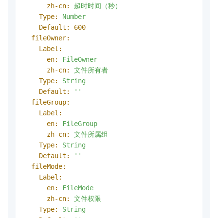
zh-cn:
超时时间（秒）
Type:
Number
Default:
600
fileOwner:
Label:
en:
FileOwner
zh-cn:
文件所有者
Type:
String
Default:
''
fileGroup:
Label:
en:
FileGroup
zh-cn:
文件所属组
Type:
String
Default:
''
fileMode:
Label:
en:
FileMode
zh-cn:
文件权限
Type:
String