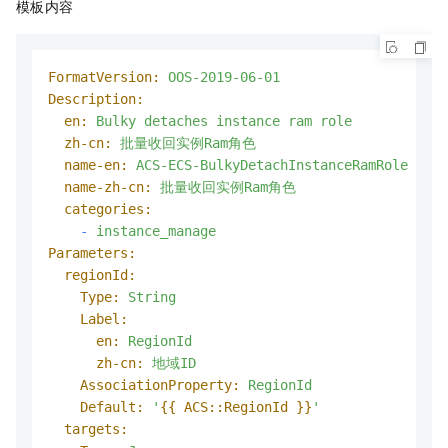
模板内容
FormatVersion:
OOS-2019-06-01
Description:
en:
Bulky
detaches
instance
ram
role
zh-cn:
批量收回实例Ram角色
name-en:
ACS-ECS-BulkyDetachInstanceRamRole
name-zh-cn:
批量收回实例Ram角色
categories:
-
instance_manage
Parameters:
regionId:
Type:
String
Label:
en:
RegionId
zh-cn:
地域ID
AssociationProperty:
RegionId
Default:
'
{{ ACS::RegionId }}
'
targets: