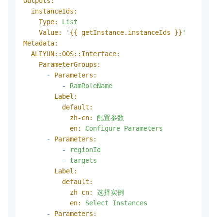
Outputs:
instanceIds:
Type:
List
Value:
'
{{ getInstance.instanceIds }}
'
Metadata:
ALIYUN::OOS::Interface:
ParameterGroups:
-
Parameters:
-
RamRoleName
Label:
default:
zh-cn:
配置参数
en:
Configure
Parameters
-
Parameters:
-
regionId
-
targets
Label:
default:
zh-cn:
选择实例
en:
Select
Instances
-
Parameters: