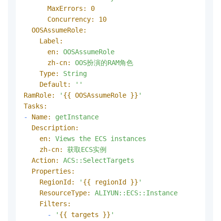
MaxErrors:
0
Concurrency:
10
OOSAssumeRole:
Label:
en:
OOSAssumeRole
zh-cn:
OOS扮演的RAM角色
Type:
String
Default:
''
RamRole:
'
{{ OOSAssumeRole }}
'
Tasks:
-
Name:
getInstance
Description:
en:
Views
the
ECS
instances
zh-cn:
获取ECS实例
Action:
ACS::SelectTargets
Properties:
RegionId:
'
{{ regionId }}
'
ResourceType:
ALIYUN::ECS::Instance
Filters:
-
'
{{ targets }}
'