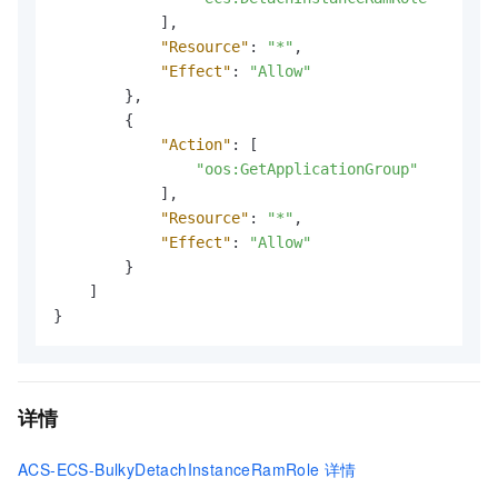
]
,
"Resource"
:
"*"
,
"Effect"
:
"Allow"
}
,
{
"Action"
:
[
"oos:GetApplicationGroup"
]
,
"Resource"
:
"*"
,
"Effect"
:
"Allow"
}
]
}
详情
ACS-ECS-BulkyDetachInstanceRamRole
详情