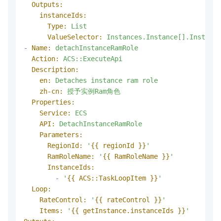
Outputs:
instanceIds:
Type:
List
ValueSelector:
Instances.Instance[].Instance
-
Name:
detachInstanceRamRole
Action:
ACS::ExecuteApi
Description:
en:
Detaches
instance
ram
role
zh-cn:
授予实例Ram角色
Properties:
Service:
ECS
API:
DetachInstanceRamRole
Parameters:
RegionId:
'
{{ regionId }}
'
RamRoleName:
'
{{ RamRoleName }}
'
InstanceIds:
-
'
{{ ACS::TaskLoopItem }}
'
Loop:
RateControl:
'
{{ rateControl }}
'
Items:
'
{{ getInstance.instanceIds }}
'