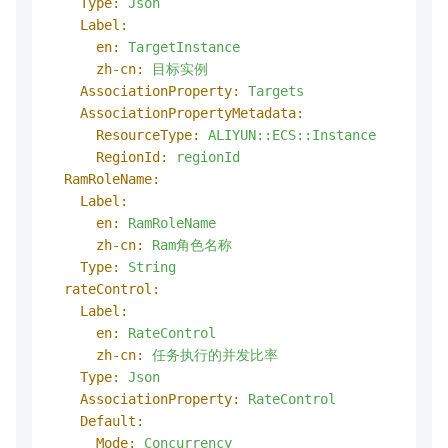
Type:
Json
Label:
en:
TargetInstance
zh-cn:
目标实例
AssociationProperty:
Targets
AssociationPropertyMetadata:
ResourceType:
ALIYUN::ECS::Instance
RegionId:
regionId
RamRoleName:
Label:
en:
RamRoleName
zh-cn:
Ram角色名称
Type:
String
rateControl:
Label:
en:
RateControl
zh-cn:
任务执行的并发比率
Type:
Json
AssociationProperty:
RateControl
Default:
Mode:
Concurrency