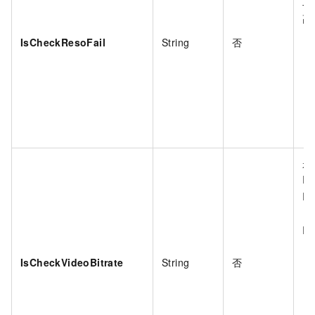
二
高
IsCheckResoFail
String
否
是
Is
Is
Is
IsCheckVideoBitrate
String
否