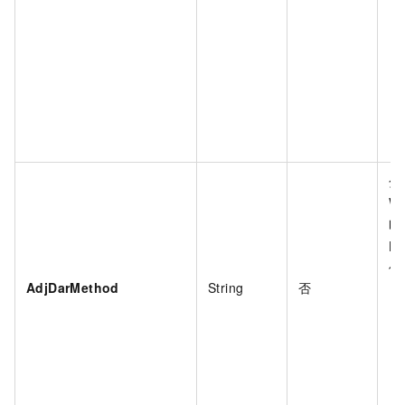
分
Wi
时
Lo
使
AdjDarMethod
String
否