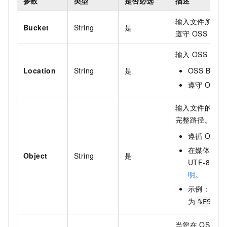
参数
类型
是否必选
描述
输入文件所在
O
Bucket
String
是
遵守
OSS Buck
输入
OSS Buck
Location
String
是
OSS Bucke
遵守
OSS R
输入文件的
OS
完整路径。
遵循
OSS O
在媒体处理
Object
String
是
UTF-8
编码
明
。
示例：如果
为
%E9%98
当您在
OSS
设