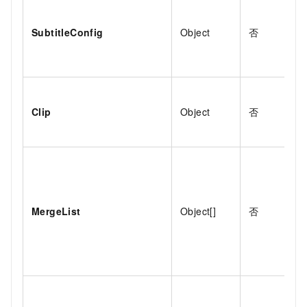
SubtitleConfig
Object
否
Clip
Object
否
MergeList
Object[]
否