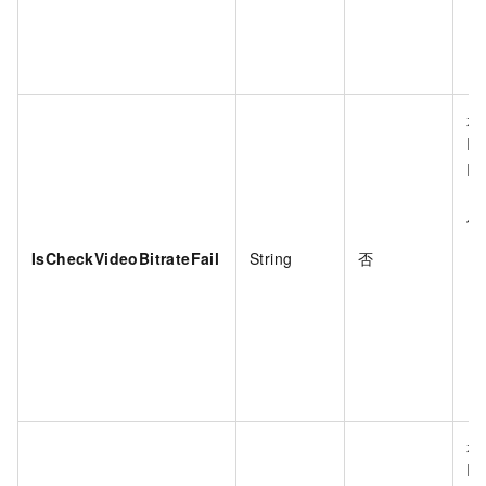
是
Is
Is
优
IsCheckVideoBitrateFail
String
否
是
Is