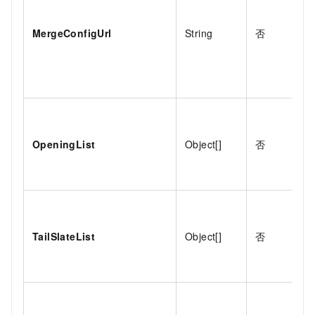
MergeConfigUrl
String
否
OpeningList
Object[]
否
TailSlateList
Object[]
否