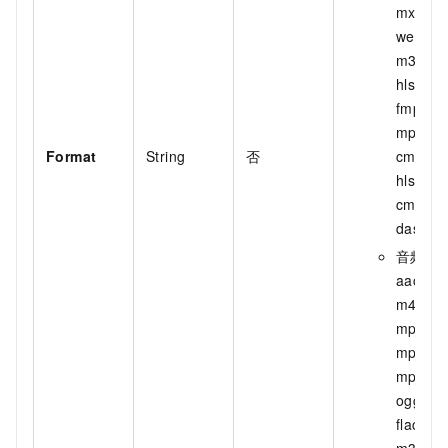
mxf、
webm
m3u8、
hls-
fmp4、
mpd、
Format
String
否
cmaf-
hls、
cmaf-
dash。
音频：
aac、
m4a、
mp2、
mp3、
mp4、
ogg、
flac、
m3u8、