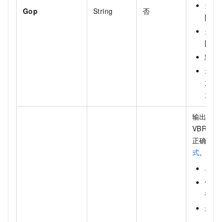
关键
Gop
String
否
[1,1
关键
[1,1
默认
最佳
放器
为[2,
输出文件
VBR
码
正确配对
式
。
单位：
值范围
视频
最佳