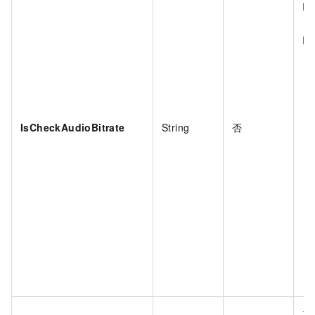
Is
Is
IsCheckAudioBitrate
String
否
是