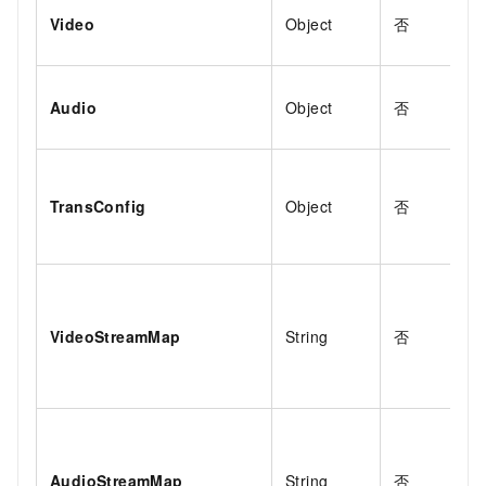
Video
Object
否
Audio
Object
否
TransConfig
Object
否
VideoStreamMap
String
否
AudioStreamMap
String
否