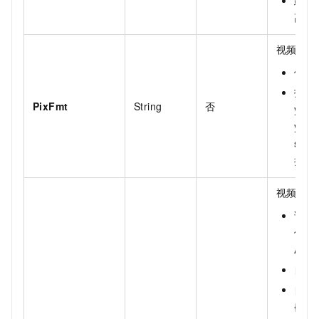
建议
高兼
视频颜色
使用原
指定格
PixFmt
String
否
yuv4
yuvj
smpt
持
b
视频画面
请在
使用
AdjD
自动去
自定义
{left