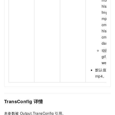
hls-
fmp4、
mpd、
cmaf-
hls、
cmaf-
dash。
动图：
gif、
webp。
默认值：
mp4。
TransConfig
详情
本参数被
Output.TransConfig
引用。