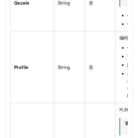
Qscale
String
否
仅
C
值范围
编码级别
仅
C
可选值
默认值
Profile
String
否
最佳
最低
备可
high
H.264
编
说明