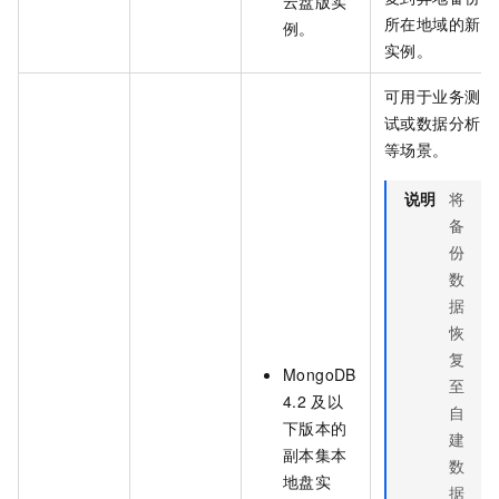
云盘版实
所在地域的新
例。
实例。
可用于业务测
试或数据分析
等场景。
说明
将
备
份
数
据
恢
复
MongoDB
至
4.2
及以
自
下版本的
建
副本集本
数
地盘实
据