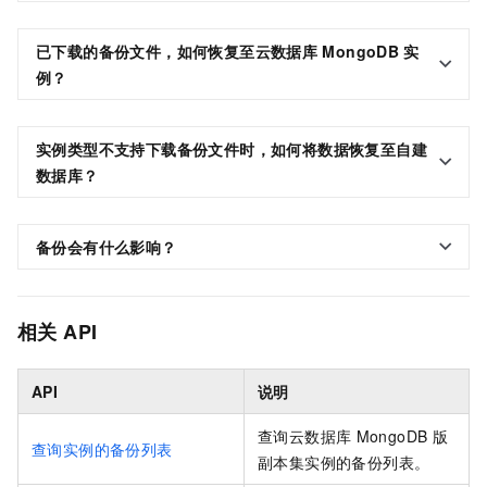
已下载的备份文件，如何恢复至云数据库
MongoDB
实
例？
实例类型不支持下载备份文件时，如何将数据恢复至自建
数据库？
备份会有什么影响？
相关
API
API
说明
查询云数据库
MongoDB
版
查询实例的备份列表
副本集实例的备份列表。