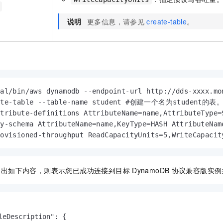
说明
更多信息，请参见
create-table
。
cal/bin/aws dynamodb --endpoint-url http://dds-xx
ate-table --table-name student #创建一个名为student的表。 
ttribute-definitions AttributeName=name,Attribut
ey-schema AttributeName=name,KeyType=HASH Attrib
rovisioned-throughput ReadCapacityUnits=5,WriteC
印出如下内容，则表示您已成功连接到目标
DynamoDB
协议兼容版实例
leDescription": {
