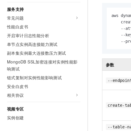
服务支持
aws dyn
常见问题
    cre
性能白皮书
    --a
开启审计日志性能分析
    --k
    --p
单节点实例高连接能力测试
副本集实例最大连接数压力测试
MongoDB SSL加密连接对实例性能影
参数
响测试
链式复制对实例性能影响测试
--endpoin
安全白皮书
相关协议
create-ta
视频专区
实例创建
--table-n