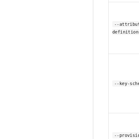
--attribu
definition
--key-sch
--provisi