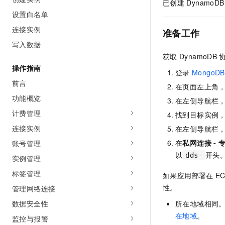
已创建
DynamoDB
设置白名单
连接实例
准备工作
写入数据
获取
DynamoDB
操作指南
登录
MongoDB
前言
在页面左上角
功能概览
在左侧导航栏
计费管理
找到目标实例
连接实例
在左侧导航栏
在
私网连接 - 
账号管理
以
开头
dds-
实例管理
标签管理
如果应用部署在
E
性。
管理网络连接
数据安全性
所在地域相同
在地域
。
监控与报警