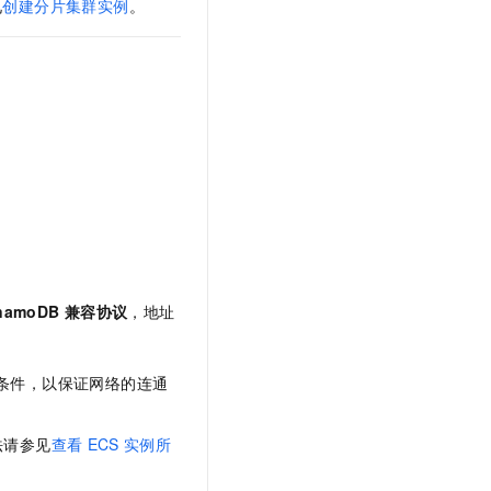
见
创建分片集群实例
。
namoDB
兼容协议
，地址
条件，以保证网络的连通
法请参见
查看
ECS
实例所