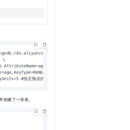
xx.mongodb.rds.aliyuncs.com:3717 #连接到指定的DynamoDB协
\

eType=S AttributeName=age,AttributeType=N #表的架构中，
uteName=age,KeyType=RANGE #指定name属性为分区键，并指定age属
apacityUnits=5 #指定预设的读写吞吐量各为5。
并创建了一张表。