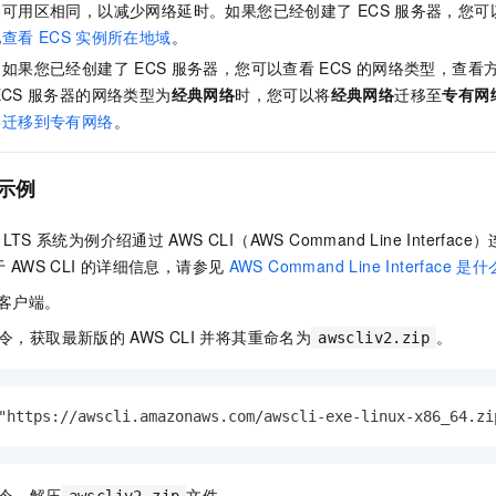
属可用区相同，以减少网络延时。如果您已经创建了
ECS
服务器，您可
见
查看
ECS
实例所在地域
。
。如果您已经创建了
ECS
服务器，您可以查看
ECS
的网络类型，查看
ECS
服务器的网络类型为
经典网络
时，您可以将
经典网络
迁移至
专有网
络迁移到专有网络
。
示例
 LTS
系统为例介绍通过
AWS CLI（AWS Command Line Interface
于
AWS CLI
的详细信息，请参见
AWS Command Line Interface
是什
客户端。
令，获取最新版的
AWS CLI
并将其重命名为
。
awscliv2.zip
"https://awscli.amazonaws.com/awscli-exe-linux-x86_64.zi
令，解压
文件。