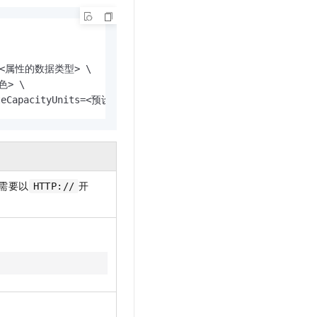
pe=<属性的数据类型> \

> \

iteCapacityUnits=<预设写吞吐量>
需要以
开
HTTP://