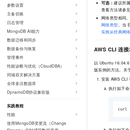
可选：
建议所
参数设置
查看方法请参
主备切换
网络类型相同
日志管理
网络类型
。当
MongoDB AI能力
实例从经典网
数据迁移和同步
数据备份与恢复
AWS CLI
连接
管理事件
以
Ubuntu 16.04.6
性能诊断与优化（CloudDBA）
版实例的方法。关
同城容灾解决方案
安装
AWS CLI
全球多活数据库
执行如下命
DynamoDB协议兼容版
实践教程
curl 
性能
使用MongoDB变更流（Change
执行如下命