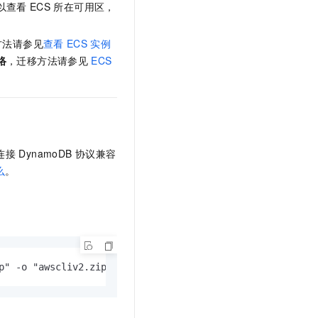
以查看
ECS
所在可用区，
方法请参见
查看
ECS
实例
络
，迁移方法请参见
ECS
）连接
DynamoDB
协议兼容
么
。
p" -o "awscliv2.zip"