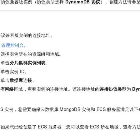
协议兼容版实例（协议类型选择
DynamoDB
协议
），创建方法请参
协议兼容版实例的连接地址。
管理控制台
。
，选择实例所在的资源组和地域。
，单击
分片集群实例列表
。
，单击实例
ID。
，单击
数据库连接
。
专有网络
区域，查看实例的连接地址。该连接地址的
连接协议类型
为
Dy
。
CS
实例，您需要确保云数据库
MongoDB
实例和
ECS
服务器满足以下
。如果您已经创建了
ECS
服务器，您可以查看
ECS
所在地域，查看方