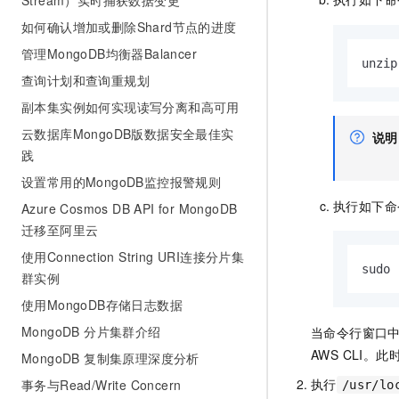
Stream）实时捕获数据变更
如何确认增加或删除Shard节点的进度
管理MongoDB均衡器Balancer
unzip
查询计划和查询重规划
副本集实例如何实现读写分离和高可用
云数据库MongoDB版数据安全最佳实
说明
践
设置常用的MongoDB监控报警规则
执行如下命
Azure Cosmos DB API for MongoDB
迁移至阿里云
使用Connection String URI连接分片集
sudo 
群实例
使用MongoDB存储日志数据
MongoDB 分片集群介绍
当命令行窗口
AWS CLI。
MongoDB 复制集原理深度分析
执行
事务与Read/Write Concern
/usr/lo