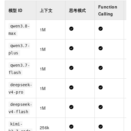
Function
模型
ID
上下文
思考模式
Calling
qwen3.8-
1M
max
qwen3.7-
1M
plus
qwen3.7-
1M
flash
deepseek-
1M
v4-pro
deepseek-
1M
v4-flash
kimi-
256k