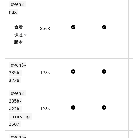
qwen3-
max
查看
256k
快照
版本
qwen3-
128k
235b-
a22b
qwen3-
235b-
128k
a22b-
thinking-
2507
qwen3-