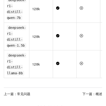
deepseek-
r1-
128k
distill-
qwen-7b
deepseek-
r1-
128k
distill-
qwen-1.5b
deepseek-
r1-
128k
distill-
llama-8b
上一篇：
常见问题
下一篇：
概述