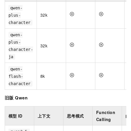
qwen-
32k
plus-
character
qwen-
plus-
32k
character-
ja
qwen-
8k
flash-
character
旧版
Qwen
Function
模型
ID
上下文
思考模式
内
Calling