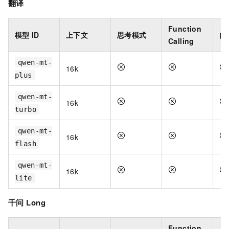
翻译
Function
模型
ID
上下文
思考模式
内
Calling
qwen-mt-
16k
plus
qwen-mt-
16k
turbo
qwen-mt-
16k
flash
qwen-mt-
16k
lite
千问
Long
Function