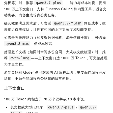
分析等）时，推荐
——能力与成本均衡，拥有
qwen3.7-plus
100 万上下文窗口，支持 Function Calling 和内置工具，适合文
档摘要、内容生成等办公类任务。
确认效果满足需求后，可尝试
降低成本，效
qwen3.7-flash
果接近旗舰模型，且拥有相同的上下文长度和功能支持。
如需最强推理能力（如复杂数据分析、多步逻辑推演），可选择
，但成本较高。
qwen3.8-max
处理超长文档（如同时审阅多份合同、大规模文献梳理）时，推
荐
——上下文窗口达 1000 万 Token，可完整处理
qwen-long
大体量文档。
通义灵码和 Qoder 是已封装的 AI 编程工具，主要面向编程开发
场景，不适合非编程办公场景的日常使用。
上下文窗口
100
万
Token
约相当于
70
万个汉字或
10
本小说。
长文档或大型代码库：
/
qwen3.7-plus
qwen3.7-