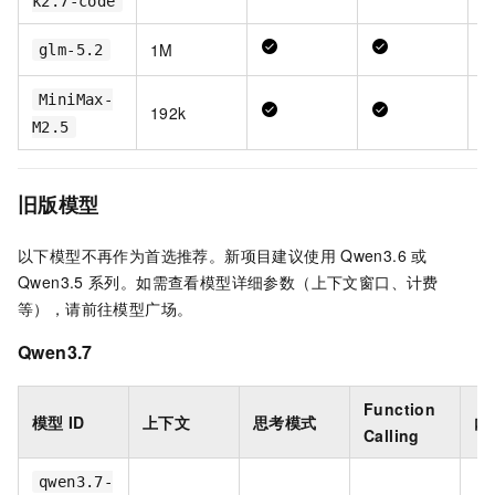
k2.7-code
1M
glm-5.2
MiniMax-
192k
M2.5
旧版模型
以下模型不再作为首选推荐。新项目建议使用
Qwen3.6
或
Qwen3.5
系列。如需查看模型详细参数（上下文窗口、计费
等），请前往模型广场。
Qwen3.7
Function
模型
ID
上下文
思考模式
内
Calling
qwen3.7-