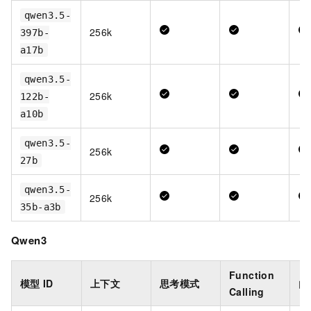
qwen3.5-
256k
397b-
a17b
qwen3.5-
256k
122b-
a10b
qwen3.5-
256k
27b
qwen3.5-
256k
35b-a3b
Qwen3
Function
模型
ID
上下文
思考模式
内
Calling