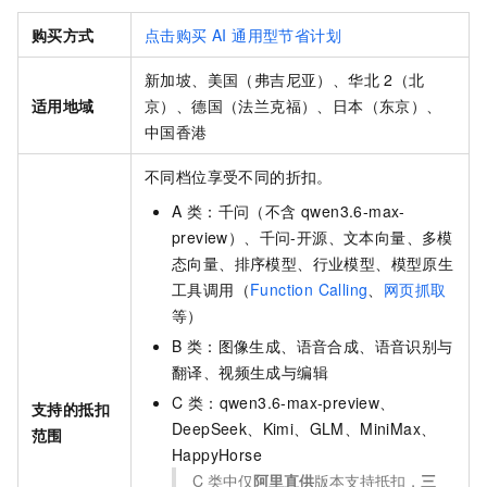
购买方式
点击购买 AI 通用型节省计划
新加坡、美国（弗吉尼亚）、华北
2（北
适用地域
京）、德国（法兰克福）、日本（东京）
、
中国香港
不同档位享受不同的折扣。
A 类：千问（不含 qwen3.6-max-
preview）、千问-开源、文本向量、多模
态向量、排序模型、行业模型、模型原生
工具调用（
Function Calling
、
网页抓取
等）
B 类：图像生成、语音合成、语音识别与
翻译、视频生成与编辑
C 类：qwen3.6-max-preview、
支持的抵扣
DeepSeek、Kimi、GLM、MiniMax、
范围
HappyHorse
C 类中仅
阿里直供
版本支持抵扣，
三