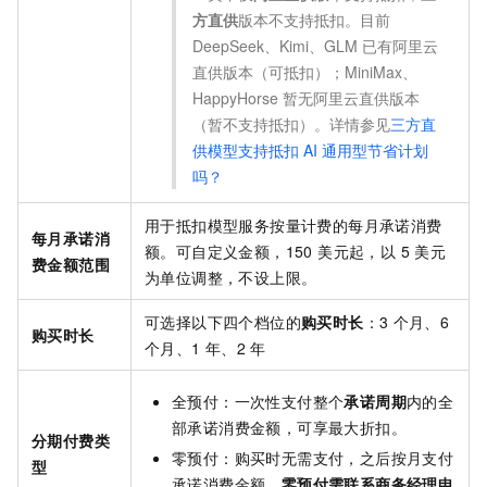
方直供
版本不支持抵扣。目前
DeepSeek、Kimi、GLM 已有阿里云
直供版本（可抵扣）；MiniMax、
HappyHorse 暂无阿里云直供版本
（暂不支持抵扣）。详情参见
三方直
供模型支持抵扣 AI 通用型节省计划
吗？
用于抵扣模型服务按量计费的每月承诺消费
每月承诺消
额。可自定义金额，150 美元起，以 5 美元
费金额范围
为单位调整，不设上限。
可选择以下四个档位的
购买时长
：3
个月、6
购买时长
个月、1
年、2
年
全预付：一次性支付整个
承诺周期
内的全
部承诺消费金额，可享最大折扣。
分期付费类
零预付：购买时无需支付，之后按月支付
型
承诺消费金额。
零预付需联系商务经理申