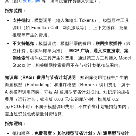
具（如
OpenClaw
等，填写按量计费接入凭证）。
抵扣范围
：
支持抵扣
：模型调用（输入和输出 Tokens）、模型原生工具
调用（如 Function Call、网页抓取等）、上下文缓存、批量
推理等产生的费用。
不支持抵扣
：模型调优、模型部署的费用；
联网搜索插件
（独
立计费，以实际账单为准）、
MCP 广场
、
通义深度搜索
、
案
例检索
等插件或工具产生的费用。通过第三方工具接入 Model
Studio 时，相关联网搜索费用不在节省计划抵扣范围内。
知识库（RAG）费用与节省计划说明
：知识库使用过程中产生的
向量模型（Embedding）和排序模型（Rerank）调用费用，属于
A 类模型调用范畴，可被 AI 通用型节省计划抵扣。知识库的规格
费用（运行时长，标准版 0.03 元/知识库/小时、旗舰版 0.2
元/RCU/小时）不属于模型调用费用，不在节省计划抵扣范围内，
需通过资源包或按量付费结算。
抵扣逻辑
：
抵扣顺序：
免费额度
> 其他模型节省计划 > AI 通用型节省计