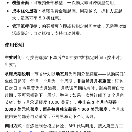
覆盖全面
：可抵扣全部模型，一次购买即可跨模型使用。
成本优化显著
：承诺消费金额越高、周期越长，折扣力度越
大，最高可享 5.3 折优惠。
管理流程便捷
：购买后可立即或按指定时间生效，无需手动激
活或绑定，自动抵扣，支持自动续费。
使用说明
生效时间
：可按需选择”下单后立即生效”或”指定时间（按小时）
生效”。
承诺周期说明
：节省计划以
动态月
为周期分配额度——从购买日/
生效日起算，每满一个月为一个周期，
非自然月月初重置
；订购
日次日 0 点重置为当月满额。月承诺周期结束时，剩余额度自动
过期，不可累积到下一周期。举例：如果一次性订阅了 3 个月的
节省计划（月承诺额度 1,000 美元），
并非在 3 个月内获得
3,000 美元总额度，而是每月独立获得 1,000 美元额度
，当月未
使用完的部分自动清零，不可累积到下个订阅月。
调用方式
：百炼控制台模型体验、API 代码调用、接入第三方工