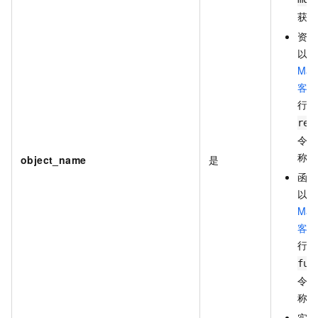
获取
资源
以通
Max
客户
行
l
res
令获
称。
object_name
是
函数
以通
Max
客户
行
l
fun
令获
称。
实例