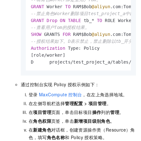
GRANT
 Worker 
TO
 RAM$Bob
@aliyun
--禁止角色Worker删除项目test_project_a中以
GRANT
Drop
ON
TABLE
 tb_
*
TO
 ROLE Worker P
--查看用户Tom的授权结果。
SHOW
 GRANTS 
FOR
 RAM$Bob
@aliyun
--授权结果如下。D表示禁止，禁止删除以tb_开头的
Authorization
 Type: Policy

[role
/
worker]

D      projects
/
test_project_a
/
tables
/
tb_
通过控制台实现
Policy
授权示例如下：
登录
MaxCompute
控制台
，在左上角选择地域。
在左侧导航栏选择
管理配置
>
项目管理
。
在
项目管理
页面，单击目标项目
操作
列的
管理
。
在
角色权限
页签，单击
新增项目级别角色
。
在
新建角色
对话框，创建资源操作类（Resource）角
色，填写
角色名称
和
Policy
授权策略。