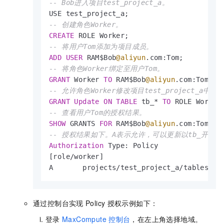
-- Bob进入项目test_project_a。
-- 创建角色Worker。
CREATE
-- 将用户Tom添加为项目成员。
ADD
USER
 RAM$Bob
@aliyun
-- 将角色Worker绑定至用户Tom。
GRANT
 Worker 
TO
 RAM$Bob
@aliyun
-- 允许角色Worker修改项目test_project_a中
GRANT
Update
ON
TABLE
 tb_
*
TO
 ROLE Worker
-- 查看用户Tom的授权结果。
SHOW
 GRANTS 
FOR
 RAM$Bob
@aliyun
-- 授权结果如下。A表示允许，可以更新以tb_开头
Authorization
 Type: Policy

[role
/
worker]

A       projects
/
test_project_a
/
tables
/
tb
通过控制台实现
Policy
授权示例如下：
登录
MaxCompute
控制台
，在左上角选择地域。