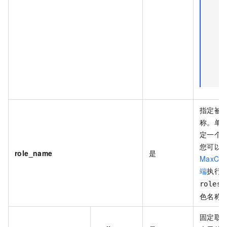
指定被
称。单
定一个
您可以
role_name
是
MaxCom
端
执行
roles;
色名称
固定取