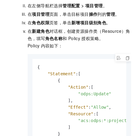
在左侧导航栏选择
管理配置
>
项目管理
。
在
项目管理
页面，单击目标项目
操作
列的
管理
。
在
角色权限
页签，单击
新增项目级别角色
。
在
新建角色
对话框，创建资源操作类（Resource）角
色，填写
角色名称
和
Policy
授权策略。
Policy
内容如下：
{
"Statement"
:
[
{
"Action"
:
[
"odps:Update"
]
,
"Effect"
:
"Allow"
,
"Resource"
:
[
"acs:odps:*:projects/t
]
}