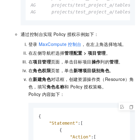
AG      projects/test_project_a/tables/wc_
通过控制台实现
Policy
授权示例如下：
登录
MaxCompute
控制台
，在左上角选择地域。
在左侧导航栏选择
管理配置
>
项目管理
。
在
项目管理
页面，单击目标项目
操作
列的
管理
。
在
角色权限
页签，单击
新增项目级别角色
。
在
新建角色
对话框，创建资源操作类（Resource）角
色，填写
角色名称
和
Policy
授权策略。
Policy
内容如下：
{
"Statement"
:
[
{
"Action"
:
[