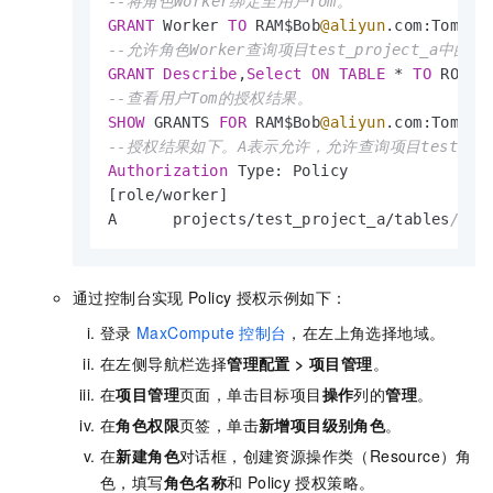
--将角色Worker绑定至用户Tom。
GRANT
 Worker 
TO
 RAM$Bob
@aliyun
--允许角色Worker查询项目test_project_a中的
GRANT
Describe
,
Select
ON
TABLE
*
TO
 ROLE 
--查看用户Tom的授权结果。
SHOW
 GRANTS 
FOR
 RAM$Bob
@aliyun
--授权结果如下。A表示允许，允许查询项目test_pro
Authorization
 Type: Policy

[role
/
worker]

A      projects
/
test_project_a
/
tables
/*: 
通过控制台实现
Policy
授权示例如下：
登录
MaxCompute
控制台
，在左上角选择地域。
在左侧导航栏选择
管理配置
>
项目管理
。
在
项目管理
页面，单击目标项目
操作
列的
管理
。
在
角色权限
页签，单击
新增项目级别角色
。
在
新建角色
对话框，创建资源操作类（Resource）角
色，填写
角色名称
和
Policy
授权策略。