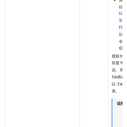
以通
Max
客户
行
s
ins
令获
ID
授权对
符星号（
达。例
taobao
以
tao
表。
说明