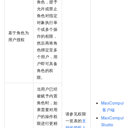
角色，授予
允许或禁止
角色对指定
对象执行单
个或多个操
基于角色为
作的权限，
用户授权
然后再将角
色绑定至多
个用户，用
户即可具备
角色的权
限。
当用户已经
被赋予内置
角色时，如
MaxCompute
果需要对用
客户端
请参见权限
户的操作权
MaxCompute
一览表的
支
限进行更精
Studio
持的授权人