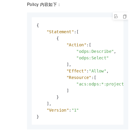
Policy
内容如下：
{
"Statement"
:
[
{
"Action"
:
[
"odps:Describe"
,
"odps:Select"
]
,
"Effect"
:
"Allow"
,
"Resource"
:
[
"acs:odps:*:projects/t
]
}
]
,
"Version"
:
"1"
}