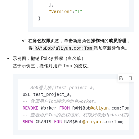
]
,
"Version"
:
"1"
}
在
角色权限
页签，单击新建角色
操作
列的
成员管理
，
将
添加至新建角色。
RAM$Bob@aliyun.com:Tom
示例四：撤销
Policy
授权（白名单）
基于示例三，撤销对用户
Tom
的授权。
-- Bob进入项目test_project_a。
-- 收回用户Tom绑定的角色Worker。
REVOKE
 Worker 
FROM
 RAM$Bob
@aliyun
-- 查看用户Tom的授权结果。权限列表无Update权限信
SHOW
 GRANTS 
FOR
 RAM$Bob
@aliyun
.com:Tom;