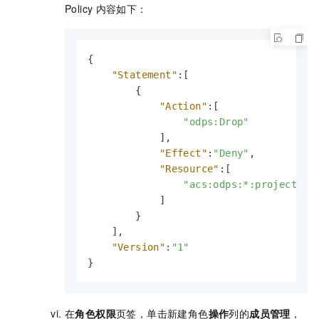
Policy
内容如下：
{
"Statement"
:
[
{
"Action"
:
[
"odps:Drop"
]
,
"Effect"
:
"Deny"
,
"Resource"
:
[
"acs:odps:*:projects/t
]
}
]
,
"Version"
:
"1"
}
在
角色权限
页签，单击新建角色
操作
列的
成员管理
，