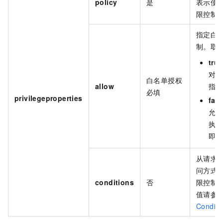
policy
是
表示使
限控制
指定白
制。取
true
对指
白名单授权
allow
指定
必填
privilegeproperties
fals
允许
执行
即黑
从请求
问方式
conditions
否
限控制
值请参
Conditi