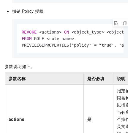
撤销
Policy
授权
REVOKE
<
actions
>
ON
<
object_type
>
<
object_na
FROM
 ROLE 
<
role_name
>
PRIVILEGEPROPERTIES("policy" 
=
 "true", "allo
参数说明如下。
参数名称
是否必填
说明
指定被
限名称
以指定
当有多
actions
是
个操作
英文逗号