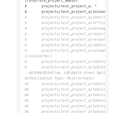
[role
/
role_project_admin]

A       projects
/
test_project_a: 
*
A       projects
/
test_project_a
/
instances
A       projects/test_project_a/jobs/*: *

A       projects/test_project_a/offlinemod
A       projects/test_project_a/packages/*
A       projects/test_project_a/registrati
A       projects/test_project_a/resources/
A       projects/test_project_a/tables/*: 
A       projects/test_project_a/volumes/*:
[role/worker]

A       projects/test_project_a/tables/tb_
D       projects/test_project_a/tables/*: 
--AG中的A表示Allow，G表示With Grant Opti
Authorization Type: ObjectCreator

AG      projects/test_project_a/tables/loc
AG      projects/test_project_a/tables/mr_
AG      projects/test_project_a/tables/mr_
AG      projects/test_project_a/tables/ram
AG      projects/test_project_a/tables/wc_
AG      projects/test_project_a/tables/wc_