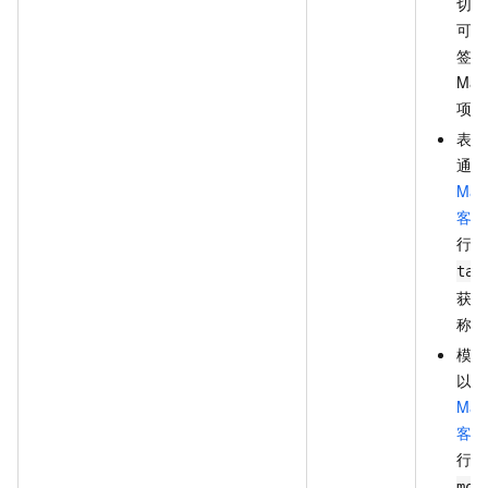
切换
可在
签获
Max
项目
表名
通过
Max
客户
行
s
tab
获取
称。
模型
以通
Max
客户
行
s
mod