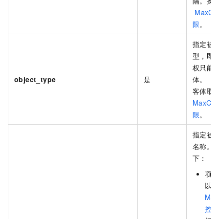
隔。操
MaxCo
限
。
指定被
型，即
权只能
object_type
是
体。
客体取
MaxCom
限
。
指定被
名称。
下：
项目
以登
Max
控制