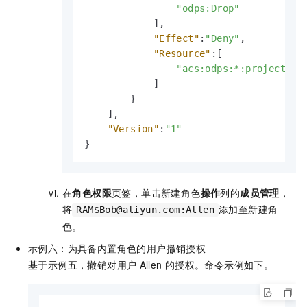
"odps:Drop"
]
,
"Effect"
:
"Deny"
,
"Resource"
:
[
"acs:odps:*:projects/t
]
}
]
,
"Version"
:
"1"
}
在
角色权限
页签，单击新建角色
操作
列的
成员管理
，
将
添加至新建角
RAM$Bob@aliyun.com:Allen
色。
示例六：为具备内置角色的用户撤销授权
基于示例五，撤销对用户
Allen
的授权。命令示例如下。