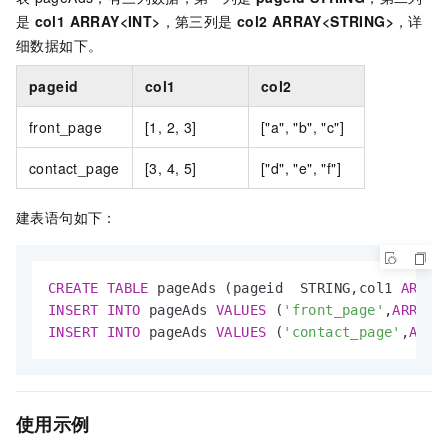
是
col1 ARRAY<INT>
，第三列是
col2 ARRAY<STRING>
，详
细数据如下。
pageid
col1
col2
front_page
[1, 2, 3]
["a", "b", "c"]
contact_page
[3, 4, 5]
["d", "e", "f"]
建表语句如下：
CREATE
TABLE
 pageAds (pageid  STRING,col1 
ARRAY
INSERT
INTO
 pageAds 
VALUES
 (
'front_page'
,
ARRAY
(
INSERT
INTO
 pageAds 
VALUES
 (
'contact_page'
,
ARRA
使用示例