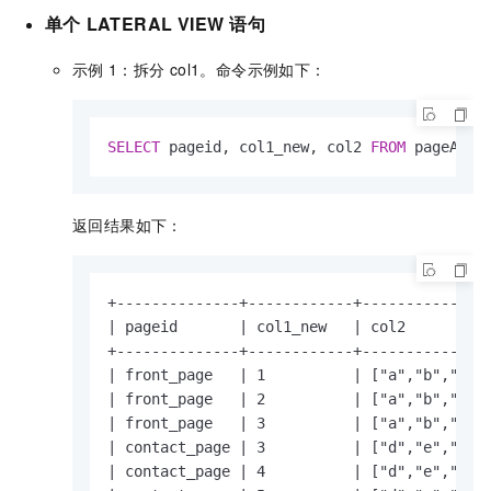
单个
LATERAL VIEW
语句
示例
1：拆分
col1。命令示例如下：
SELECT
 pageid, col1_new, col2 
FROM
 pageAds 
返回结果如下：
+--------------+------------+---------------
| pageid       | col1_new   | col2          
+--------------+------------+---------------
| front_page   | 1          | ["a","b","c"] 
| front_page   | 2          | ["a","b","c"] 
| front_page   | 3          | ["a","b","c"] 
| contact_page | 3          | ["d","e","f"] 
| contact_page | 4          | ["d","e","f"] 