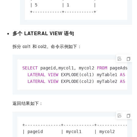
| 5          | 1          |

+------------+------------+
多个
LATERAL VIEW
语句
拆分
col1
和
col2。命令示例如下：
SELECT
 pageid,mycol1, mycol2 
FROM
 pageAds 

LATERAL
VIEW
 EXPLODE(col1) myTable1 
AS
 myco
LATERAL
VIEW
 EXPLODE(col2) myTable2 
AS
 myc
返回结果如下：
+--------------+------------+------------+

| pageid       | mycol1     | mycol2     |
