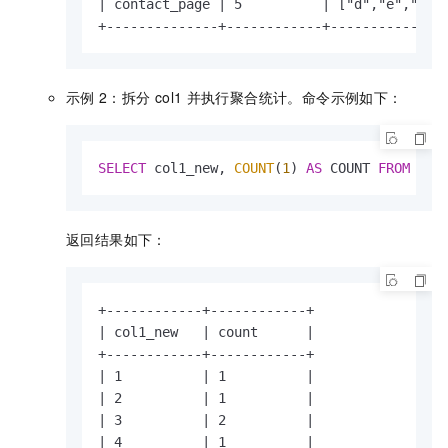
| contact_page | 5          | ["d","e","f"] 
+--------------+------------+--------------
示例
2：拆分
col1
并执行聚合统计。命令示例如下：
SELECT
 col1_new, 
COUNT
(
1
) 
AS
 COUNT 
FROM
 pag
返回结果如下：
+------------+------------+

| col1_new   | count      |

+------------+------------+

| 1          | 1          |

| 2          | 1          |

| 3          | 2          |

| 4          | 1          |
