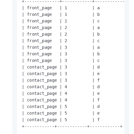
+--------------+------------+------------+

| front_page   | 1          | a          |

| front_page   | 1          | b          |

| front_page   | 1          | c          |

| front_page   | 2          | a          |

| front_page   | 2          | b          |

| front_page   | 2          | c          |

| front_page   | 3          | a          |

| front_page   | 3          | b          |

| front_page   | 3          | c          |

| contact_page | 3          | d          |

| contact_page | 3          | e          |

| contact_page | 3          | f          |

| contact_page | 4          | d          |

| contact_page | 4          | e          |

| contact_page | 4          | f          |

| contact_page | 5          | d          |

| contact_page | 5          | e          |

| contact_page | 5          | f          |

+------------+------------+------------+