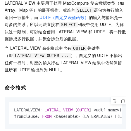
LATERAL VIEW
主要用于处理
MaxCompute
复杂数据类型（如
Array、Map
等）的展开操作。标准的
语句为每行输入
SELECT
返回一行输出，而
UDTF（自定义表值函数）
的输入与输出是一
对多的关系，所以无法直接在
列表中使用
UDTF。为解
SELECT
决这一限制，可以结合使用
LATERAL VIEW
和
UDTF，将一行数
据拆成多行数据，并聚合拆分后的数据。
当
LATERAL VIEW
命令格式中含有
关键字
OUTER
（即
），自定义的
UDTF
不输出
LATERAL VIEW OUTER ...
任何一行时，对应的输入行在
LATERAL VIEW
结果中依然保留，
且所有
UDTF
输出列为
NULL。
命令格式
LATERALVIEW: 
LATERAL
VIEW
 [
OUTER
] 
<
udtf_name
>
(
<
exp
fromClause: 
FROM
<
baseTable
>
 (LATERALVIEW) [(LATER