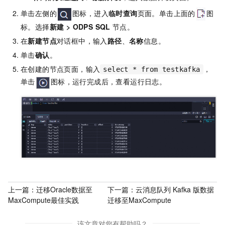
单击左侧的
图标，进入
临时查询
页面。单击上面的
图
标。选择
新建
>
ODPS SQL
节点。
在
新建节点
对话框中，输入
路径
、
名称
信息。
单击
确认
。
在创建的节点页面，输入
，
select * from testkafka
单击
图标，运行完成后，查看运行日志。
上一篇：
迁移Oracle数据至
下一篇：
云消息队列 Kafka 版数据
MaxCompute最佳实践
迁移至MaxCompute
该文章对您有帮助吗？