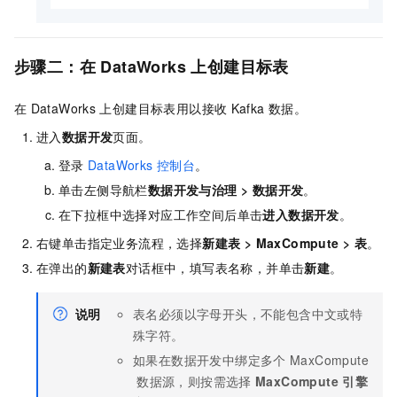
步骤二：在
DataWorks
上创建目标表
在
DataWorks
上创建目标表用以接收
Kafka
数据。
进入
数据开发
页面。
登录
DataWorks
控制台
。
单击左侧导航栏
数据开发与治理
>
数据开发
。
在下拉框中选择对应工作空间后单击
进入数据开发
。
右键单击指定业务流程，选择
新建表
>
MaxCompute
>
表
。
在弹出的
新建表
对话框中，填写表名称，并单击
新建
。
说明
表名必须以字母开头，不能包含中文或特
殊字符。
如果在数据开发中绑定多个
MaxCompute
数据源，则按需选择
MaxCompute
引擎