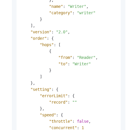
"name"
:
"Writer"
,
"category"
:
"writer"
}
]
,
"version"
:
"2.0"
,
"order"
:
{
"hops"
:
[
{
"from"
:
"Reader"
,
"to"
:
"Writer"
}
]
}
,
"setting"
:
{
"errorLimit"
:
{
"record"
:
""
}
,
"speed"
:
{
"throttle"
:
false
,
"concurrent"
:
1