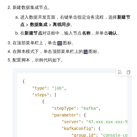
新建数据集成节点。
进入数据开发页面，右键单击指定业务流程，选择
新建节
点
>
数据集成
>
离线同步
。
在
新建节点
对话框中，输入节点
名称
，并单击
确认
。
在顶部菜单栏上，单击
图标。
在脚本模式下，单击顶部菜单栏上的
图标。
配置脚本，示例代码如下。
{
"type"
:
"job"
,
"steps"
:
[
{
"stepType"
:
"kafka"
,
"parameter"
:
{
"server"
:
"47.xxx.xxx.xxx:9092
"kafkaConfig"
:
{
"group.id"
:
"console-consu