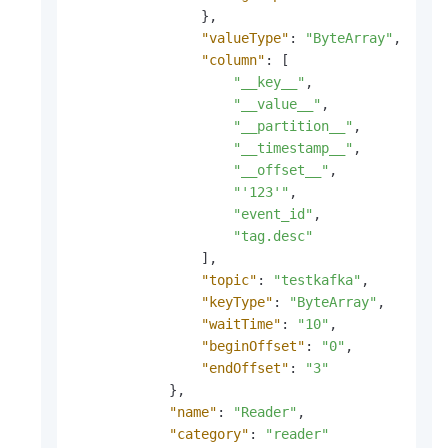
}
,
"valueType"
:
"ByteArray"
,
"column"
:
[
"__key__"
,
"__value__"
,
"__partition__"
,
"__timestamp__"
,
"__offset__"
,
"'123'"
,
"event_id"
,
"tag.desc"
]
,
"topic"
:
"testkafka"
,
"keyType"
:
"ByteArray"
,
"waitTime"
:
"10"
,
"beginOffset"
:
"0"
,
"endOffset"
:
"3"
}
,
"name"
:
"Reader"
,
"category"
:
"reader"