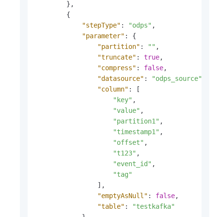
}
,
{
"stepType"
:
"odps"
,
"parameter"
:
{
"partition"
:
""
,
"truncate"
:
true
,
"compress"
:
false
,
"datasource"
:
"odps_source"
,
//
"column"
:
[
"key"
,
"value"
,
"partition1"
,
"timestamp1"
,
"offset"
,
"t123"
,
"event_id"
,
"tag"
]
,
"emptyAsNull"
:
false
,
"table"
:
"testkafka"
}
,