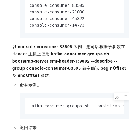
console-consumer-83505

console-consumer-21030

console-consumer-45322

console-consumer-14773
以
console-consumer-83505
为例，您可以根据该参数在
Header
主机上使用
kafka-consumer-groups.sh --
bootstrap-server emr-header-1:9092 --describe --
group console-consumer-83505
命令确认
beginOffset
及
endOffset
参数。
命令示例。
kafka-consumer-groups.sh --bootstrap-serv
返回结果