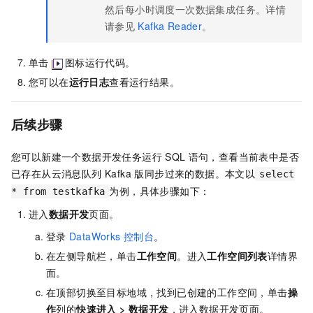
然后每小时调度一次数据集成任务。详情
请参见
Kafka Reader
。
单击
图标运行代码。
您可以在
运行日志
查看运行结果。
后续步骤
您可以新建一个数据开发任务运行
SQL
语句，查看当前表中是否
已存在从云消息队列 Kafka 版同步过来的数据。本文以
select
为例，具体步骤如下：
* from testkafka
进入
数据开发
页面。
登录
DataWorks
控制台
。
在左侧导航栏，单击
工作空间
。进入
工作空间列表
详情界
面。
在顶部切换至目标地域，找到已创建的工作空间，单击
操
作
列的
快速进入
>
数据开发
，进入数据开发页面。