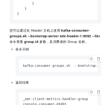
}
}
}
您可以通过在
Header
主机上使用
kafka-consumer-
groups.sh --bootstrap-server emr-header-1:9092 --list
命令查看
group.id
参数，及消费者的
Group
名称。
命令示例
kafka-consumer-groups.sh  --bootstrap-ser
返回结果
_emr-client-metrics-handler-group

console-consumer-69493
