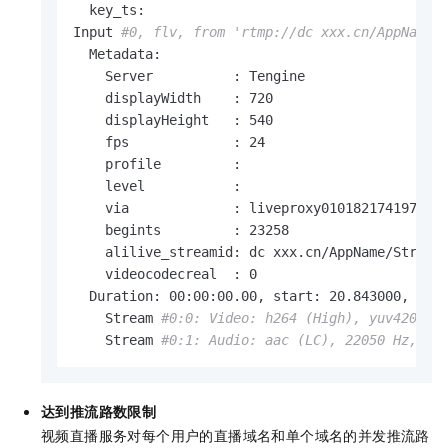
  key_ts:

Input 
#0, flv, from 'rtmp://dc xxx.cn/AppName/
  Metadata:

    Server          : Tengine

    displayWidth    : 720

    displayHeight   : 540

    fps             : 24

    profile         :

    level           :

    via             : liveproxy010182174197.eu6
    begints         : 23258

    alilive_streamid: dc xxx.cn/AppName/StreamN
    videocodecreal  : 0

  Duration: 00:00:00.00, start: 20.843000, bitr
    Stream 
#0:0: Video: h264 (High), yuv420p, 
    Stream 
#0:1: Audio: aac (LC), 22050 Hz, st
达到推流路数限制
视频直播服务对每个用户的直播域名和单个域名的并发推流路