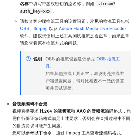
名称
中填写带鉴权密钥的流名称，例如
stream?
。
auth_key=xxx
请检查客户端推流工具的设置问题，常见的推流工具包括
OBS
、
ffmpeg
以及
Adobe Flash Media Live Encoder
软件。建议您使用上述工具测试推流是否正常，如果正常
请您查看原有推流方式的问题。
说明
OBS
的推流设置建议参见
OBS
推流工
具
。
如果其他推流工具正常，则说明是推流客
户端设置问题，请对比检查不一致的设置
项并尝试调整。
音视频编码不合规
视频直播要求
H.264
的视频流
和
AAC
的音频流
编码格式，您
需自行保证编码格式满足上述要求，否则会在直播过程中不同
的播流协议可能产生问题。
您可以参考以下命令，通过
ffmpeg
工具查看流编码格式。