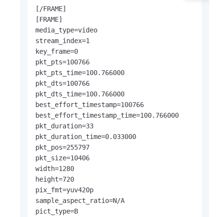
[/FRAME]

[FRAME]

media_type=video

stream_index=1

key_frame=0

pkt_pts=100766

pkt_pts_time=100.766000

pkt_dts=100766

pkt_dts_time=100.766000

best_effort_timestamp=100766

best_effort_timestamp_time=100.766000

pkt_duration=33

pkt_duration_time=0.033000

pkt_pos=255797

pkt_size=10406

width=1280

height=720

pix_fmt=yuv420p

sample_aspect_ratio=N/A

pict_type=B
