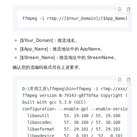
ffmpeg -i rtmp://[$Your_Domain]/[$App_Name]/[$
[$Your_Domain]：推流域名。
[$App_Name]：推流地址中的
AppName。
[$Stream_Name]：推流地址中的
StreamName。
确认您的流编码格式符合上述要求。
D:\常用工具\ffmpeg\bin>ffmpeg -i rtmp://xxx/AppNa
ffmpeg version N-79143-g8ff0f6a Copyright (c) 2
built with gcc 5.3.0 (GCC)

configuration: --enable-gpl --enable-version3 
  libavutil      55. 19.100 / 55. 19.100

  libavcodec     57. 30.100 / 57. 30.100

  libavformat    57. 29.101 / 57. 29.101

  libavdevice    57.  0.101 /  57.  0.101
