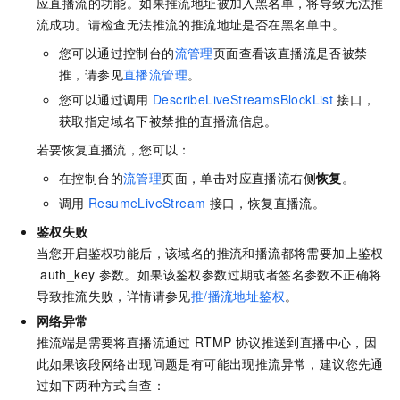
应直播流的功能。如果推流地址被加入黑名单，将导致无法推
流成功。请检查无法推流的推流地址是否在黑名单中。
您可以通过控制台的
流管理
页面查看该直播流是否被禁
推，请参见
直播流管理
。
您可以通过调用
DescribeLiveStreamsBlockList
接口，
获取指定域名下被禁推的直播流信息。
若要恢复直播流，您可以：
在控制台的
流管理
页面，单击对应直播流右侧
恢复
。
调用
ResumeLiveStream
接口，恢复直播流。
鉴权失败
当您开启鉴权功能后，该域名的推流和播流都将需要加上鉴权
auth_key
参数。如果该鉴权参数过期或者签名参数不正确将
导致推流失败，详情请参见
推/播流地址鉴权
。
网络异常
推流端是需要将直播流通过
RTMP
协议推送到直播中心，因
此如果该段网络出现问题是有可能出现推流异常，建议您先通
过如下两种方式自查：