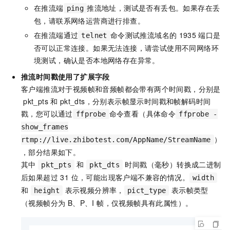
在推流端
推流地址，测试是否有丢包。如果存在丢
ping
包，请联系网络运营商进行排查。
在推流端通过
命令测试推流域名的
1935
端口是
telnet
否可以正常连接。如果无法连接，请尝试使用不同网络环
境测试，确认是否本地网络存在异常。
推流时间戳使用了扩展字段
客户端推流对于视频帧和音频帧都会带有两个时间戳，分别是
pkt_pts
和
pkt_dts，分别表示帧显示时间戳和帧解码时间
戳，您可以通过
命令查看（具体命令
ffprobe
ffprobe -
show_frames
）
rtmp://live.zhibotest.com/AppName/StreamName
，部分结果如下。
其中
和
时间戳（毫秒）转换成二进制
pkt_pts
pkt_dts
后如果超过 31 位，可能出现客户端不兼容的情况。
width
和
表示视频分辨率，
表示帧类型
height
pict_type
（视频帧分为 B、P、I 帧，仅视频帧具有此属性）。