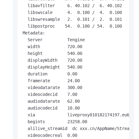
  libavfilter     6. 40.102 /  6. 40.102

  libswscale      4.  0.100 /  4.  0.100

  libswresample   2.  0.101 /  2.  0.101

  libpostproc    54.  0.100 / 54.  0.100

Metadata:

  Server          Tengine

  width           720.00

  height          540.00

  displayWidth    720.00

  displayHeight   540.00

  duration        0.00

  framerate       24.00

  videodatarate   300.00

  videocodecid    7.00

  audiodatarate   62.00

  audiocodecid    10.00

  via             liveproxy010182174197.eu6,liv
  begints         23258.00

  alilive_streamid  dc xxx.cn/AppName/StreamNam
  videocodecreal  0.00
