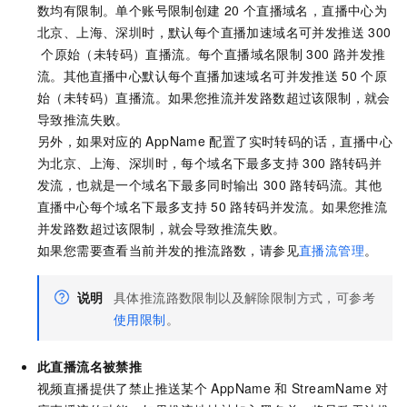
数均有限制。单个账号限制创建
20
个直播域名，直播中心为
北京、上海、深圳时，默认每个直播加速域名可并发推送
300
个原始（未转码）直播流。每个直播域名限制
300
路并发推
流。其他直播中心默认每个直播加速域名可并发推送
50
个原
始（未转码）直播流。如果您推流并发路数超过该限制，就会
导致推流失败。
另外，如果对应的
AppName
配置了实时转码的话，直播中心
为北京、上海、深圳时，每个域名下最多支持
300
路转码并
发流，也就是一个域名下最多同时输出
300
路转码流。其他
直播中心每个域名下最多支持
50
路转码并发流。如果您推流
并发路数超过该限制，就会导致推流失败。
如果您需要查看当前并发的推流路数，请参见
直播流管理
。
说明
具体推流路数限制以及解除限制方式，可参考
使用限制
。
此直播流名被禁推
视频直播提供了禁止推送某个
AppName
和
StreamName
对