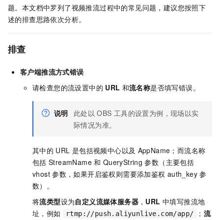
题。本文档中罗列了视频推流过程中的常见问题，建议您按照下
述的排查思路依次分析。
排查
客户端推流方式错误
请检查您的流设置中的
URL
和
流名称
是否填写错误。
说明
此处以
OBS
工具的设置为例，现场以实
际情况为准。
其中的
URL
是包括视频中心以及
AppName；而流名称
包括
StreamName
和
QueryString
参数（主要包括
vhost
参数，如果开启鉴权则需要添加鉴权
auth_key
参
数）。
将
流类型
设为
自定义流媒体服务器
，
URL
中填写推流地
址，例如
；
流
rtmp://push.aliyunlive.com/app/