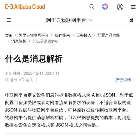
阿里云物联网平台
阿里云物联网平台
操作指南
设备接入
配置产品功能
首页
消息解析
什么是消息解析
什么是消息解析
更新时间：
2023-12-11 03:51:11
复制 MD 格式
产品详情
物联网平台定义设备消息的标准数据格式为
Alink JSON。对于低
配置且资源受限或者对网络流量有要求的设备，不适合直接构造
JSON
数据与物联网平台通信，可将原数据透传到物联网平台。
物联网平台提供消息解析功能，可以根据您提交的脚本，将消息
数据在设备自定义格式和
JSON
格式之间转换。