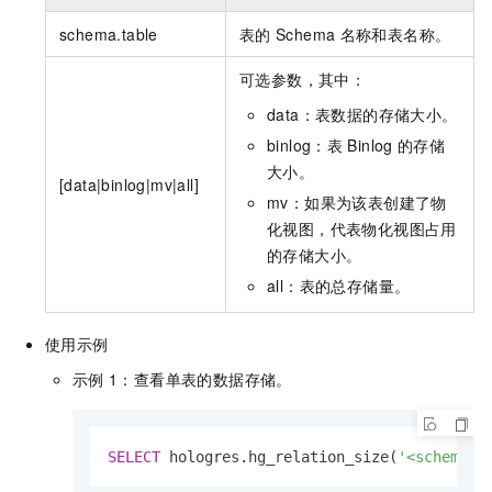
schema.table
表的
Schema
名称和表名称。
可选参数，其中：
data：表数据的存储大小。
binlog：表
Binlog
的存储
大小。
[data|binlog|mv|all]
mv：如果为该表创建了物
化视图，代表物化视图占用
的存储大小。
all：表的总存储量。
使用示例
示例
1：查看单表的数据存储。
SELECT
 hologres.hg_relation_size(
'<schema.t