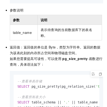
参数说明
参数
说明
表示待查询的当前数据库下的表名
table_name
称。
返回值：返回值的单位是 Byte，类型为字符串。返回的数据
为该表此刻的内存所占空间和物理磁盘空间。
如果您需要提高可读性，可以使用
pg_size_pretty
函数进行
查询，具体语法如下：
--查看单表存储
SELECT
 pg_size_pretty(pg_relation_size(
'tabl
--查看所有表大小
SELECT
 table_schema 
||
'.'
||
 table_name 
AS
 