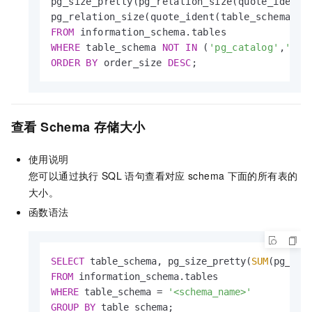
pg_size_pretty(pg_relation_size(quote_ident(
pg_relation_size(quote_ident(table_schema) 
|
FROM
WHERE
 table_schema 
NOT
IN
 (
'pg_catalog'
,
'inf
ORDER
BY
 order_size 
DESC
;
查看
Schema
存储大小
使用说明
您可以通过执行
SQL
语句查看对应
schema
下面的所有表的
大小。
函数语法
SELECT
 table_schema, pg_size_pretty(
SUM
(pg_rel
FROM
WHERE
 table_schema 
=
'<schema_name>'
GROUP
BY
 table_schema;