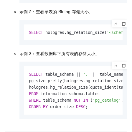
示例
2：查看单表的
Binlog
存储大小。
SELECT
 hologres.hg_relation_size(
'<schema.t
示例
3：查看数据库下所有表的存储大小。
SELECT
 table_schema 
||
'.'
||
 table_name 
AS
pg_size_pretty(hologres.hg_relation_size(qu
hologres.hg_relation_size(quote_ident(table
FROM
WHERE
 table_schema 
NOT
IN
 (
'pg_catalog'
,
'in
ORDER
BY
 order_size 
DESC
;