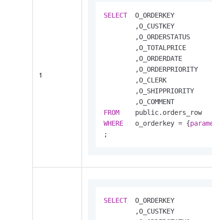
SELECT
  O_ORDERKEY

        ,O_CUSTKEY

        ,O_ORDERSTATUS

        ,O_TOTALPRICE

        ,O_ORDERDATE

        ,O_ORDERPRIORITY

1
        ,O_CLERK

        ,O_SHIPPRIORITY

FROM
WHERE
   o_orderkey 
=
 {
paramet
;
SELECT
  O_ORDERKEY

        ,O_CUSTKEY
