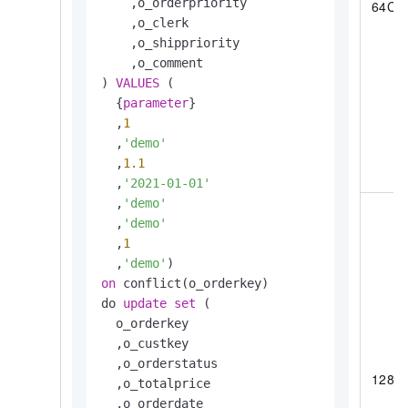
    ,o_orderpriority

64CU
    ,o_clerk

    ,o_shippriority

    ,o_comment

) 
VALUES
 (

  {
parameter
}

  ,
1
  ,
'demo'
  ,
1.1
  ,
'2021-01-01'
  ,
'demo'
  ,
'demo'
  ,
1
  ,
'demo'
on
 conflict(o_orderkey) 

do 
update
set
 (

  o_orderkey

  ,o_custkey

  ,o_orderstatus

128C
  ,o_totalprice

  ,o_orderdate
