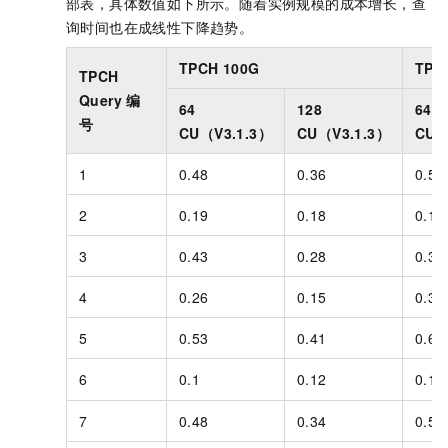
部表，具体数值如下所示。随着实例规模的成本增长，查
询时间也在成线性下降趋势。
TPCH 100G
TPC
TPCH
Query
编
64
128
64
号
CU（V3.1.3）
CU（V3.1.3）
CU（
1
0.48
0.36
0.55
2
0.19
0.18
0.17
3
0.43
0.28
0.38
4
0.26
0.15
0.32
5
0.53
0.41
0.68
6
0.1
0.12
0.10
7
0.48
0.34
0.55