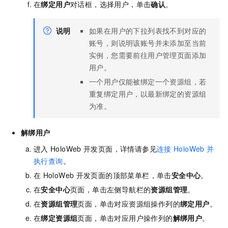
在
绑定用户
对话框，选择用户，单击
确认
。
说明
如果在用户的下拉列表找不到对应的
账号，则说明该账号并未添加至当前
实例，您需要前往用户管理页面添加
用户。
一个用户仅能被绑定一个资源组，若
重复绑定用户，以最新绑定的资源组
为准。
解绑用户
进入
HoloWeb
开发页面，详情请参见
连接
HoloWeb
并
执行查询
。
在
HoloWeb
开发页面的顶部菜单栏，单击
安全中心
。
在
安全中心
页面，单击左侧导航栏的
资源组管理
。
在
资源组管理
页面，单击对应资源组操作列的
绑定用户
。
在
绑定资源组
页面，单击对应用户操作列的
解绑用户
。