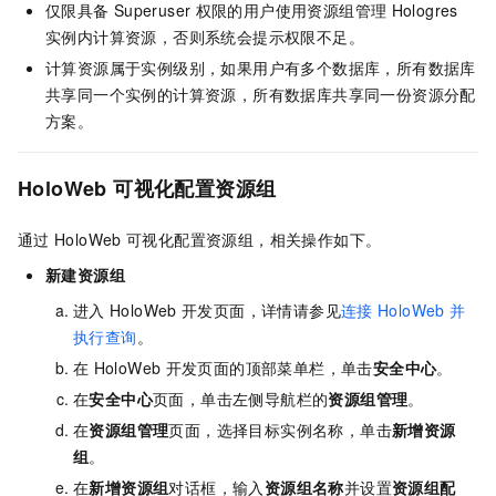
仅限具备
Superuser
权限的用户使用资源组管理
Hologres
实例内计算资源，否则系统会提示权限不足。
计算资源属于实例级别，如果用户有多个数据库，所有数据库
共享同一个实例的计算资源，所有数据库共享同一份资源分配
方案。
HoloWeb
可视化配置资源组
通过
HoloWeb
可视化配置资源组，相关操作如下。
新建资源组
进入
HoloWeb
开发页面，详情请参见
连接
HoloWeb
并
执行查询
。
在
HoloWeb
开发页面的顶部菜单栏，单击
安全中心
。
在
安全中心
页面，单击左侧导航栏的
资源组管理
。
在
资源组管理
页面，选择目标实例名称，单击
新增资源
组
。
在
新增资源组
对话框，输入
资源组名称
并设置
资源组配