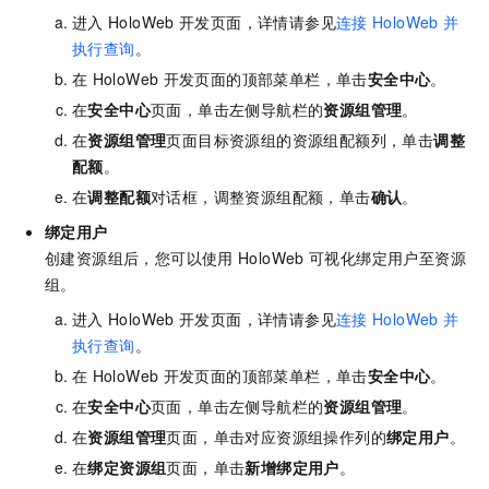
进入
HoloWeb
开发页面，详情请参见
连接
HoloWeb
并
执行查询
。
在
HoloWeb
开发页面的顶部菜单栏，单击
安全中心
。
在
安全中心
页面，单击左侧导航栏的
资源组管理
。
在
资源组管理
页面目标资源组的资源组配额列，单击
调整
配额
。
在
调整配额
对话框，调整资源组配额，单击
确认
。
绑定用户
创建资源组后，您可以使用
HoloWeb
可视化绑定用户至资源
组。
进入
HoloWeb
开发页面，详情请参见
连接
HoloWeb
并
执行查询
。
在
HoloWeb
开发页面的顶部菜单栏，单击
安全中心
。
在
安全中心
页面，单击左侧导航栏的
资源组管理
。
在
资源组管理
页面，单击对应资源组操作列的
绑定用户
。
在
绑定资源组
页面，单击
新增绑定用户
。