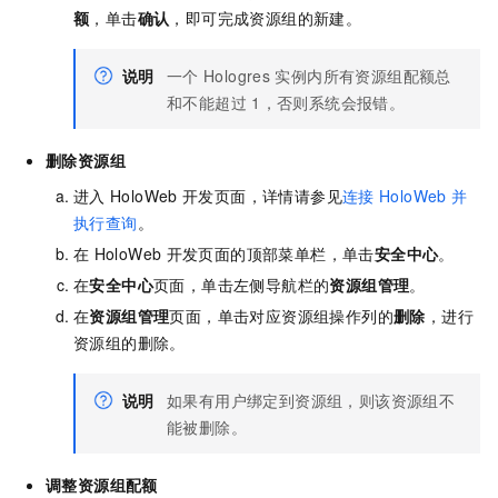
额
，单击
确认
，即可完成资源组的新建。
说明
一个
Hologres
实例内所有资源组配额总
和不能超过
1，否则系统会报错。
删除资源组
进入
HoloWeb
开发页面，详情请参见
连接
HoloWeb
并
执行查询
。
在
HoloWeb
开发页面的顶部菜单栏，单击
安全中心
。
在
安全中心
页面，单击左侧导航栏的
资源组管理
。
在
资源组管理
页面，单击对应资源组操作列的
删除
，进行
资源组的删除。
说明
如果有用户绑定到资源组，则该资源组不
能被删除。
调整资源组配额