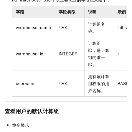
字段
字段类型
说明
示例
计算组名
warehouse_name
TEXT
init_w
称。
计算组
ID，是计算
warehouse_id
INTEGER
1
组的唯一
ID。
拥有该计算
username
TEXT
组权限的用
BASIC$
户名称。
查看用户的默认计算组
命令格式