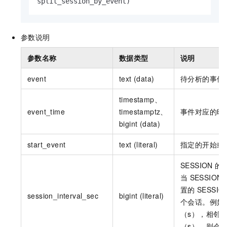
split_session_by_event)
参数说明
参数名称
数据类型
说明
event
text (data)
待分析的事件
timestamp、
event_time
timestamptz、
事件对应的时
bigint (data)
start_event
text (literal)
指定的开始或
SESSION
的
当
SESSION
置的
SESSIO
session_interval_sec
bigint (literal)
个会话。例如
（s），相邻
（s），则会