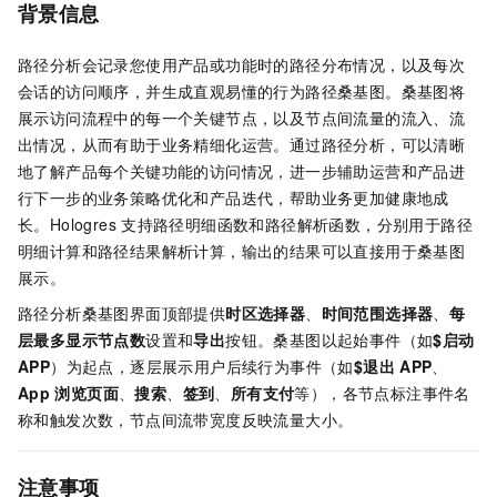
背景信息
路径分析会记录您使用产品或功能时的路径分布情况，以及每次
会话的访问顺序，并生成直观易懂的行为路径桑基图。桑基图将
展示访问流程中的每一个关键节点，以及节点间流量的流入、流
出情况，从而有助于业务精细化运营。通过路径分析，可以清晰
地了解产品每个关键功能的访问情况，进一步辅助运营和产品进
行下一步的业务策略优化和产品迭代，帮助业务更加健康地成
长。Hologres
支持路径明细函数和路径解析函数，分别用于路径
明细计算和路径结果解析计算，输出的结果可以直接用于桑基图
展示。
路径分析桑基图界面顶部提供
时区选择器
、
时间范围选择器
、
每
层最多显示节点数
设置和
导出
按钮。桑基图以起始事件（如
$启动
APP
）为起点，逐层展示用户后续行为事件（如
$退出
APP
、
App
浏览页面
、
搜索
、
签到
、
所有支付
等），各节点标注事件名
称和触发次数，节点间流带宽度反映流量大小。
注意事项