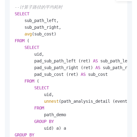
--计算子路径的平均耗时
SELECT
    sub_path_left,

    sub_path_right,

avg
FROM
 (

SELECT
        uid,

        pad_sub_path_left (ret) 
AS
 sub_path_left,

        pad_sub_path_right (ret) 
AS
 sub_path_right
        pad_sub_cost (ret) 
AS
 sub_cost

FROM
 (

SELECT
            uid,

unnest
(path_analysis_detail (event, ev
FROM
            path_demo

GROUP
BY
GROUP
BY