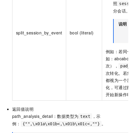
照
sessi
分会话。
说明
split_session_by_event
bool (literal)
例如：若同一
如：abcabc..
次），
pad_f
次转化。若您
都视为一个新
化，可通过配
开始新操作时
返回值说明
path_analysis_detail：数据类型为
，示
text
例：
。
{"",\x01a\x01b<,\x01b\x01c<,""}