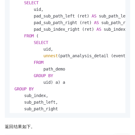
SELECT
        uid,

        pad_sub_path_left (ret) 
AS
 sub_path_left,

        pad_sub_path_right (ret) 
AS
 sub_path_right
        pad_sub_index_right (ret) 
AS
 sub_index

FROM
 (

SELECT
            uid,

unnest
(path_analysis_detail (event, ev
FROM
            path_demo

GROUP
BY
GROUP
BY
    sub_index,

    sub_path_left,

ORDER
BY
    sub_index,

返回结果如下。
    sub_path_left,
