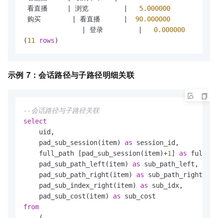
 看直播     
|
 浏览         
|
5.000000
 购买        
|
 看直播      
|
90.000000
|
 登录         
|
0.000000
(
11
rows
)
示例
7：
会话路径与子路径明细关联
--会话路径与子路径关联
select
    uid,

    pad_sub_session(item) 
as
 session_id,

    full_path [pad_sub_session(item)
+
1
] 
as
 full_pa
    pad_sub_path_left(item) 
as
 sub_path_left,

    pad_sub_path_right(item) 
as
 sub_path_right,

    pad_sub_index_right(item) 
as
 sub_idx,

    pad_sub_cost(item) 
as
from
    (
