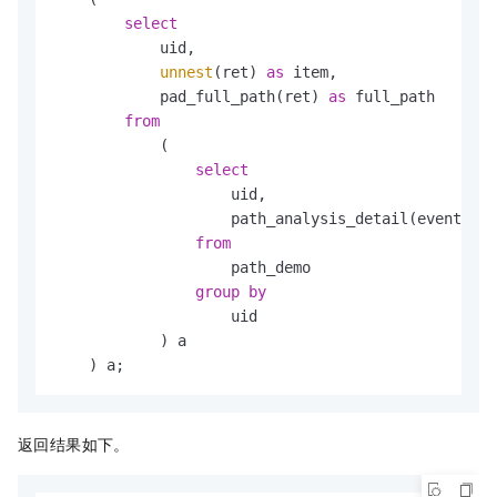
select
            uid,

unnest
(ret) 
as
 item,

            pad_full_path(ret) 
as
 full_path

from
            (

select
                    uid,

                    path_analysis_detail(event, ev
from
                    path_demo

group
by
                    uid

            ) a

    ) a;
返回结果如下。