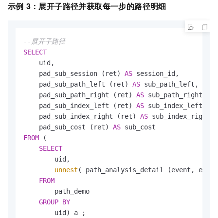
示例
3：展开子路径并获取每一步的路径明细
--展开子路径
SELECT
    uid,

    pad_sub_session (ret) 
AS
 session_id,

    pad_sub_path_left (ret) 
AS
 sub_path_left,

    pad_sub_path_right (ret) 
AS
 sub_path_right,

    pad_sub_index_left (ret) 
AS
 sub_index_left,

    pad_sub_index_right (ret) 
AS
 sub_index_right,

    pad_sub_cost (ret) 
AS
FROM
 (

SELECT
        uid,

unnest
( path_analysis_detail (event, event
FROM
        path_demo 

GROUP
BY
        uid) a ;