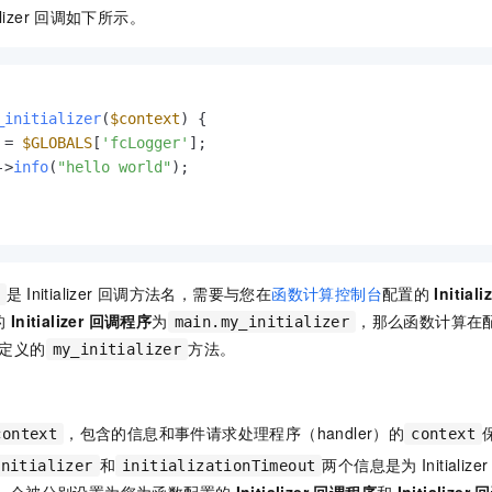
lizer
回调如下所示。
_initializer
(
$context
) 
{

 = 
$GLOBALS
[
'fcLogger'
];

->
info
(
"hello world"
);

是
Initializer
回调方法名，需要与您在
函数计算控制台
配置的
Initia
的
Initializer 回调程序
为
，那么
函数计算
在
main.my_initializer
定义的
方法。
my_initializer
，包含的信息和事件请求处理程序（handler）的
context
context
和
两个信息是为
Initializer
initializer
initializationTimeout
，会被分别设置为您为函数配置的
Initializer 回调程序
和
Initializ