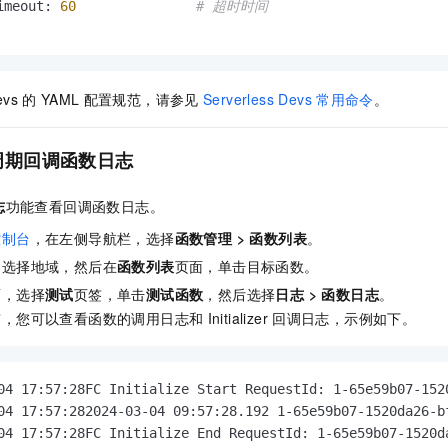
imeout: 
60
# 超时时间
evs
的
YAML
配置规范，请参见
Serverless Devs
常用命令
。
周期回调函数日志
志
功能查看回调函数日志。
控制台
，在左侧导航栏，选择
函数管理
>
函数列表
。
，选择地域，然后在
函数列表
页面，单击目标函数。
面，选择
测试
页签，单击
测试函数
，然后选择
日志
>
函数日志
。
签，您可以查看函数的调用日志和
Initializer
回调日志，示例如下。
04 17:57:28FC Initialize Start RequestId: 1-65e59b07-1520
04 17:57:282024-03-04 09:57:28.192 1-65e59b07-1520da26-bf
04 17:57:28FC Initialize End RequestId: 1-65e59b07-1520da