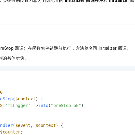
。
Stop
回调）在函数实例销毁前执行，方法签名同
Initializer
回调。
调的具体示例。
 
0
reStop
(
$context
) 
{

LS
[
'fcLogger'
]->
info
(
"preStop ok"
);

andler
(
$event
, 
$context
) 
{

$counter
;
