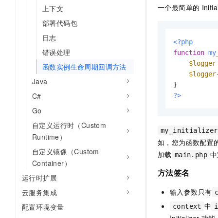
一个最简单的
Initia
上下文
部署代码包
日志
<?php
错误处理
function
my
$logger
函数实例生命周期回调方法
$logger
Java
C#
?>
Go
自定义运行时（Custom
my_initializer
Runtime）
如，您为函数配置
自定义镜像（Custom
加载
中
main.php
Container）
方法签名
运行时扩展
输入参数只有
云服务集成
中
配置环境变量
context
Initializer
功能