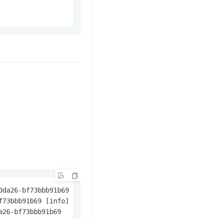
da26-bf73bbb91b69

73bbb91b69 [info] initializer

26-bf73bbb91b69
