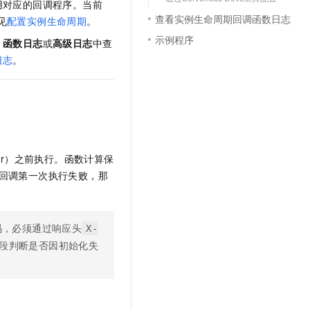
用对应的回调程序。当前
查看实例生命周期回调函数日志
见
配置实例生命周期
。
示例程序
、
函数日志
或
高级日志
中查
日志
。
er）之前执行。
函数计算
保
回调第一次执行失败，那
码，必须通过响应头
X-
段判断是否因初始化失