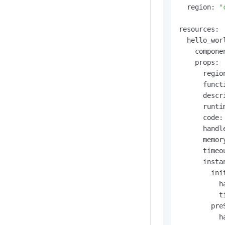
  region: 
"
resources:

  hello_worl
    compone
    props:

      regio
      funct
      descr
      runti
      code: 
      handl
      memor
      timeo
      insta
        ini
          h
          t
        pre
          h