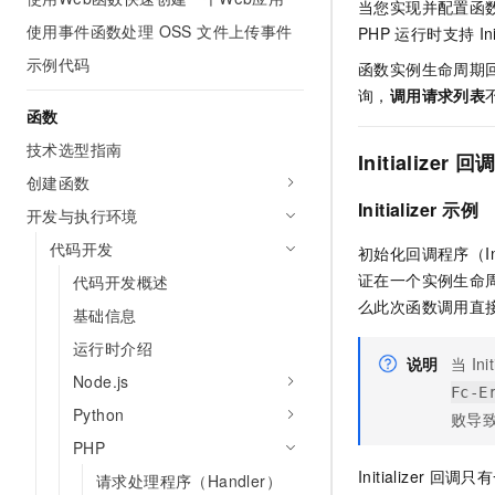
当您实现并配置函
使用事件函数处理 OSS 文件上传事件
PHP
运行时支持
In
示例代码
函数实例生命周期
询，
调用请求列表
函数
技术选型指南
Initializer
回
创建函数
Initializer
示例
开发与执行环境
代码开发
初始化回调程序（Initi
证在一个实例生命
代码开发概述
么此次函数调用直
基础信息
运行时介绍
说明
当
Ini
Node.js
Fc-E
Python
败导
PHP
Initializer
回调只有
请求处理程序（Handler）