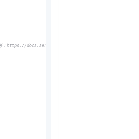
//docs.serverless-devs.com/serverless-devs/yaml#%E