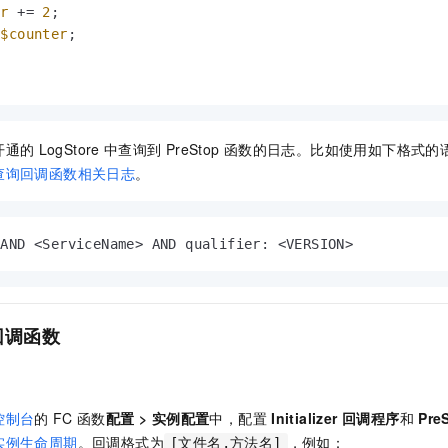
er
 += 
2
;

$counter
;

开通的
LogStore
中查询到
PreStop
函数的日志。比如使用如下格式的
查询回调函数相关日志
。
 AND <ServiceName> AND qualifier: <VERSION>
回调函数
控制台
的
FC
函数
配置
>
实例配置
中，配置
Initializer 回调程序
和
Pre
实例生命周期
。回调格式为
，例如：
[文件名.方法名]