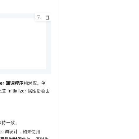
lizer 回调程序
相对应。例
配置
Initializer
属性后会去
保持一致。
回调设计，如果使用
er 回调超时时间
的值，否则为