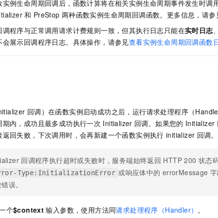
数实例生命周期回调后，
函数计算
将在相关实例生命周期事件发生时调
itializer
和
PreStop
两种函数实例生命周期回调函数。更多信息，请参
回调程序与正常调用请求计费规则一致，但其执行日志只能在
实时日志
不会展示回调程序日志。具体操作，请参见
查看实例生命周期回调函数
调
alizer
回调）在函数实例启动成功之后，运行请求处理程序（Handl
周期内，成功且最多成功执行一次
Initializer
回调。如果您的
Initializer
接返回失败，下次调用时，会再新建一个函数实例执行
initializer
回调。
tializer
回调程序执行超时或失败时，服务端始终返回
HTTP 200
状态
或响应体中的
errorMessage
字
rror-Type:InitializationError
致错误。
一个
$context
输入参数，使用方法同
请求处理程序（Handler）
。