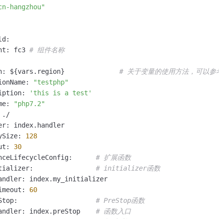
cn-hangzhou"
d:

nt: fc3 
# 组件名称
n: ${vars.region}              
# 关于变量的使用方法，可以参考：https:
ionName: 
"testphp"
iption: 
'this is a test'
me: 
"php7.2"
./

er: index.handler

ySize: 
128
ut: 
30
nceLifecycleConfig:      
# 扩展函数
tializer:                
# initializer函数
andler: index.my_initializer 

imeout: 
60
Stop:                    
# PreStop函数
andler: index.preStop    
# 函数入口