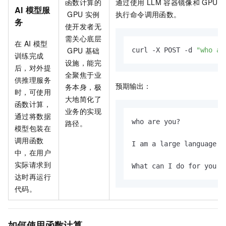
函数计算的
通过使用
LLM
容器镜像和
GPU
AI
模型服
GPU
实例
执行命令调用函数。
务
使开发者无
需关心底层
在
AI
模型
GPU
基础
curl -X POST -d 
"who ar
训练完成
设施，能完
后，对外提
全聚焦于业
供推理服务
预期输出：
务本身，极
时，可使用
大地简化了
函数计算，
业务的实现
通过将数据
who are you?

路径。
模型包装在
调用函数
I am a large language m
中，在用户
实际请求到
What can I do for you t
达时再运行
代码。
如何使用函数计算