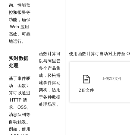
询、性能监
控和报警等
功能，确保
Web
应用
高效、可靠
地运行。
函数计算
可
使用
函数计算
可自动对上传至
OS
实时数据
以与阿里云
处理
多个产品集
成，轻松搭
基于事件驱
建事件驱动
动，
函数计
架构，适用
算
可以通过
于各种数据
HTTP
请
处理场景。
求、OSS、
消息队列等
自动触发。
例如，使用