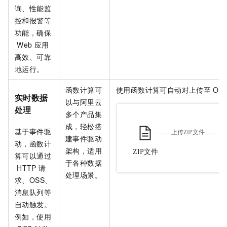
询、性能监
控和报警等
功能，确保
Web
应用
高效、可靠
地运行。
函数计算
可
使用
函数计算
可自动对上传至
OS
实时数据
以与阿里云
处理
多个产品集
成，轻松搭
基于事件驱
建事件驱动
动，
函数计
架构，适用
算
可以通过
于各种数据
HTTP
请
处理场景。
求、OSS、
消息队列等
自动触发。
例如，使用