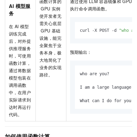
函数计算的
通过使用
LLM
容器镜像和
GPU
AI
模型服
GPU
实例
执行命令调用函数。
务
使开发者无
需关心底层
在
AI
模型
GPU
基础
curl -X POST -d 
"who ar
训练完成
设施，能完
后，对外提
全聚焦于业
供推理服务
预期输出：
务本身，极
时，可使用
大地简化了
函数计算，
业务的实现
通过将数据
who are you?

路径。
模型包装在
调用函数
I am a large language m
中，在用户
实际请求到
What can I do for you t
达时再运行
代码。
如何使用函数计算