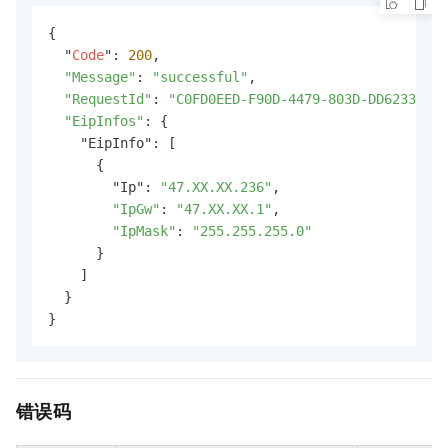
{

  "
Code
": 
200
,

"Message"
: 
"successful"
,

"RequestId"
: 
"C0FD0EED-F90D-4479-803D-DD62335357
"EipInfos"
: {

    "EipInfo": [

      {

        "Ip": 
"47.XX.XX.236"
,

"IpGw"
: 
"47.XX.XX.1"
,

"IpMask"
: 
"255.255.255.0"
      }

    ]

  }

}
错误码