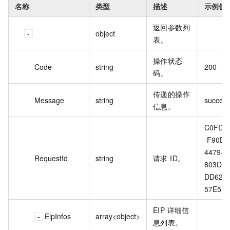
名称
类型
描述
示例值
返回参数列
object
表。
操作状态
Code
string
200
码。
传递的操作
Message
string
success
信息。
C0FD0
-F90D-
4479-
RequestId
string
请求 ID。
803D-
DD623
57
EIP 详细信
EipInfos
array<object>
息列表。