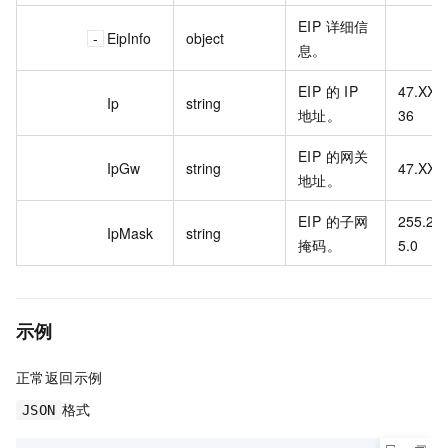
EIP 详细信
EipInfo
object
息。
EIP 的 IP
47.XX.
Ip
string
地址。
36
EIP 的网关
IpGw
string
47.XX.
地址。
EIP 的子网
255.25
IpMask
string
掩码。
5.0
示例
正常返回示例
格式
JSON