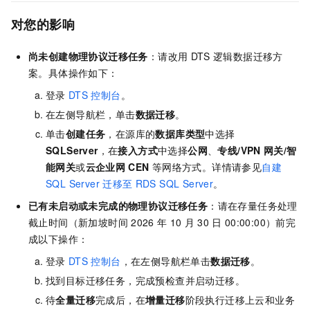
对您的影响
尚未创建物理协议迁移任务
：请改用
DTS
逻辑数据迁移方
案。具体操作如下：
登录
DTS
控制台
。
在左侧导航栏，单击
数据迁移
。
单击
创建任务
，在源库的
数据库类型
中选择
SQLServer
，在
接入方式
中选择
公网
、
专线/VPN
网关/智
能网关
或
云企业网
CEN
等网络方式。详情请参见
自建
SQL Server
迁移至
RDS SQL Server
。
已有未启动或未完成的物理协议迁移任务
：请在存量任务处理
截止时间（
新加坡时间
2026
年
10
月
30
日
00:00:00
）前完
成以下操作：
登录
DTS
控制台
，在左侧导航栏单击
数据迁移
。
找到目标迁移任务，完成预检查并启动迁移。
待
全量迁移
完成后，在
增量迁移
阶段执行迁移上云和业务