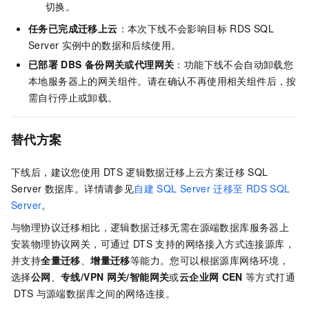
切换。
任务已完成迁移上云
：本次下线不会影响目标
RDS SQL
Server
实例中的数据和后续使用。
已部署
DBS
备份网关或代理网关
：功能下线不会自动卸载您
本地服务器上的网关组件。请在确认不再使用相关组件后，按
需自行停止或卸载。
替代方案
下线后，建议您使用
DTS
逻辑数据迁移上云方案迁移
SQL
Server
数据库。详情请参见
自建
SQL Server
迁移至
RDS SQL
Server
。
与物理协议迁移相比，逻辑数据迁移无需在源端数据库服务器上
安装物理协议网关，可通过
DTS
支持的网络接入方式连接源库，
并支持
全量迁移
、
增量迁移
等能力。您可以根据源库网络环境，
选择
公网
、
专线/VPN
网关/智能网关
或
云企业网
CEN
等方式打通
DTS
与源端数据库之间的网络连接。