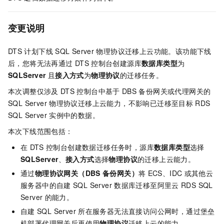
变更说明
DTS
计划下线
SQL Server
物理协议迁移上云功能。该功能下线
后，您将无法再通过
DTS
控制台创建源库
数据库类型
为
SQLServer
且
接入方式
为
物理协议
的迁移任务。
本次调整仅涉及
DTS
控制台中基于
DBS
备份网关或代理网关的
SQL Server
物理协议迁移上云能力，不影响已迁移至目标
RDS
SQL Server
实例中的数据。
本次下线范围包括：
在
DTS
控制台创建数据迁移任务时，源库
数据库类型
选择
SQLServer
、
接入方式
选择
物理协议
的迁移上云能力。
通过
物理协议网关（DBS
备份网关）
将
ECS、IDC
或其他云
服务器中的自建
SQL Server
数据库迁移至阿里云
RDS SQL
Server
的能力。
自建
SQL Server
所在服务器无法直接访问公网时，通过堡垒
机部署代理网关后再使用
物理协议
迁移上云的能力。