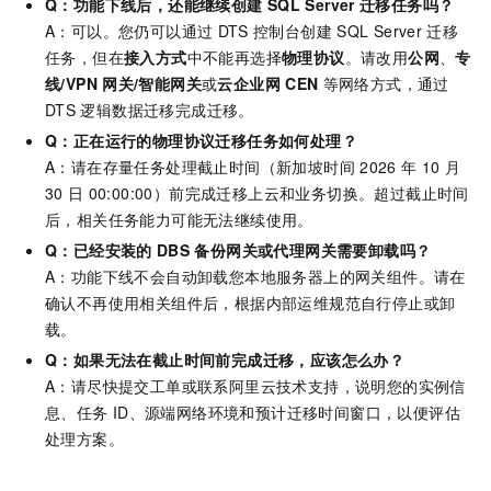
Q：功能下线后，还能继续创建
SQL Server
迁移任务吗？
A：可以。您仍可以通过
DTS
控制台创建
SQL Server
迁移
任务，但在
接入方式
中不能再选择
物理协议
。请改用
公网
、
专
线/VPN
网关/智能网关
或
云企业网
CEN
等网络方式，通过
DTS
逻辑数据迁移完成迁移。
Q：正在运行的物理协议迁移任务如何处理？
A：请在存量任务处理截止时间（
新加坡时间
2026
年
10
月
30
日
00:00:00
）前完成迁移上云和业务切换。超过截止时间
后，相关任务能力可能无法继续使用。
Q：已经安装的
DBS
备份网关或代理网关需要卸载吗？
A：功能下线不会自动卸载您本地服务器上的网关组件。请在
确认不再使用相关组件后，根据内部运维规范自行停止或卸
载。
Q：如果无法在截止时间前完成迁移，应该怎么办？
A：请尽快提交工单或联系阿里云技术支持，说明您的实例信
息、任务
ID、源端网络环境和预计迁移时间窗口，以便评估
处理方案。