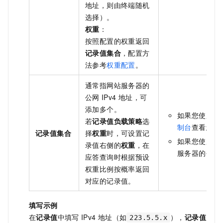
地址，则由终端随机
选择）。
权重
：
按照配置的权重返回
记录值集合
，配置方
法参考
权重配置
。
通常指网站服务器的
公网
IPv4
地址，可
添加多个。
如果您使用阿
若
记录值负载策略
选
制台
查看您的
记录值集合
择
权重
时，可设置记
如果您使用非
录值右侧的
权重
，在
服务器的公网
应答查询时根据预设
权重比例按概率返回
对应的记录值。
填写示例
在
记录值
中填写
IPv4
地址（如
），
记录值
223.5.5.x