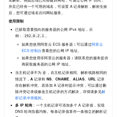
名解析。例如您现已经搭建好网站，可通过公网
IP
访问，
并且已经有一个可用的域名，可设置
A
记录解析，解析生效
后，您可通过域名访问网站服务。
使用限制
已获取需要指向的服务器的公网
IPv4
地址，示
例：
。
192.0.2.1
如果您使用阿里云
ECS
服务器
：
可以通过
阿里云
ECS
控制台
查看您的公网
IP
地址。
如果您使用非阿里云的服务器
：
请联系您的服务提供
商获取服务器的公网
IP
地址。
当主机记录不为
，在主机记录相同、解析线路相同的
@
情况下，
A
记录和
NS
、
CNAME
、
ALIAS
、
URL
记录
存在解析冲突。若添加
A
记录时提示冲突，可以通过删
除冲突记录或修改主机记录的方式解决，详情请参见
解
析记录冲突规则
。
多
IP
轮询
：一个主机记录可添加多个
A
记录值，实现
DNS
轮询负载均衡。每条记录值算作一条独立的解析记