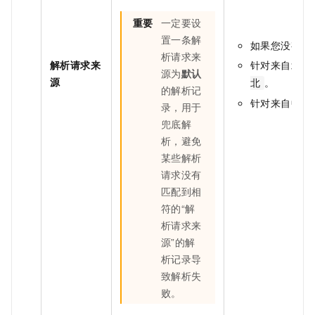
重要
一定要设
置一条解
如果您没有特
析请求来
解析请求来
针对来自北京
源为
默认
源
。
北
的解析记
针对来自中国
录，用于
兜底解
析，避免
某些解析
请求没有
匹配到相
符的“解
析请求来
源”的解
析记录导
致解析失
败。