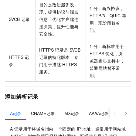
目的是改进服务发
1
分：新兴协议，
现，提供协议与端点
HTTP/3、QUIC
等
SVCB
记录
信息，优化客户端连
用，现阶段较冷
接决策，提升性能与
门。
安全性。
1
分：新标准用于
HTTPS
记录是
SVCB
HTTPS
优化，浏
HTTPS
记
记录的特化版本，专
览器逐步支持中，
录
门用于描述
HTTPS
普通网站暂不常
服务。
用。
添加解析记录
A记录
CNAME记录
MX记录
AAAA记录
TXT记录
A 记录用于将域名指向一个固定的
IP
地址，通常用于网站域