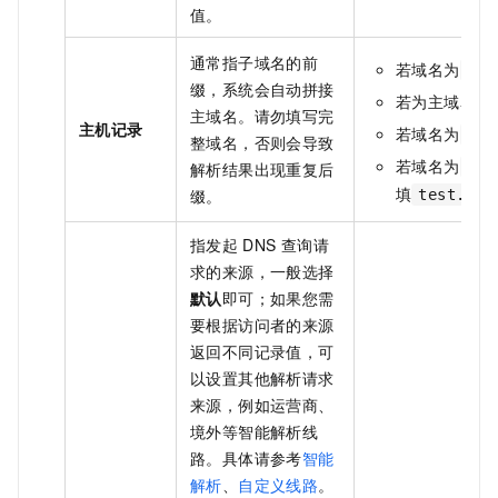
值。
通常指子域名的前
若域名为
www
缀，系统会自动拼接
若为主域名
e
主域名。请勿填写完
主机记录
若域名为
dem
整域名，否则会导致
若域名为
解析结果出现重复后
tes
填
缀。
test.blo
指发起
DNS
查询请
求的来源，一般选择
默认
即可；如果您需
要根据访问者的来源
返回不同记录值，可
以设置其他解析请求
来源，例如运营商、
境外等智能解析线
路。具体请参考
智能
解析
、
自定义线路
。