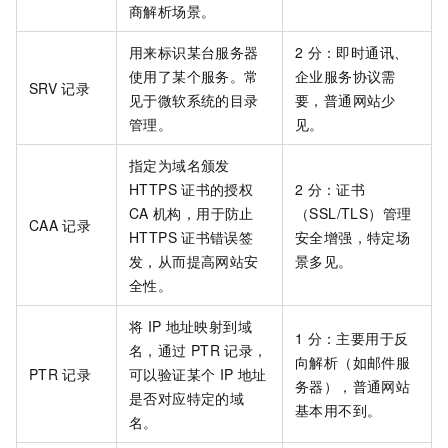
商解析场景。
用来标识某台服务器
2
分：即时通讯、
使用了某个服务。常
企业服务协议需
SRV
记录
见于微软系统的目录
要，普通网站少
管理。
见。
指定为域名颁发
HTTPS
证书的授权
2
分：证书
CA
机构，用于防止
（SSL/TLS）管理
CAA
记录
HTTPS
证书错误签
安全增强，特定场
发，从而提高网站安
景多见。
全性。
将
IP
地址映射到域
1
分：主要用于反
名，通过
PTR
记录，
向解析（如邮件服
PTR
记录
可以验证某个
IP
地址
务器），普通网站
是否对应特定的域
基本用不到。
名。