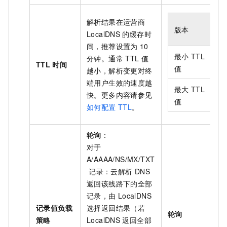
解析结果在运营商
版本
LocalDNS
的缓存时
间，推荐设置为
10
最小
TTL
分钟。通常
TTL
值
TTL
时间
值
越小，解析变更对终
端用户生效的速度越
最大
TTL
快。更多内容请参见
值
如何配置
TTL
。
轮询
：
对于
A/AAAA/NS/MX/TXT
记录：云解析
DNS
返回该线路下的全部
记录，由
LocalDNS
记录值负载
选择返回结果（若
轮询
策略
LocalDNS
返回全部