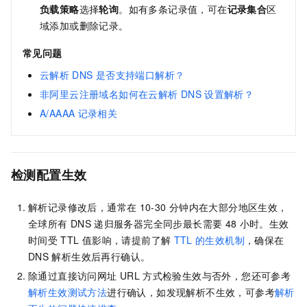
负载策略
选择
轮询
。如有多条记录值，可在
记录集合
区
域添加或删除记录。
常见问题
云解析
DNS
是否支持端口解析？
非阿里云注册域名如何在云解析
DNS
设置解析？
A/AAAA
记录相关
检测配置生效
解析记录修改后，通常在
10-30
分钟内在大部分地区生效，
全球所有
DNS
递归服务器完全同步最长需要
48
小时。生效
时间受
TTL
值影响，请提前了解
TTL
的生效机制
，确保在
DNS
解析生效后再行确认。
除通过直接访问网址
URL
方式检验生效与否外，您还可参考
解析生效测试方法
进行确认，如发现解析不生效，可参考
解析