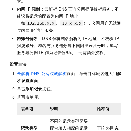
录。
内网
IP
限制
：云解析
DNS
面向公网提供解析服务，不
建议将记录值配置为内网
IP
地址
（如
、
），公网用户无法通
192.168.x.x
10.x.x.x
过内网
IP
访问服务。
跨账号解析
：DNS 仅将域名解析为 IP 地址，不校验 IP
归属账号。域名与服务器分属不同阿里云账号时，填写
服务器公网 IP 作为记录值即可，无需额外授权。
设置方法
云解析
DNS-公网权威解析
页面，单击目标域名进入到
解
析设置
页面。
单击
添加记录
按钮。
填写表单项。
表单项
说明
推荐值
不同的记录类型需要
记录类型
配合填入相应的记录
下拉选择
A
。将域