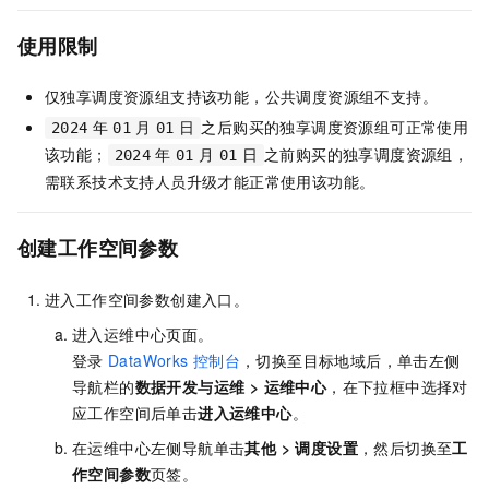
使用限制
仅独享调度资源组支持该功能，公共调度资源组不支持。
之后购买的独享调度资源组可正常使用
2024
年
01
月
01
日
该功能；
之前购买的独享调度资源组，
2024
年
01
月
01
日
需联系技术支持人员升级才能正常使用该功能。
创建工作空间参数
进入工作空间参数创建入口。
进入运维中心页面。
登录
DataWorks
控制台
，切换至目标地域后，单击左侧
导航栏的
数据开发与运维
>
运维中心
，在下拉框中选择对
应工作空间后单击
进入
运维中心
。
在运维中心左侧导航单击
其他
>
调度设置
，然后切换至
工
作空间参数
页签。