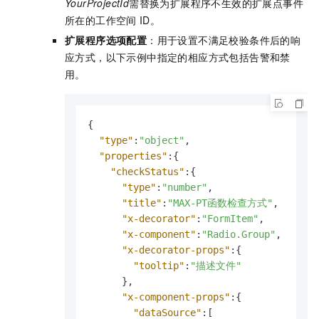
YourProjectId
需替换为扩展程序不生效的扩展点事件
所在的工作空间
ID。
扩展程序选项配置
：用于设置不满足校验条件后的响
应方式，以下示例中指定的相应方式包括告警和禁
用。
{
"type"
:
"object"
,
"properties"
:
{
"checkStatus"
:
{
"type"
:
"number"
,
"title"
:
"MAX-PT函数检查方式"
,
"x-decorator"
:
"FormItem"
,
"x-component"
:
"Radio.Group"
,
"x-decorator-props"
:
{
"tooltip"
:
"描述文件"
}
,
"x-component-props"
:
{
"dataSource"
:
[