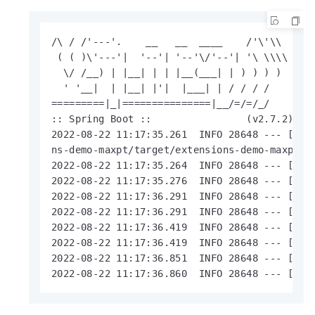
/\ / /'---'.    __   __  ____    /'\'\\

 ( ( )\'---'|  '--'| '--'\/'--'| '\ \\\\

  \/ /__) | |__| | | |__(___| | ) ) ) )

  ' '__|  | |__| |'|  |___| | / / / /

=========|_|===============|__/=/=/_/

:: Spring Boot ::                (v2.7.2)

2022-08-22 11:17:35.261  INFO 28648 --- [   
ns-demo-maxpt/target/extensions-demo-maxpt-1.
2022-08-22 11:17:35.264  INFO 28648 --- [   
2022-08-22 11:17:35.276  INFO 28648 --- [   
2022-08-22 11:17:36.291  INFO 28648 --- [   
2022-08-22 11:17:36.291  INFO 28648 --- [   
2022-08-22 11:17:36.419  INFO 28648 --- [   
2022-08-22 11:17:36.419  INFO 28648 --- [   
2022-08-22 11:17:36.851  INFO 28648 --- [   
2022-08-22 11:17:36.860  INFO 28648 --- [   