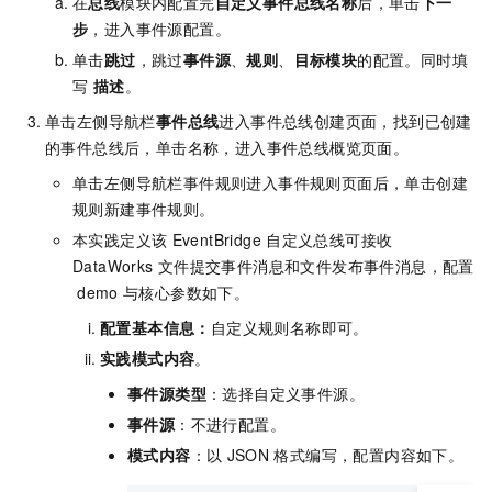
在
总线
模块内配置完
自定义事件总线名称
后，单击
下一
步
，进入事件源配置。
单击
跳过
，跳过
事件源
、
规则
、
目标模块
的配置。同时填
写
描述
。
单击左侧导航栏
事件总线
进入事件总线创建页面，找到已创建
的事件总线后，单击名称，进入事件总线概览页面。
单击左侧导航栏事件规则进入事件规则页面后，单击创建
规则新建事件规则。
本实践定义该
EventBridge
自定义总线可接收
DataWorks
文件提交事件消息和文件发布事件消息，配置
demo
与核心参数如下。
配置基本信息
：
自定义规则名称即可。
实践模式内容
。
事件源类型
：选择自定义事件源。
事件源
：不进行配置。
模式内容
：以
JSON
格式编写，配置内容如下。