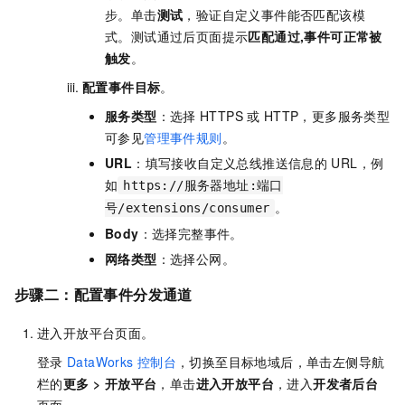
步。单击
测试
，验证自定义事件能否匹配该模
式。测试通过后页面提示
匹配通过,事件可正常被
触发
。
配置事件目标
。
服务类型
：选择
HTTPS
或
HTTP，更多服务类型
可参见
管理事件规则
。
URL
：填写接收自定义总线推送信息的
URL，例
如
https://服务器地址:端口
。
号/extensions/consumer
Body
：选择完整事件。
网络类型
：选择公网。
步骤二：配置事件分发通道
进入开放平台页面。
登录
DataWorks
控制台
，切换至目标地域后，单击左侧导航
栏的
更多
>
开放平台
，单击
进入
开放平台
，进入
开发者后台