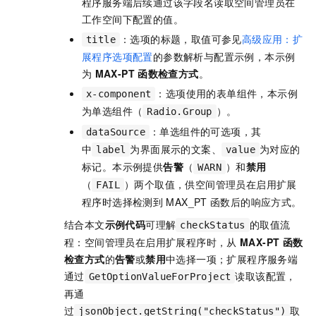
程序服务端后续通过该字段名读取空间管理员在
工作空间下配置的值。
：选项的标题，取值可参见
高级应用：扩
title
展程序选项配置
的参数解析与配置示例，本示例
为
MAX-PT
函数检查方式
。
：选项使用的表单组件，本示例
x-component
为单选组件（
）。
Radio.Group
：单选组件的可选项，其
dataSource
中
为界面展示的文案、
为对应的
label
value
标记。本示例提供
告警
（
）和
禁用
WARN
（
）两个取值，供空间管理员在启用扩展
FAIL
程序时选择检测到
MAX_PT
函数后的响应方式。
结合本文
示例代码
可理解
的取值流
checkStatus
程：空间管理员在启用扩展程序时，从
MAX-PT
函数
检查方式
的
告警
或
禁用
中选择一项；扩展程序服务端
通过
读取该配置，
GetOptionValueForProject
再通
过
取
jsonObject.getString("checkStatus")