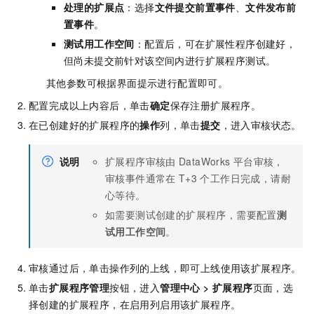
处理的扩展点
：选择
文件提交前置事件
、
文件发布前
置事件
。
测试用工作空间
：配置后，可在扩展性程序创建好，
但尚未提交前针对该空间内进行扩展程序测试。
其他参数可根据界面提示进行配置即可。
配置完成以上内容后，单击
确定
保存注册扩展程序。
在已创建好的扩展程序的
操作
列，单击
提交
，进入审核状态。
说明
扩展程序审核由
DataWorks
平台审核，
审核事件通常在
T+3
个工作日完成，请耐
心等待。
如需要测试创建的扩展程序，需要配置
测
试用工作空间
。
审核通过后，单击操作列的上线，即可上线使用该扩展程序。
单击
扩展程序管理
按钮，进入
管理中心
>
扩展程序
页面，选
择创建的扩展程序，在启用列启用该扩展程序。