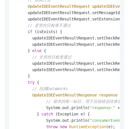
// 回调方法
UpdateIDEEventResultRequest
updateIDEEventRe
      updateIDEEventResultRequest.setMessageId(jso
      updateIDEEventResultRequest.setExtensionCode
// 是管控日检查不通过
if
 (isExists) {

        updateIDEEventResultRequest.setCheckResult
        updateIDEEventResultRequest.setCheckResult
      } 
else
 {

// 非管控日检查通过
        updateIDEEventResultRequest.setCheckResult
        updateIDEEventResultRequest.setCheckResult
      }

try
 {

// 回调DataWorks
UpdateIDEEventResultResponse
response
=
 cl
// 请求的唯一标识，用于后续错误排查使用
              System.out.println(
"response:"
 + res
          } 
catch
 (Exception e) {

              System.out.println(
"consumerEventBri
throw
new
RuntimeException
(e);
