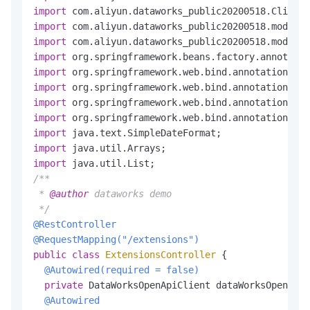
import
import
import
import
import
import
import
import
import
import
import
/**

 * 
@author
 dataworks demo

 */
@RestController
@RequestMapping("/extensions")
public
class
ExtensionsController
 {

@Autowired(required = false)
private
 DataWorksOpenApiClient dataWorksOpenApiC
@Autowired