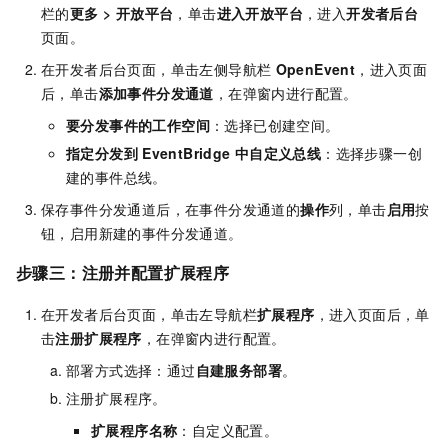
栏的
更多
>
开放平台
，单击
进入
开放平台
，进入
开发者后台
页面。
在开发者后台页面，单击左侧导航栏
OpenEvent
，进入页面
后，单击
添加事件分发通道
，在弹窗内进行配置。
要分发事件的工作空间
：选择已创建空间。
指定分发到
EventBridge
中自定义总线
：选择步骤一创
建的事件总线。
保存事件分发通道后，在事件分发通道的
操作
列，单击
启用
按
钮，启用新建的事件分发通道。
步骤三：注册并配置扩展程序
在开发者后台页面，单击左导航栏
扩展程序
，进入页面后，单
击
注册扩展程序
，在弹窗内进行配置。
部署方式选择：通过
自建服务部署
。
注册扩展程序。
扩展程序名称
：自定义配置。