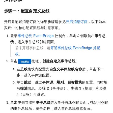
步骤一：配置自定义总线
开启并配置消息订阅的详细步骤请参见
开启消息订阅
，以下为本
实践中的核心配置流程与注意事项。
登录
事件总线
EventBridge
控制台，单击左侧导航栏
事件总
线
，进入事件总线创建页面。
若未开通事件总线，请
开通事件总线
EventBridge
并授
权
。
单击
按钮，
创建自定义事件总线
。
在
总线
模块内配置完
自定义事件总线名称
后，单击
下一
步
，进入事件源配置。
单击
跳过
，跳过
事件源
、
规则
、
目标模块
的配置。同时填
写
描述
信息。步骤 2（事件源）、步骤 3（规则）和步骤
4（目标）可跳过。
单击左侧导航栏
事件总线
进入事件总线创建页面，找到已创建
的事件总线后，单击名称，进入事件总线概览页面。