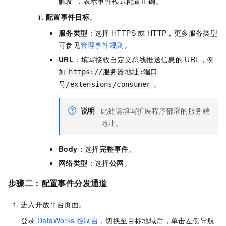
触发"，表示事件模式配置正确。
配置事件目标
。
服务类型
：选择
HTTPS
或
HTTP，更多服务类型
可参见
管理事件规则
。
URL
：填写接收自定义总线推送信息的
URL，例
如
https://服务器地址:端口
。
号/extensions/consumer
说明
此处请填写扩展程序部署的服务端
地址。
Body
：选择
完整事件
。
网络类型
：选择
公网
。
步骤二：配置事件分发通道
进入开放平台页面。
登录
DataWorks
控制台
，切换至目标地域后，单击左侧导航