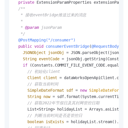
private
 ExtensionParamProperties extensionParamP
/**

   * 接收eventBridge推送过来的消息

   *

   * 
@param
 jsonParam

   */
@PostMapping("/consumer")
public
void
consumerEventBridge
(
@RequestBody
 Str
JSONObject
jsonObj
=
 JSON.parseObject(jsonPara
String
eventCode
=
 jsonObj.getString(Constants
if
 (Constants.COMMIT_FILE_EVENT_CODE.equals(ev
// 初始化client
Client
client
=
 dataWorksOpenApiClient.creat
// 获取当前时间
SimpleDateFormat
sdf
=
new
SimpleDateFormat
(
String
now
=
 sdf.format(System.currentTimeMi
// 获取2022年节假日及其封网管控日期
      List<String> holidayList = Arrays.asList(ext
// 判断当前时间是否是管控日
boolean
isExists
=
 holidayList.stream().anyM