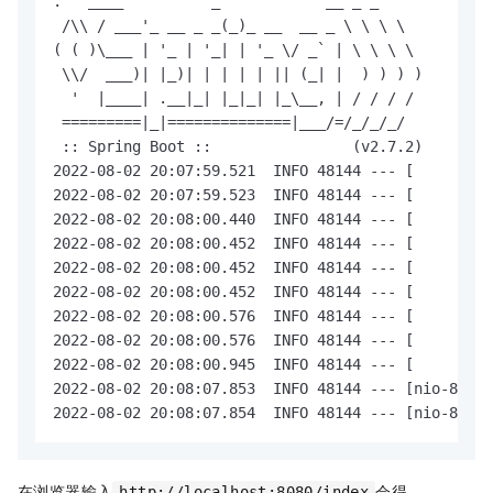
.   ____          _            __ _ _

 /\\ / ___'_ __ _ _(_)_ __  __ _ \ \ \ \

( ( )\___ | '_ | '_| | '_ \/ _` | \ \ \ \

 \\/  ___)| |_)| | | | | || (_| |  ) ) ) )

  '  |____| .__|_| |_|_| |_\__, | / / / /

 =========|_|==============|___/=/_/_/_/

 :: Spring Boot ::                (v2.7.2)

2022-08-02 20:07:59.521  INFO 48144 --- [         
2022-08-02 20:07:59.523  INFO 48144 --- [         
2022-08-02 20:08:00.440  INFO 48144 --- [         
2022-08-02 20:08:00.452  INFO 48144 --- [         
2022-08-02 20:08:00.452  INFO 48144 --- [         
2022-08-02 20:08:00.452  INFO 48144 --- [         
2022-08-02 20:08:00.576  INFO 48144 --- [         
2022-08-02 20:08:00.576  INFO 48144 --- [         
2022-08-02 20:08:00.945  INFO 48144 --- [         
2022-08-02 20:08:07.853  INFO 48144 --- [nio-8080-
2022-08-02 20:08:07.854  INFO 48144 --- [nio-8080-
在浏览器输入
会得
http://localhost:8080/index