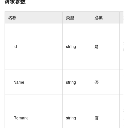
请求参数
名称
类型
必填
描
通
Id
string
是
唯
要
Name
string
否
用
名
要
Remark
string
否
用
备