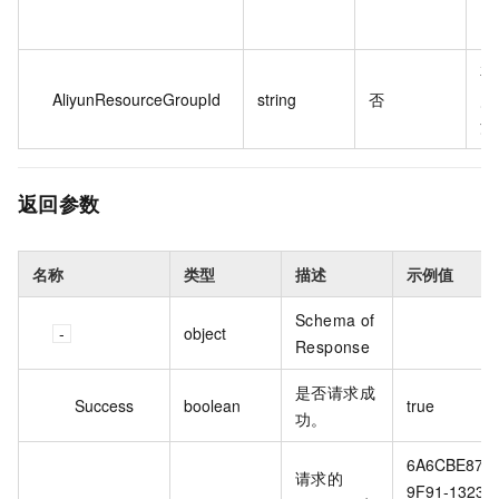
要
AliyunResourceGroupId
string
否
属
源
返回参数
名称
类型
描述
示例值
Schema of
object
Response
是否请求成
Success
boolean
true
功。
6A6CBE87-
请求的
9F91-1323-