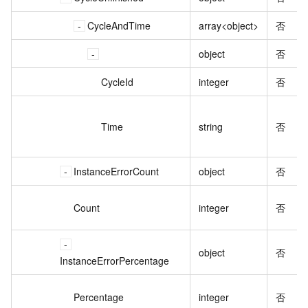
CycleAndTime
array<object>
否
object
否
CycleId
integer
否
Time
string
否
InstanceErrorCount
object
否
Count
integer
否
object
否
InstanceErrorPercentage
Percentage
integer
否