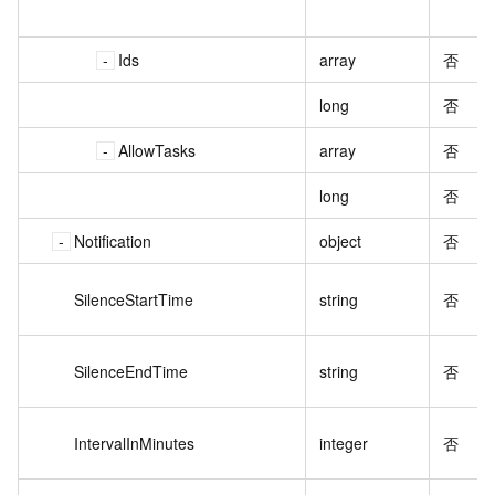
Ids
array
否
long
否
AllowTasks
array
否
long
否
Notification
object
否
SilenceStartTime
string
否
SilenceEndTime
string
否
IntervalInMinutes
integer
否