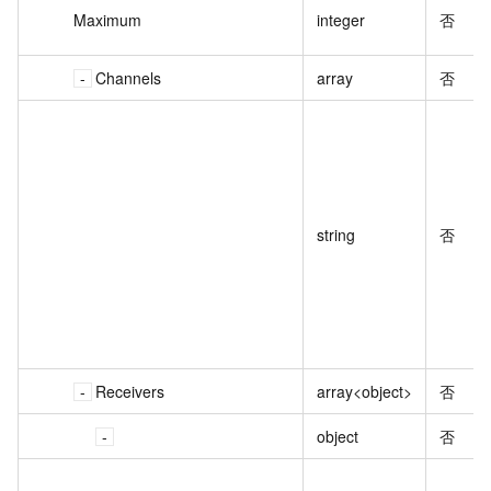
Maximum
integer
否
Channels
array
否
string
否
Receivers
array<object>
否
object
否