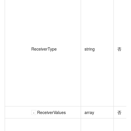
ReceiverType
string
否
ReceiverValues
array
否