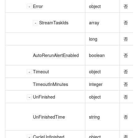
Error
object
否
StreamTaskIds
array
否
long
否
AutoRerunAlertEnabled
boolean
否
Timeout
object
否
TimeoutInMinutes
integer
否
UnFinished
object
否
UnFinishedTime
string
否
CycleUnfinished
object
否