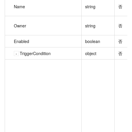
Name
string
否
Owner
string
否
Enabled
boolean
否
TriggerCondition
object
否