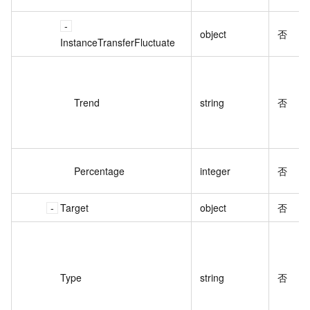
object
否
InstanceTransferFluctuate
Trend
string
否
Percentage
integer
否
Target
object
否
Type
string
否