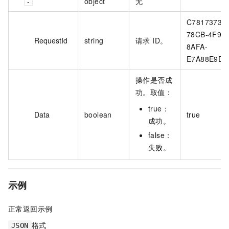
object
无
C7817373-
78CB-4F9A
RequestId
string
请求 ID。
8AFA-
E7A88E9D6
操作是否成
功。取值：
true：
Data
boolean
true
成功。
false：
失败。
示例
正常返回示例
格式
JSON