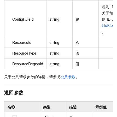
规则 ID
关于如何
ConfigRuleId
string
是
则 ID，
ListConf
。
ResourceId
string
否
ResourceType
string
否
ResourceRegionId
string
否
关于公共请求参数的详情，请参见
公共参数
。
返回参数
名称
类型
描述
示例值