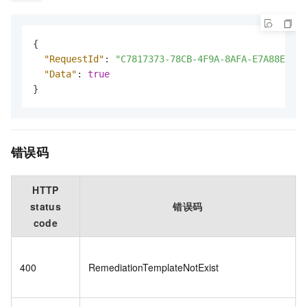
{
"RequestId"
:
"C7817373-78CB-4F9A-8AFA-E7A88E9D64
"Data"
:
true
}
错误码
HTTP
status
错误码
code
400
RemediationTemplateNotExist