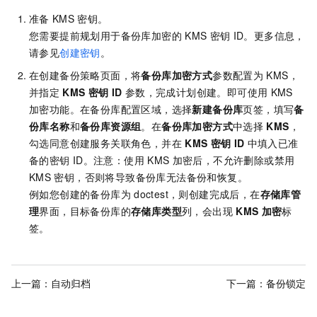
准备
KMS
密钥。
您需要提前规划用于备份库加密的
KMS
密钥
ID。更多信息，
请参见
创建密钥
。
在创建备份策略页面，将
备份库加密方式
参数配置为
KMS
，
并指定
KMS
密钥
ID
参数，完成计划创建。即可使用
KMS
加密功能。
在备份库配置区域，选择
新建备份库
页签，填写
备
份库名称
和
备份库资源组
。在
备份库加密方式
中选择
KMS
，
勾选同意创建服务关联角色，并在
KMS
密钥
ID
中填入已准
备的密钥
ID。注意：使用
KMS
加密后，不允许删除或禁用
KMS
密钥，否则将导致备份库无法备份和恢复。
例如您创建的备份库为
doctest，则创建完成后，在
存储库管
理
界面，目标备份库的
存储库类型
列，会出现
KMS
加密
标
签。
上一篇：
自动归档
下一篇：
备份锁定