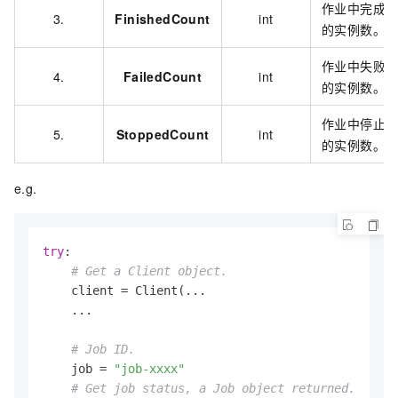
作业中完成
3.
FinishedCount
int
的实例数。
作业中失败
4.
FailedCount
int
的实例数。
作业中停止
5.
StoppedCount
int
的实例数。
e.g.
try
:

# Get a Client object.
    client = Client(...

    ...

# Job ID.
    job = 
"job-xxxx"
# Get job status, a Job object returned. 