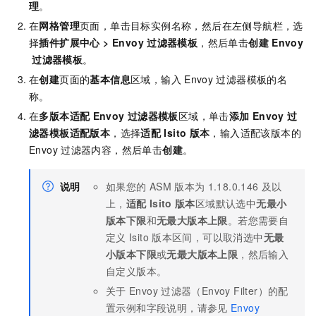
理
。
在
网格管理
页面，单击目标实例名称，然后在左侧导航栏，选
择
插件扩展中心
>
Envoy
过滤器模板
，然后单击
创建
Envoy
过滤器模板
。
在
创建
页面的
基本信息
区域，输入
Envoy
过滤器模板的名
称。
在
多版本适配
Envoy
过滤器模板
区域，单击
添加
Envoy
过
滤器模板适配版本
，选择
适配
Isito
版本
，输入适配该版本的
Envoy
过滤器内容，然后单击
创建
。
说明
如果您的
ASM
版本为
1.18.0.146
及以
上，
适配
Isito
版本
区域默认选中
无最小
版本下限
和
无最大版本上限
。若您需要自
定义
Isito
版本区间，可以取消选中
无最
小版本下限
或
无最大版本上限
，然后输入
自定义版本。
关于
Envoy
过滤器（Envoy Filter）的配
置示例和字段说明，请参见
Envoy