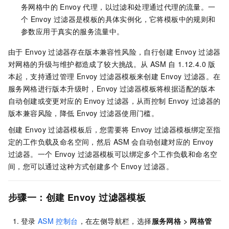
务网格中的
Envoy
代理，以过滤和处理通过代理的流量。一
个
Envoy
过滤器是模板的具体实例化，它将模板中的规则和
参数应用于真实的服务流量中。
由于
Envoy
过滤器存在版本兼容性风险，自行创建
Envoy
过滤器
对网格的升级与维护都造成了较大挑战。从
ASM
自
1.12.4.0
版
本起，支持通过管理
Envoy
过滤器模板来创建
Envoy
过滤器。在
服务网格
进行版本升级时，Envoy
过滤器模板将根据适配的版本
自动创建或变更对应的
Envoy
过滤器，从而控制
Envoy
过滤器的
版本兼容风险，降低
Envoy
过滤器使用门槛。
创建
Envoy
过滤器模板后，您需要将
Envoy
过滤器模板绑定至指
定的工作负载及命名空间，然后
ASM
会自动创建对应的
Envoy
过滤器。一个
Envoy
过滤器模板可以绑定多个工作负载和命名空
间，您可以通过这种方式创建多个
Envoy
过滤器。
步骤一：创建
Envoy
过滤器模板
登录
ASM
控制台
，在左侧导航栏，选择
服务网格
>
网格管