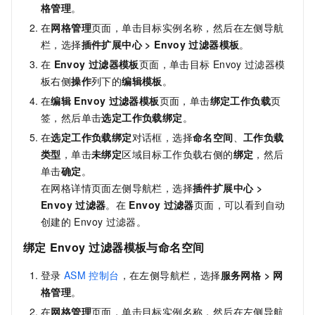
格管理
。
在
网格管理
页面，单击目标实例名称，然后在左侧导航
栏，选择
插件扩展中心
>
Envoy
过滤器模板
。
在
Envoy
过滤器模板
页面，单击目标
Envoy
过滤器模
板右侧
操作
列下的
编辑模板
。
在
编辑
Envoy
过滤器模板
页面，单击
绑定工作负载
页
签，然后单击
选定工作负载绑定
。
在
选定工作负载绑定
对话框，选择
命名空间
、
工作负载
类型
，单击
未绑定
区域目标工作负载右侧的
绑定
，然后
单击
确定
。
在网格详情页面左侧导航栏，选择
插件扩展中心
>
Envoy
过滤器
。在
Envoy
过滤器
页面，可以看到自动
创建的
Envoy
过滤器。
绑定
Envoy
过滤器模板与命名空间
登录
ASM
控制台
，在左侧导航栏，选择
服务网格
>
网
格管理
。
在
网格管理
页面，单击目标实例名称，然后在左侧导航