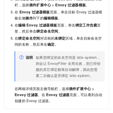
栏，选择
插件扩展中心
>
Envoy
过滤器模板
。
在
Envoy
过滤器模板
页面，单击目标
Envoy
过滤器模
板右侧
操作
列下的
编辑模板
。
在
编辑
Envoy
过滤器模板
页面，单击
绑定工作负载
页
签，然后单击
绑定命名空间
。
在
绑定命名空间
对话框的
未绑定
区域，单击目标命名空
间的名称，然后单击
确定
。
说明
如果您绑定的命名空间是
istio-system，
则会让
EnvoyFilter
全局生效，您已经创
建的其它绑定都将自动解绑，因此您需
要二次确认是否绑定
istio-system。
在网格详情页面左侧导航栏，选择
插件扩展中心
>
Envoy
过滤器
。在
Envoy
过滤器
页面，可以看到自动
创建的
Envoy
过滤器。