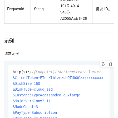
101D-4014-
RequestId
String
请求
ID。
946C-
A2055AEE1F26
示例
请求示例
http(s):
//[Endpoint]/?Action=CreateCluster
&ClientToken=ETnLKlblzczshOTUbOCzxxxxxxxxxx
&DiskSize=160
&DiskType=cloud_ssd
&InstanceType=cassandra.c.xlarge
&MajorVersion=3.11
&NodeCount=3
&PayType=Subscription