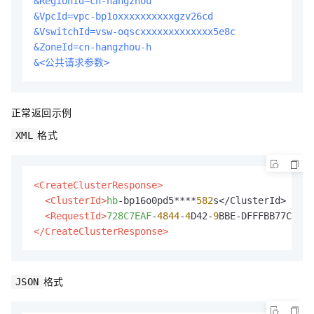
&RegionId=cn-hangzhou
&VpcId=vpc-bp1oxxxxxxxxxxgzv26cd
&VswitchId=vsw-oqscxxxxxxxxxxxxx5e8c
&ZoneId=cn-hangzhou-h
&<公共请求参数>
正常返回示例
格式
XML
<CreateClusterResponse>
<ClusterId>
hb
-bp16o0pd5****
582
s</ClusterId>

<RequestId>
728C7EAF
-
4844
-
4
D42-
9
</CreateClusterResponse>
格式
JSON