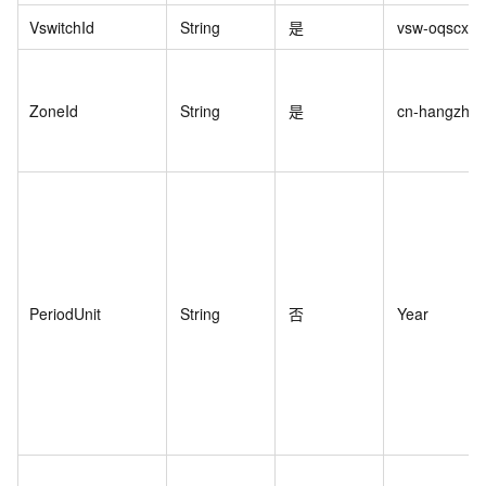
VswitchId
String
是
vsw-oqscxxx
ZoneId
String
是
cn-hangzhou
PeriodUnit
String
否
Year