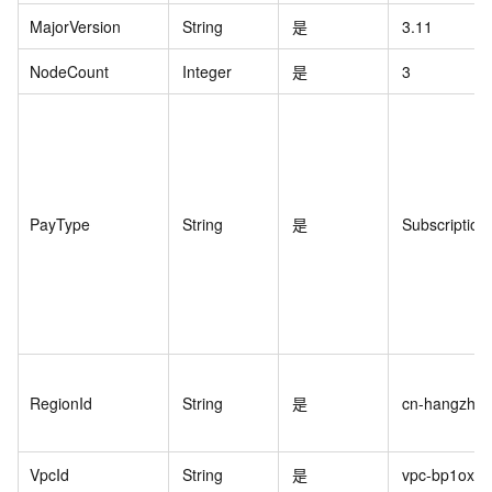
MajorVersion
String
是
3.11
NodeCount
Integer
是
3
PayType
String
是
Subscription
RegionId
String
是
cn-hangzho
VpcId
String
是
vpc-bp1oxxx