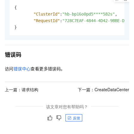
{
"ClusterId"
:
"hb-bp16o0pd5****582s"
,
"RequestId"
:
"728C7EAF-4844-4D42-9BBE-DFFFB
}
错误码
访问
错误中心
查看更多错误码。
上一篇：
请求结构
下一篇：
CreateDataCenter
该文章对您有帮助吗？
反馈