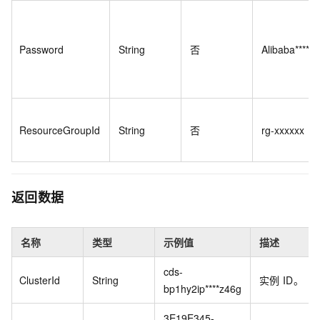
Password
String
否
Alibaba****!
ResourceGroupId
String
否
rg-xxxxxx
返回数据
名称
类型
示例值
描述
cds-
ClusterId
String
实例
ID。
bp1hy2ip****z46g
3E19E345-