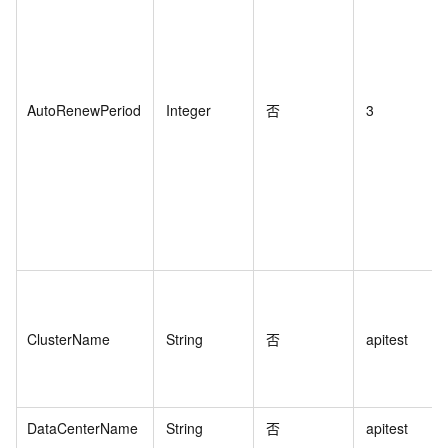
AutoRenewPeriod
Integer
否
3
ClusterName
String
否
apitest
DataCenterName
String
否
apitest