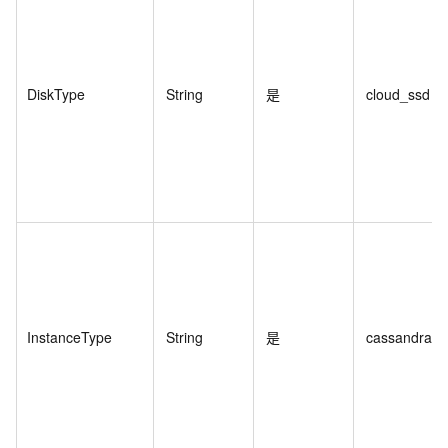
DiskType
String
是
cloud_ssd
InstanceType
String
是
cassandra.c.