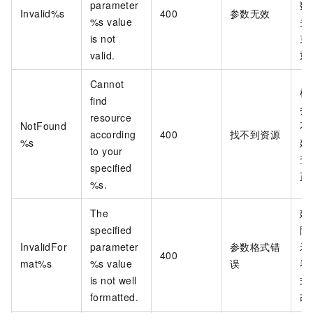
parameter
数
Invalid%s
400
参数无效
%s value
关
is not
束
valid.
重
Cannot
根
find
参
resource
NotFound
不
according
400
找不到资源
%s
建
to your
查
specified
正
%s.
The
建
specified
际
InvalidFor
parameter
参数格式错
示
400
mat%s
%s value
误
看
is not well
式
formatted.
改