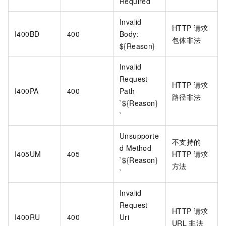
Required
Invalid
HTTP
请求
I400BD
400
Body:
包体非法
${Reason}
Invalid
Request
HTTP
请求
I400PA
400
Path
路径非法
`${Reason}
`
Unsupporte
不支持的
d Method
I405UM
405
HTTP
请求
`${Reason}
方法
`
Invalid
Request
HTTP
请求
I400RU
400
Uri
URL
非法