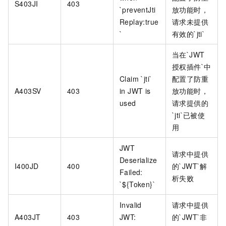
S403JI
403
`preventJti
放功能时，
Replay:true
请求未提供
`
有效的`jti`
当在`JWT
授权插件`中
Claim `jti`
配置了防重
A403SV
403
in JWT is
放功能时，
used
请求提供的
`jti`已被使
用
JWT
请求中提供
Deserialize
I400JD
400
的`JWT`解
Failed:
析失败
`${Token}`
Invalid
请求中提供
A403JT
403
JWT:
的`JWT`非