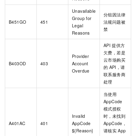
Unavailable
分组因法律
Group for
B451GO
451
法规问题被
Legal
禁
Reasons
API
提供方
欠费，若是
Provider
云市场购买
B403OD
403
Account
的
API，请
Overdue
联系服务商
处理
当使用
AppCode
模式授权
Invalid
时，未找到
A401AC
401
AppCode
AppCode，
${Reason}
请核实
App