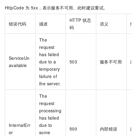
HttpCode
为
5xx，表示服务不可用。此时建议重试。
HTTP 状态
错误代码
描述
语义
解
码
The
request
has failed
ServiceUn
due to a
503
服务不可用
建
available
temporary
failure of
the server.
The
request
processing
has failed
InternalErr
due to
500
内部错误
建
or
some