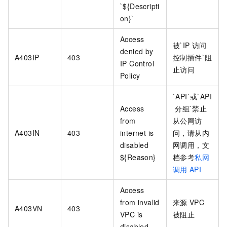
`${Descripti
on}`
Access
被`IP
访问
denied by
A403IP
403
控制插件`阻
IP Control
止访问
Policy
`API`或`API
Access
分组`禁止
from
从公网访
A403IN
403
internet is
问，请从内
disabled
网调用，文
${Reason}
档参考
私网
调用
API
Access
from invalid
来源
VPC
A403VN
403
VPC is
被阻止
disabled