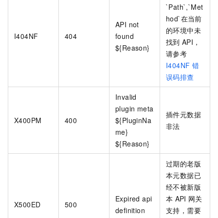
`Path`,`Met
hod`在当前
API not
的环境中未
I404NF
404
found
找到
API，
${Reason}
请参考
I404NF
错
误码排查
Invalid
plugin meta
插件元数据
X400PM
400
${PluginNa
非法
me}
${Reason}
过期的老版
本元数据已
经不被新版
Expired api
本
API
网关
X500ED
500
definition
支持，需要