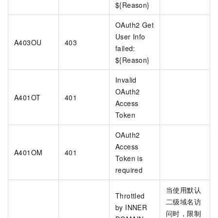
${Reason}
OAuth2 Get
User Info
A403OU
403
failed:
${Reason}
Invalid
OAuth2
A401OT
401
Access
Token
OAuth2
Access
A401OM
401
Token is
required
当使用默认
Throttled
二级域名访
by INNER
问时，限制