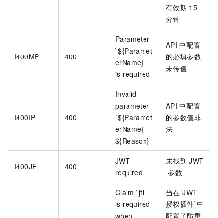
有效期
15
分钟
Parameter
API
中配置
`${Paramet
I400MP
400
的必填参数
erName}`
未传值
is required
Invalid
parameter
API
中配置
I400IP
400
`${Paramet
的参数值非
erName}`
法
${Reason}
JWT
未找到
JWT
I400JR
400
required
参数
Claim `jti`
当在`JWT
is required
授权插件`中
when
配置了防重