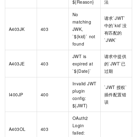
${Reason}
法
No
请求`JWT`
matching
中的`kid`没
A403JK
403
JWK,
有匹配的
`${kid}` not
`JWK`
found
JWT is
请求中提供
A403JE
403
expired at
的`JWT`已
`${Date}`
过期
Invalid JWT
`JWT
授权`
plugin
I400JP
400
插件配置错
config:
误
${JWT}
OAuth2
Login
A403OL
403
failed: