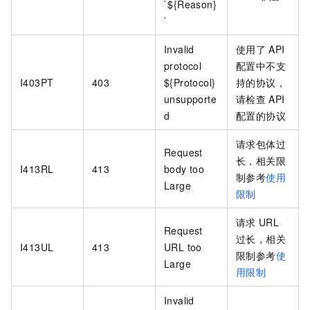
`${Reason}
`
Invalid
使用了
API
protocol
配置中不支
I403PT
403
${Protocol}
持的协议，
unsupporte
请检查
API
d
配置的协议
请求包体过
Request
长，相关限
I413RL
413
body too
制参考
使用
Large
限制
请求
URL
Request
过长，相关
I413UL
413
URL too
限制参考
使
Large
用限制
Invalid