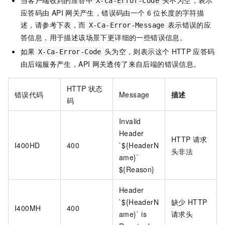
当客户端收到的应答中
头不为空，表示
X-Ca-Error-Code
应答码由
API
网关产生，错误码由一个
6
位长度的字符描
述，请参考下表，而
表示错误的应
X-Ca-Error-Message
答信息，用于描述该场景下更详细的一些错误信息。
如果
头为空，则表示这个
HTTP
应答码
X-Ca-Error-Code
由后端服务产生，API
网关透传了来自后端的错误信息。
HTTP
状态
错误代码
Message
描述
码
Invalid
Header
HTTP
请求
I400HD
400
`${HeaderN
头非法
ame}`
${Reason}
Header
`${HeaderN
缺少
HTTP
I400MH
400
ame}` is
请求头