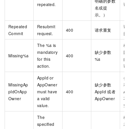
明确的参数
repeated.
试
名或提
示。）
Repeated
Resubmit
请
400
请求重复
Commit
request.
提
The %s is
根
mandatory
缺少参数
回
Missing%s
400
for this
%s
的
action.
试
AppId or
参数
MissingAp
AppOwner
缺少参数
和
pIdOrApp
must have
400
AppId 或者
Ap
Owner
a valid
AppOwner
不
value.
空
The
根
specified
示