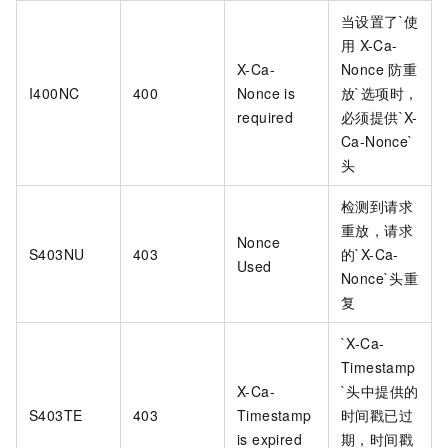
当设置了`使
用
X-Ca-
X-Ca-
Nonce
防重
I400NC
400
Nonce is
放`选项时，
required
必须提供`X-
Ca-Nonce`
头
检测到请求
重放，请求
Nonce
S403NU
403
的`X-Ca-
Used
Nonce`头重
复
`X-Ca-
Timestamp
X-Ca-
`头中提供的
S403TE
403
Timestamp
时间戳已过
is expired
期，时间戳