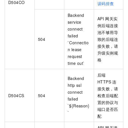
D504CO
误码排查
Backend
API
网关实
service
例后端连接
connect
池不够用导
failed
504
致的后端连
`Connectio
接失败，请
n lease
升级实例规
request
格
time out`
后端
Backend
HTTPS
连
http ssl
接失败，请
connect
D504CS
504
检查后端配
failed
置的协议与
`${Reason}
端口是否匹
`
配
API
网关请