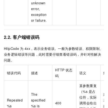
unknown
error,
exception
or failure.
2.2. 客户端错误码
HttpCode
为
4xx，表示业务错误。一般为参数错误、权限限制、
业务逻辑错误等问题，此时需要仔细查看错误码，并针对性解决
问题。
HTTP 状态
错误代码
描述
语义
解
码
某参数重复
（%s 是占
The
建
位符，实际
Repeated
specified
示
400
调用会给出
%s
%s is
的