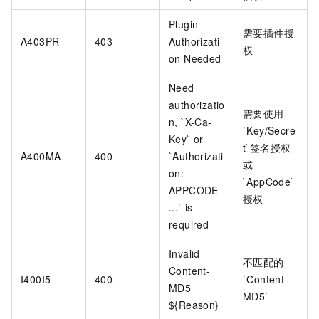
Plugin
需要插件授
A403PR
403
Authorizati
权
on Needed
Need
authorizatio
需要使用
n, `X-Ca-
`Key/Secre
Key` or
t`签名授权
A400MA
400
`Authorizati
或
on:
`AppCode`
APPCODE
授权
...` is
required
Invalid
不匹配的
Content-
I400I5
400
`Content-
MD5
MD5`
${Reason}