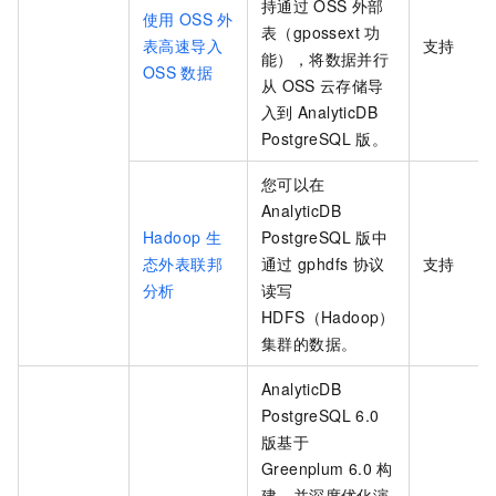
持通过
OSS
外部
使用
OSS
外
表（gpossext
功
表高速导入
支持
能），将数据并行
OSS
数据
从
OSS
云存储导
入到
AnalyticDB
PostgreSQL
版
。
您可以在
AnalyticDB
Hadoop
生
PostgreSQL
版
中
态外表联邦
通过
gphdfs
协议
支持
分析
读写
HDFS（Hadoop）
集群的数据。
AnalyticDB
PostgreSQL 6.0
版
基于
Greenplum 6.0
构
建，并深度优化演