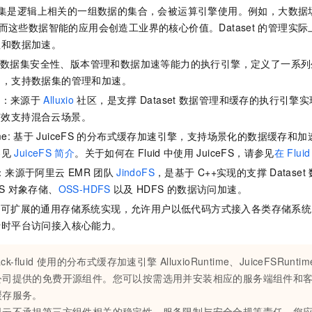
：数据集是逻辑上相关的一组数据的集合，会被运算引擎使用。例如，大数据
ow。而这些数据智能的应用会创造工业界的核心价值。Dataset
的管理实际
理和数据加速。
：实现数据集安全性、版本管理和数据加速等能力的执行引擎，定义了一系
口，支持数据集的管理和加速。
ime：来源于
Alluxio
社区，是支撑
Dataset
数据管理和缓存的执行引擎实
有效支持混合云场景。
me: 基于
JuiceFS
的分布式缓存加速引擎，支持场景化的数据缓存和加
参见
JuiceFS
简介
。关于如何在
Fluid
中使用
JuiceFS，请参见
在
Fluid
ime：来源于阿里云
EMR
团队
JindoFS
，是基于
C++实现的支撑
Dataset
S
对象存储、
OSS-HDFS
以及
HDFS
的数据访问加速。
time：可扩展的通用存储系统实现，允许用户以低代码方式接入各类存储系
行时平台访问接入核心能力。
ck-fluid
使用的分布式缓存加速引擎
AlluxioRuntime、JuiceFSRuntim
公司提供的免费开源组件。您可以按需选用并安装相应的服务端组件和
缓存服务。
里云不承担第三方组件相关的稳定性、服务限制与安全合规等责任。您