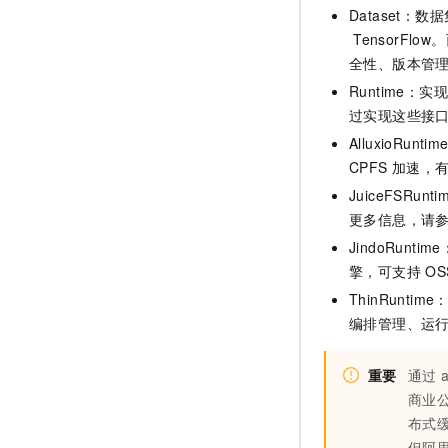
Dataset
TensorFl
全性、版本管
Runtime
过实现这些接
AlluxioRunt
CPFS
加速，
JuiceFSRunti
更多信息，请
JindoRunt
擎，可支持
OS
ThinRun
编排管理、运
重要
通过
a
商业
布式
但阿