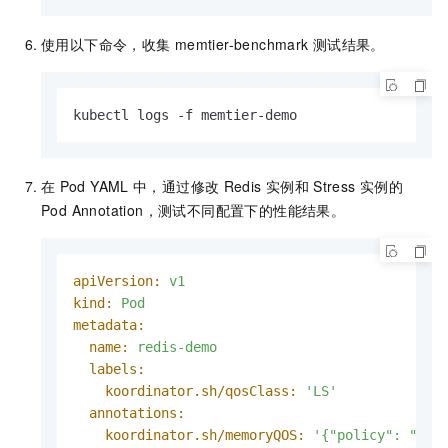
使用以下命令，收集
memtier-benchmark
测试结果。
kubectl logs -f memtier-demo
在
Pod YAML
中，通过修改
Redis
实例和
Stress
实例的
Pod Annotation，测试不同配置下的性能结果。
apiVersion:
v1
kind:
Pod
metadata:
name:
redis-demo
labels:
koordinator.sh/qosClass:
'LS'
annotations:
koordinator.sh/memoryQOS:
'{"policy": "non