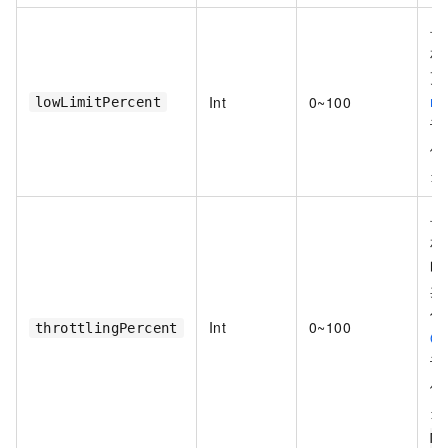
单
相
更
m
Int
0~100
lowLimitPercent
计
例
当
单
相
时
卖
信
Int
0~100
throttlingPercent
Q
计
例
当
M