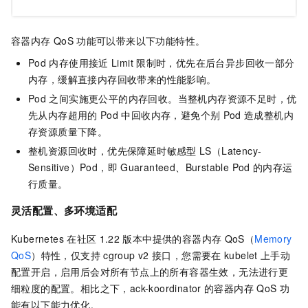
容器内存
QoS
功能可以带来以下功能特性。
Pod
内存使用接近
Limit
限制时，优先在后台异步回收一部分
内存，缓解直接内存回收带来的性能影响。
Pod
之间实施更公平的内存回收。当整机内存资源不足时，优
先从内存超用的
Pod
中回收内存，避免个别
Pod
造成整机内
存资源质量下降。
整机资源回收时，优先保障延时敏感型
LS（Latency-
Sensitive）Pod，即
Guaranteed、Burstable Pod
的内存运
行质量。
灵活配置、多环境适配
Kubernetes
在社区
1.22
版本中提供的容器内存
QoS（
Memory
QoS
）特性，仅支持
cgroup v2
接口，您需要在
kubelet
上手动
配置开启，启用后会对所有节点上的所有容器生效，无法进行更
细粒度的配置。相比之下，
ack-koordinator
的容器内存
QoS
功
能有以下能力优化。