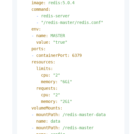
image:
redis:5.0.4
command:
-
redis-server
-
"/redis-master/redis.conf"
env:
-
name:
MASTER
value:
"true"
ports:
-
containerPort:
6379
resources:
limits:
cpu:
"2"
memory:
"6Gi"
requests:
cpu:
"2"
memory:
"2Gi"
volumeMounts:
-
mountPath:
/redis-master-data
name:
data
-
mountPath:
/redis-master