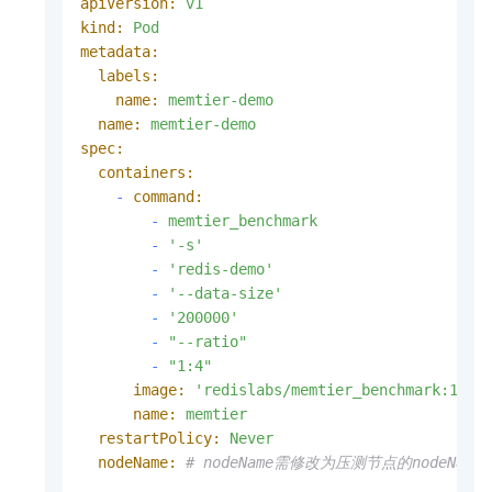
apiVersion:
v1
kind:
Pod
metadata:
labels:
name:
memtier-demo
name:
memtier-demo
spec:
containers:
-
command:
-
memtier_benchmark
-
'-s'
-
'redis-demo'
-
'--data-size'
-
'200000'
-
"--ratio"
-
"1:4"
image:
'redislabs/memtier_benchmark:1.3.
name:
memtier
restartPolicy:
Never
nodeName:
# nodeName需修改为压测节点的nodeName