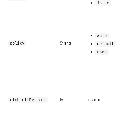
false
auto
String
policy
default
none
单
相
适
收
Int
0~100
minLimitPercent
cg
计
例
当