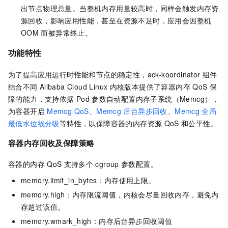
出节点物理总量。当整机内存用量较高时，同样会触发内存资
源回收，影响应用性能，甚至在资源不足时，应用会因整机
OOM
而被异常终止。
功能特性
为了提高应用运行时性能和节点的稳定性，
ack-koordinator
组件
结合不同
Alibaba Cloud Linux
内核版本提供了容器内存
QoS
保
障的能力，支持依据
Pod
参数自动配置内存子系统（Memcg），
为容器开启
Memcg QoS
、
Memcg
后台异步回收
、
Memcg
全局
最低水位线分级
等特性，以保障容器的内存资源
QoS
和公平性。
容器内存回收及保障策略
容器的内存
QoS
支持多个
cgroup
参数配置。
memory.limit_in_bytes：内存使用上限。
memory.high：内存限流阈值，内核会尽量回收内存，避免内
存超过该值。
memory.wmark_high：内存后台异步回收阈值