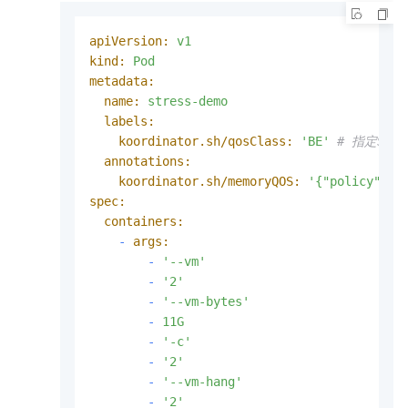
apiVersion:
v1
kind:
Pod
metadata:
name:
stress-demo
labels:
koordinator.sh/qosClass:
'BE'
# 指定Str
annotations:
koordinator.sh/memoryQOS:
'{"policy": "
spec:
containers:
-
args:
-
'--vm'
-
'2'
-
'--vm-bytes'
-
11G
-
'-c'
-
'2'
-
'--vm-hang'
-
'2'