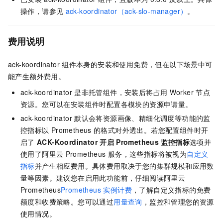
操作，请参见
ack-koordinator（ack-slo-manager）
。
费用说明
ack-koordinator
组件本身的安装和使用免费，但在以下场景中可
能产生额外费用。
ack-koordinator
是非托管组件，安装后将占用
Worker
节点
资源。您可以在安装组件时配置各模块的资源申请量。
ack-koordinator
默认会将资源画像、精细化调度等功能的监
控指标以
Prometheus
的格式对外透出。若您配置组件时开
启了
ACK-Koordinator
开启
Prometheus
监控指标
选项并
使用了阿里云
Prometheus
服务，这些指标将被视为
自定义
指标
并产生相应费用。具体费用取决于您的集群规模和应用数
量等因素。建议您在启用此功能前，仔细阅读阿里云
Prometheus
Prometheus 实例计费
，了解自定义指标的免费
额度和收费策略。您可以通过
用量查询
，监控和管理您的资源
使用情况。