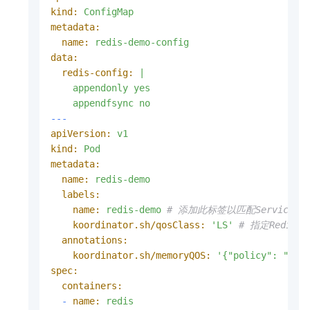
kind:
ConfigMap
metadata:
name:
redis-demo-config
data:
redis-config:
|

    appendonly yes

---
apiVersion:
v1
kind:
Pod
metadata:
name:
redis-demo
labels:
name:
redis-demo
# 添加此标签以匹配Service的se
koordinator.sh/qosClass:
'LS'
# 指定Redis
annotations:
koordinator.sh/memoryQOS:
'{"policy": "aut
spec:
containers:
-
name:
redis