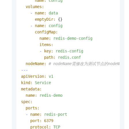
name:
config
volumes:
-
name:
data
emptyDir:
 {}

-
name:
config
configMap:
name:
redis-demo-config
items:
-
key:
redis-config
path:
redis.conf
nodeName:
# nodeName需修改为测试节点的nodeName
---
apiVersion:
v1
kind:
Service
metadata:
name:
redis-demo
spec:
ports:
-
name:
redis-port
port:
6379
protocol:
TCP