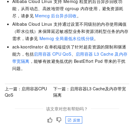
Alibaba Cloud Linux
支持
Memcg
粒度的后台异步回收功
能，从而动态、高效地管理
cgroup
内存使用，避免资源耗
尽，请参见
Memcg
后台异步回收
。
Alibaba Cloud Linux
支持通过设置不同级别的内存使用阈值
（即水位线）来保障延迟敏感型业务和资源消耗型任务的内存
需求，请参见
Memcg
全局最低水位线分级
。
ack-koordinator
在单机端提供了针对超卖资源的限制和驱逐
能力，包括
启用容器
CPU QoS
、
启用容器
L3 Cache
及内存
带宽隔离
，能够有效避免低优的
BestEffort Pod
带来的干扰
问题。
上一篇：
启用容器CPU
下一篇：
启用容器L3 Cache及内存带宽
QoS
隔离
该文章对您有帮助吗？
反馈