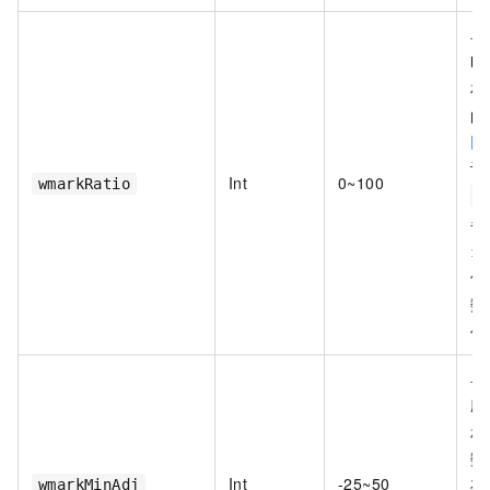
单
时
相
的
回
计
Int
0~100
wmarkRatio
器
当
值
数
值
单
应
相
数
Int
-25~50
存
wmarkMinAdj