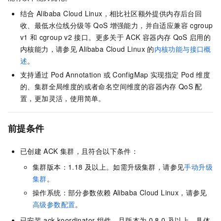
结合
Alibaba Cloud Linux，相比社区额外提供内存后台回
收、最低水位线分级等
QoS
增强能力，并自适应兼容
cgroup
v1
和
cgroup v2
接口。更多关于
ACK
容器内存
QoS
启用的
内核能力，请参见
Alibaba Cloud Linux
的
内核功能与接口概
述
。
支持通过
Pod Annotation
或
ConfigMap
实现指定
Pod
维度
的、集群全局维度的或者命名空间维度的容器内存
QoS
配
置，更加灵活，使用简单。
前提条件
已创建
ACK
集群，且符合以下条件：
集群版本：1.18
及以上。如需升级集群，请参见
手动升级
集群
。
操作系统：部分参数依赖
Alibaba Cloud Linux，请参见
高级参数配置
。
已安装
ack-koordinator
组件，且版本为
0.8.0
及以上。具体