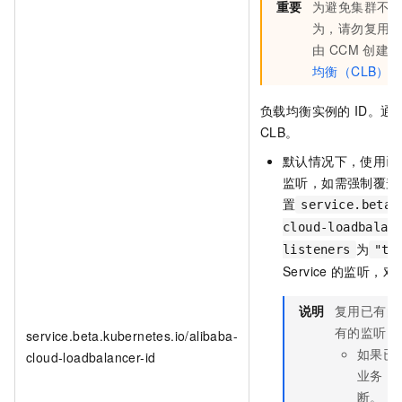
重要
为避免集群不
为，请勿复用 API
由 CCM 创建
均衡（CLB）
负载均衡实例的
ID。通
CLB。
默认情况下，使用已
监听，如需强制覆盖
置
service.beta.
cloud-loadbalan
为
listeners
"tr
Service
的监听，对
说明
复用已有的
有的监听，
service.beta.kubernetes.io/alibaba-
如果已
cloud-loadbalancer-id
业务，
断。