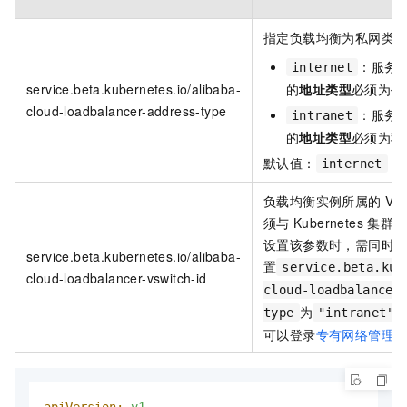
指定负载均衡为私网类
：服务
internet
service.beta.kubernetes.io/alibaba-
的
地址类型
必须为
公
cloud-loadbalancer-address-type
：服务
intranet
的
地址类型
必须为
私
默认值：
internet
负载均衡实例所属的
VS
须与
Kubernetes
集群属
设置该参数时，需同时
service.beta.kubernetes.io/alibaba-
置
service.beta.kub
cloud-loadbalancer-vswitch-id
cloud-loadbalancer
为
type
"intranet"
可以登录
专有网络管理
apiVersion:
v1