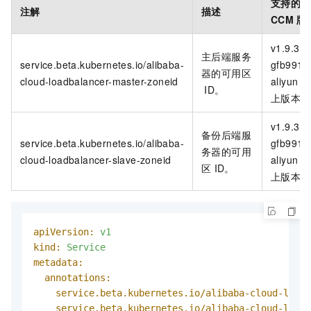
支持的
注解
描述
CCM
版
v1.9.3.1
主后端服务
service.beta.kubernetes.io/alibaba-
gfb9910
器的可用区
cloud-loadbalancer-master-zoneid
aliyun
及
ID。
上版本
v1.9.3.1
备份后端服
service.beta.kubernetes.io/alibaba-
gfb9910
务器的可用
cloud-loadbalancer-slave-zoneid
aliyun
及
区
ID。
上版本
apiVersion:
v1
kind:
Service
metadata:
annotations:
service.beta.kubernetes.io/alibaba-cloud-loadb
service.beta.kubernetes.io/alibaba-cloud-loadb