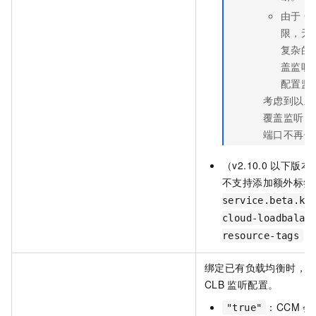
由于
C
限，无
复杂的
盖监听
配置监
考虑到以上
覆盖监听。
端口不再使
（v2.10.0
以下版本
不支持添加额外标签
service.beta.ku
cloud-loadbalan
）
resource-tags
绑定已有负载均衡时，
CLB
监听配置。
：CCM
会
"true"