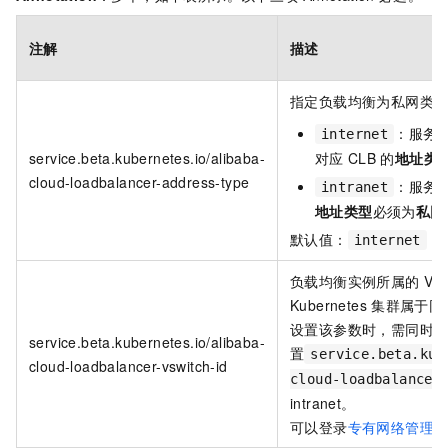
注解
描述
指定负载均衡为私网类
：服务
internet
service.beta.kubernetes.io/alibaba-
对应
CLB
的
地址类
cloud-loadbalancer-address-type
：服务
intranet
地址类型
必须为
私网
默认值：
internet
负载均衡实例所属的
VS
Kubernetes
集群属于同
设置该参数时，需同时
service.beta.kubernetes.io/alibaba-
置
service.beta.kub
cloud-loadbalancer-vswitch-id
cloud-loadbalancer
intranet。
可以登录
专有网络管理