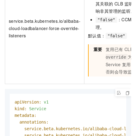
其关联的 CLB 监
响非其管理的监听。
：CCM
"false"
service.beta.kubernetes.io/alibaba-
理。
cloud-loadbalancer-force-override-
listeners
默认值：
"false"
重要
复用已有
CLB
为
override
Service
复用同
否则会导致监
apiVersion:
v1
kind:
Service
metadata:
annotations:
service.beta.kubernetes.io/alibaba-cloud-loadb
service.beta.kubernetes.io/alibaba-cloud-loadb