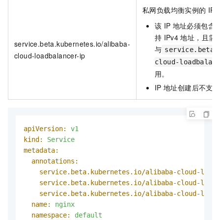
私网负载均衡实例的
IP
该
IP
地址必须包含
持
IPv4
地址，且需
service.beta.kubernetes.io/alibaba-
与
service.beta.
cloud-loadbalancer-ip
cloud-loadbalan
用。
IP
地址创建后不支
apiVersion:
v1
kind:
Service
metadata:
annotations:
service.beta.kubernetes.io/alibaba-cloud-loadb
service.beta.kubernetes.io/alibaba-cloud-loadb
service.beta.kubernetes.io/alibaba-cloud-loadb
name:
nginx
namespace:
default