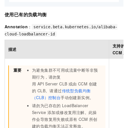
使用已有的负载均衡
Annotation
：
service.beta.kubernetes.io/alibaba-
cloud-loadbalancer-id
支持的
描述
CCM
版
重要
为避免集群不可用或流量中断等非预
期行为，请勿复
用 API Server CLB 或由 CCM 创建
的 CLB。请通过
传统型负载均衡
（CLB）控制台
手动创建新实例。
请勿为已存在的
LoadBalancer
Service
添加或修改复用注解。此操
作会导致复用失败或原有
CCM
所创
建的负载均衡无法正常释放。