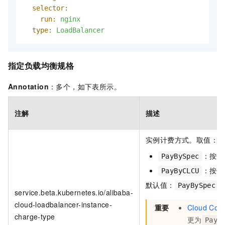
selector:
run:
nginx
type:
LoadBalancer
指定负载均衡规格
Annotation
：多个，如下表所示。
注解
描述
实例计费方式。取值：
：按规
PayBySpec
：按使
PayByCLCU
默认值：
PayBySpec
service.beta.kubernetes.io/alibaba-
cloud-loadbalancer-instance-
重要
Cloud Cont
charge-type
更为
PayB