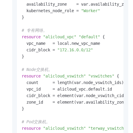
  availability_zone    = var.availability_zone
  kubernetes_node_role = 
"Worker"
}

# 专有网络。
resource
"alicloud_vpc"
"default"
 {

  vpc_name   = local.new_vpc_name

  cidr_block = 
"172.16.0.0/12"
}

# Node交换机。
resource
"alicloud_vswitch"
"vswitches"
 {

  count      = length(var.node_vswitch_ids) > 
  vpc_id     = alicloud_vpc.default.id

  cidr_block = element(var.node_vswitch_cidrs, 
  zone_id    = element(var.availability_zone, c
}

# Pod交换机。
resource
"alicloud_vswitch"
"terway_vswitches"
 