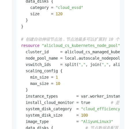
  data_disks {

    category = 
"cloud_essd"
    size     = 
120
  }

}

# 创建自动伸缩节点池，节点池最多可以扩展到 10 个节点
resource
"alicloud_cs_kubernetes_node_pool"
"a
  cluster_id     = alicloud_cs_managed_kubernet
  node_pool_name = local.autoscale_nodepool_nam
  vswitch_ids    = split(
","
, join(
","
, aliclou
  scaling_config {

    min_size = 
1
    max_size = 
10
  }

  instance_types        = var.worker_instance_t
  install_cloud_monitor = true         
# 是否为
  system_disk_category  = 
"cloud_efficiency"
  system_disk_size      = 
100
  image_type            = 
"AliyunLinux3"
  data_disks {              
# 节点数据盘配置。