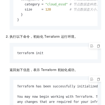
    category = 
"cloud_essd"
# 节点数据盘种类。
    size     = 
120
# 节点数据盘大小。
  }

}
执行以下命令，初始化
Terraform
运行环境。
terraform init
返回如下信息，表示
Terraform
初始化成功。
Terraform has been successfully initialized!

You may now begin working with Terraform. Try 
any changes that are required for your infrastr