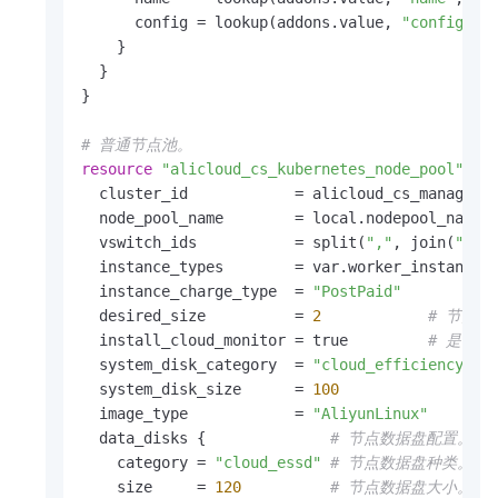
      config = lookup(addons.value, 
"config"
, v
    }

  }

}

# 普通节点池。
resource
"alicloud_cs_kubernetes_node_pool"
"d
  cluster_id            = alicloud_cs_managed_
  node_pool_name        = local.nodepool_name 
  vswitch_ids           = split(
","
, join(
","
,
  instance_types        = var.worker_instance_t
  instance_charge_type  = 
"PostPaid"
  desired_size          = 
2
# 节点
  install_cloud_monitor = true         
# 是否为
  system_disk_category  = 
"cloud_efficiency"
  system_disk_size      = 
100
  image_type            = 
"AliyunLinux"
  data_disks {              
# 节点数据盘配置。
    category = 
"cloud_essd"
# 节点数据盘种类。
    size     = 
120
# 节点数据盘大小。