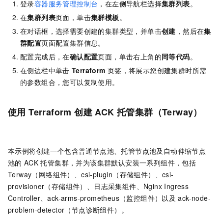
登录
容器服务管理控制台
，在左侧导航栏选择
集群列表
。
在
集群列表
页面，单击
集群模板
。
在对话框，选择需要创建的集群类型，并单击
创建
，然后在
集
群配置
页面配置集群信息。
配置完成后，在
确认配置
页面，单击右上角的
同等代码
。
在侧边栏中单击
Terraform
页签，将展示您创建集群时所需
的参数组合，您可以复制使用。
使用
Terraform
创建
ACK
托管集群
（Terway）
本示例将创建一个包含普通节点池、托管节点池及自动伸缩节点
池的
ACK
托管集群
，并为该集群默认安装一系列组件，包括
Terway（网络组件）、csi-plugin（存储组件）、csi-
provisioner（存储组件）、日志采集组件、Nginx Ingress
Controller、ack-arms-prometheus（监控组件）以及
ack-node-
problem-detector（节点诊断组件）。