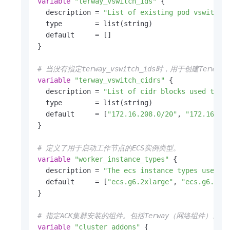
variable
"terway_vswitch_ids"
 {

  description = 
"List of existing pod vswitch 
  type        = list(string)

  default     = []

}

# 当没有指定terway_vswitch_ids时，用于创建Terway
variable
"terway_vswitch_cidrs"
 {

  description = 
"List of cidr blocks used to c
  type        = list(string)

  default     = [
"172.16.208.0/20"
, 
"172.16.22
}

# 定义了用于启动工作节点的ECS实例类型。
variable
"worker_instance_types"
 {

  description = 
"The ecs instance types used t
  default     = [
"ecs.g6.2xlarge"
, 
"ecs.g6.xla
}

# 指定ACK集群安装的组件。包括Terway（网络组件）、csi-plu
variable
"cluster_addons"
 {
