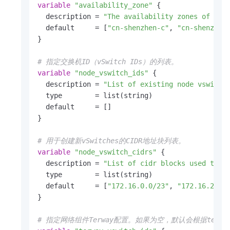
variable
"availability_zone"
 {

  description = 
"The availability zones of vsw
  default     = [
"cn-shenzhen-c"
, 
"cn-shenzhen
}

# 指定交换机ID（vSwitch IDs）的列表。
variable
"node_vswitch_ids"
 {

  description = 
"List of existing node vswitch
  type        = list(string)

  default     = []

}

# 用于创建新vSwitches的CIDR地址块列表。
variable
"node_vswitch_cidrs"
 {

  description = 
"List of cidr blocks used to c
  type        = list(string)

  default     = [
"172.16.0.0/23"
, 
"172.16.2.0/
}

# 指定网络组件Terway配置。如果为空，默认会根据terway_vs