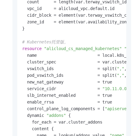
  count      = length(var.terway_vswitch_ids) 
  vpc_id     = alicloud_vpc.default.id

  cidr_block = element(var.terway_vswitch_cidrs
  zone_id    = element(var.availability_zone, c
}

# Kubernetes托管版。
resource
"alicloud_cs_managed_kubernetes"
"def
  name                         = local.k8s_nam
  cluster_spec                 = var.cluster_s
  vswitch_ids                  = split(
","
, jo
  pod_vswitch_ids              = split(
","
, jo
  new_nat_gateway              = true         
  service_cidr                 = 
"10.11.0.0/16
  slb_internet_enabled         = true         
  enable_rrsa                  = true

  control_plane_log_components = [
"apiserver"
,
  dynamic 
"addons"
 {                          
    for_each = var.cluster_addons

    content {

      name   = lookup(addons.value, 
"name"
, var