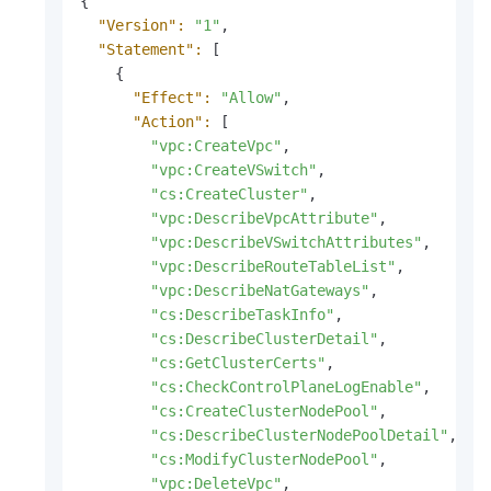
{

"Version":
"1"
,

"Statement":
 [

    {

"Effect":
"Allow"
,

"Action":
 [

"vpc:CreateVpc"
,

"vpc:CreateVSwitch"
,

"cs:CreateCluster"
,

"vpc:DescribeVpcAttribute"
,

"vpc:DescribeVSwitchAttributes"
,

"vpc:DescribeRouteTableList"
,

"vpc:DescribeNatGateways"
,

"cs:DescribeTaskInfo"
,

"cs:DescribeClusterDetail"
,

"cs:GetClusterCerts"
,

"cs:CheckControlPlaneLogEnable"
,

"cs:CreateClusterNodePool"
,

"cs:DescribeClusterNodePoolDetail"
,

"cs:ModifyClusterNodePool"
,

"vpc:DeleteVpc"
,
