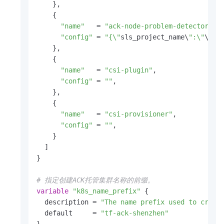
    },

    {

"name"
   = 
"ack-node-problem-detector"
,

"config"
 = 
"{\"
sls_project_name\
":\"
\
"}"
,
    },

    {

"name"
   = 
"csi-plugin"
,

"config"
 = 
""
,

    },

    {

"name"
   = 
"csi-provisioner"
,

"config"
 = 
""
,

    }

  ]

}

# 指定创建ACK托管集群名称的前缀。
variable
"k8s_name_prefix"
 {

  description = 
"The name prefix used to creat
  default     = 
"tf-ack-shenzhen"
}
