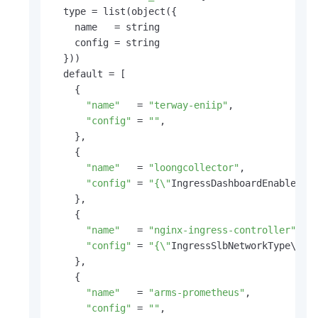
  type = list(object({

    name   = string

    config = string

  }))

  default = [

    {

"name"
   = 
"terway-eniip"
,

"config"
 = 
""
,

    },

    {

"name"
   = 
"loongcollector"
,

"config"
 = 
"{\"
IngressDashboardEnabled\
"
    },

    {

"name"
   = 
"nginx-ingress-controller"
,

"config"
 = 
"{\"
IngressSlbNetworkType\
":\
    },

    {

"name"
   = 
"arms-prometheus"
,

"config"
 = 
""
,
