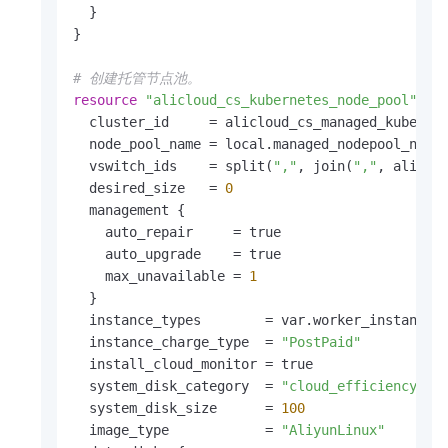
  }

}

# 创建托管节点池。
resource
"alicloud_cs_kubernetes_node_pool"
"m
  cluster_id     = alicloud_cs_managed_kuberne
  node_pool_name = local.managed_nodepool_name
  vswitch_ids    = split(
","
, join(
","
, aliclo
  desired_size   = 
0
  management {

    auto_repair     = true

    auto_upgrade    = true

    max_unavailable = 
1
  }

  instance_types        = var.worker_instance_t
  instance_charge_type  = 
"PostPaid"
  install_cloud_monitor = true

  system_disk_category  = 
"cloud_efficiency"
  system_disk_size      = 
100
  image_type            = 
"AliyunLinux"