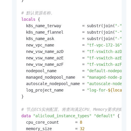
# 默认资源名称。
locals
 {

  k8s_name_terway         = substr(join(
"-"
, [
  k8s_name_flannel        = substr(join(
"-"
, [
  k8s_name_ask            = substr(join(
"-"
, [
  new_vpc_name            = 
"tf-vpc-172-16"
  new_vsw_name_azD        = 
"tf-vswitch-azD-17
  new_vsw_name_azE        = 
"tf-vswitch-azE-17
  new_vsw_name_azF        = 
"tf-vswitch-azF-17
  nodepool_name           = 
"default-nodepool"
  managed_nodepool_name   = 
"managed-node-pool
  autoscale_nodepool_name = 
"autoscale-node-po
  log_project_name        = 
"log-for-
${local.k
}

# 节点ECS实例配置。将查询满足CPU、Memory要求的ECS
data
"alicloud_instance_types"
"default"
 {

  cpu_core_count       = 
8
  memory_size          = 
32