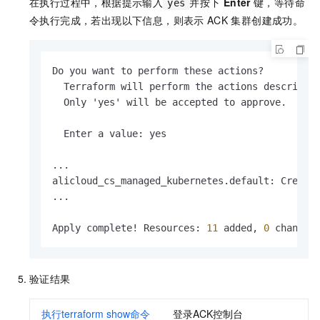
在执行过程中，根据提示输入
并按下
Enter
键，等待命
yes
令执行完成，若出现以下信息，则表示
ACK
集群创建成功。
Do you want to perform these actions?

  Terraform will perform the actions described 
  Only 'yes' will be accepted to approve.

  Enter a value
:
 yes

...

alicloud_cs_managed_kubernetes.default
:
 Creati
...

Apply complete! Resources
:
11
 added
,
0
 changed
验证结果
执行terraform show命令
登录ACK控制台