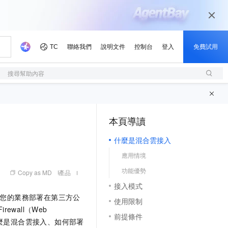
搜尋幫助內容
本頁導讀
（1, M）
什麼是混合雲接入
應用情境
功能優勢
Copy as MD
產品
接入模式
您的業務部署在第三方公
使用限制
 Firewall（Web
前提條件
麼是混合雲接入、如何部署