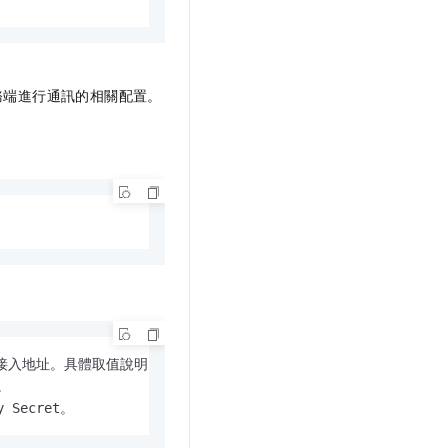
務端進行通訊的相關配置。
雲WAF服務的接入地址。具體取值說明，請參見混合雲接入。

。

y Secret。