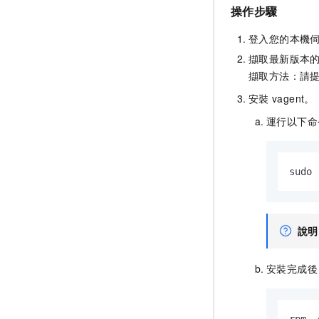
操作步驟
登入您的本機
擷取最新版本
擷取方法：
請
安裝
vagent。
運行以下命
sudo 
說明
安裝完成後