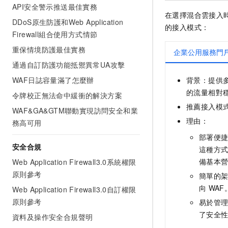
API安全警示推送最佳實務
在選擇混合雲接入
DDoS原生防護和Web Application
的接入模式：
Firewall組合使用方式情節
重保情境防護最佳實務
企業公用服務門
通過自訂防護功能抵禦異常UA攻擊
背景：提供
WAF日誌容量滿了怎麼辦
的流量相對
令牌校正無法命中緩衝的解決方案
推薦接入模式：
WAF&GA&GTM聯動實現訪問安全和業
理由：
務高可用
部署便捷性
安全合規
這種方
備基本
Web Application Firewall3.0系統權限
原則參考
簡單的
向
WAF
Web Application Firewall3.0自訂權限
原則參考
易於管理
了安全
資料及操作安全合規聲明