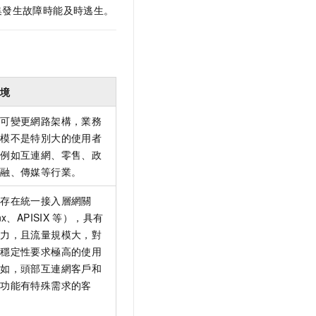
集發生故障時能及時逃生。
情境
於可變更網路架構，業務
規模不是特別大的使用者
。例如互連網、零售、政
金融、傳媒等行業。
於存在統一接入層網關
nx、APISIX
等），具有
能力，且流量規模大，對
和穩定性要求極高的使用
例如，頭部互連網客戶和
寄功能有特殊需求的客