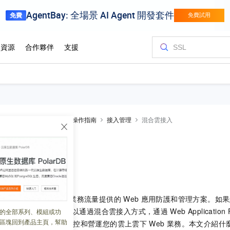
n Firewall
WAF 3.0
操作指南
接入管理
混合雲接入
入
 18:35:35
雲為部署在非阿里雲的業務流量提供的
Web
應用防護和管理方案。如果
線下
IDC
機房等，您可以通過混合雲接入方式，通過
Web Application
的全部系列、模組或功
區塊回到產品主頁，幫助
wall，簡稱
WAF）
統一管控和營運您的雲上雲下
Web
業務。本文介紹什