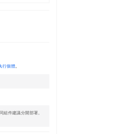
執行個體
。
同組件建議分開部署。