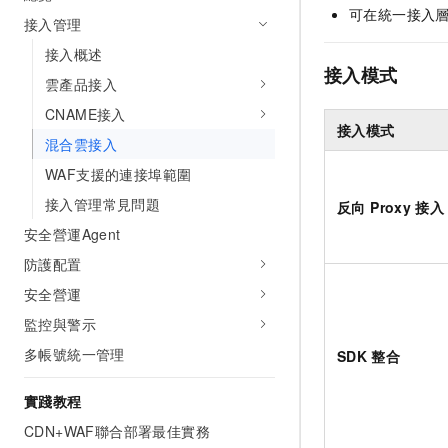
可在統一接入
接入管理
接入概述
接入模式
雲產品接入
CNAME接入
接入模式
混合雲接入
WAF支援的連接埠範圍
接入管理常見問題
反向 Proxy
接入
安全營運Agent
防護配置
安全營運
監控與警示
多帳號統一管理
SDK
整合
實踐教程
CDN+WAF聯合部署最佳實務