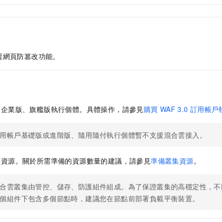
援網頁防篡改功能。
戶企業版、旗艦版執行個體。具體操作，請參見
購買
WAF 3.0
訂用帳戶
用帳戶基礎版或進階版、隨用隨付執行個體暫不支援混合雲接入。
要資源。關於所需準備的資源數量的建議，請參見
準備叢集資源
。
合雲叢集由管控、儲存、防護組件組成。為了保證叢集的高穩定性，不
個組件下包含多個節點時，建議您在節點前部署負載平衡裝置。