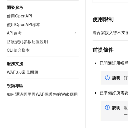
開發參考
使用OpenAPI
使用限制
使用OpenAPI樣本
混合雲接入暫不支
API參考
防護規則參數配置說明
前提條件
CLI整合樣本
已開通訂用帳
服務支援
WAF3.0常見問題
說明
訂
視頻專區
已準備好所需
如何通過阿里雲WAF保護您的Web應用
說明
混
一