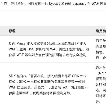
層引流，旁路檢測。同時支援手動
bypass
和自動
bypass，在
WAF
叢
原理
適用
適用
反向 Proxy
接入模式需要將網站網域名稱或
IP
接入
流量
WAF，並將
DNS
解析指向
WAF
的防護叢集地址。混
情境
合雲
WAF
叢集對所有代理的訪問請求進行安全檢測。
府、
適用
（Ngi
SDK
整合模式需要在統一接入網關上部署
SDK
外掛
營運
程式，SDK
外掛程式將網關的業務流量複製一份到
延時
WAF
防護叢集。該模式下，混合雲
WAF
防護叢集不
者。
參與流量轉寄，實現業務轉寄與檢測分離。
對轉
戶。