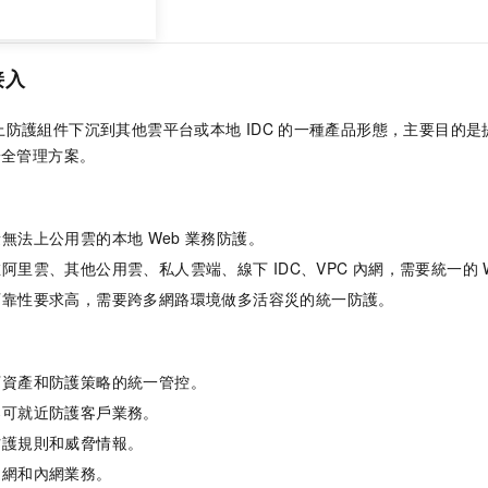
接入
上防護組件下沉到其他雲平台或本地
IDC
的一種產品形態，主要目的是
安全管理方案。
量無法上公用雲的本地
Web
業務防護。
在阿里雲、其他公用雲、私人雲端、線下
IDC、VPC
內網，需要統一的
可靠性要求高，需要跨多網路環境做多活容災的統一防護。
下資產和防護策略的統一管控。
案可就近防護客戶業務。
防護規則和威脅情報。
連網和內網業務。