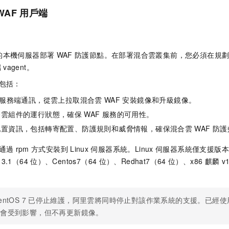
WAF
用戶端
的本機伺服器部署
WAF
防護節點。在部署混合雲叢集前，您必須在規
端
vagent。
包括：
服務端通訊，從雲上拉取混合雲
WAF
安裝鏡像和升級鏡像。
合雲組件的運行狀態，確保
WAF
服務的可用性。
配置資訊，包括轉寄配置、防護規則和威脅情報，確保混合雲
WAF
防護
通過
rpm
方式安裝到
Linux
伺服器系統。Linux
伺服器系統僅支援版本
 3.1（64
位）、Centos7（64
位）、Redhat7（64
位）、x86
麒麟
v
entOS 7
已停止維護，阿里雲將同時停止對該作業系統的支援。已經使
不會受到影響，但不再更新鏡像。