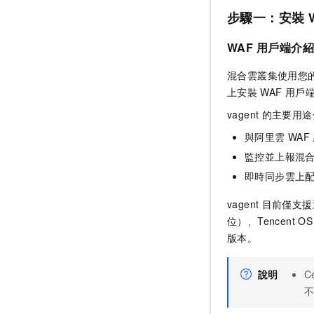
步驟一：安裝
WAF
用戶端介紹
混合雲叢集使用您
上安裝
WAF
用戶
vagent
的主要用途
與阿里雲
WAF
監控並上報混
即時同步雲上
vagent
目前僅支援
位）、Tencent OS
版本。
說明
C