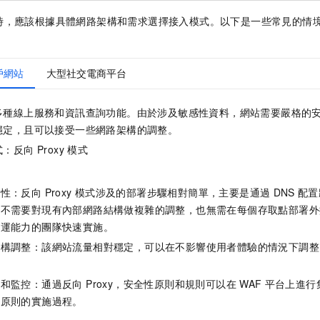
時，應該根據具體網路架構和需求選擇接入模式。以下是一些常見的情
戶網站
大型社交電商平台
多種線上服務和資訊查詢功能。由於涉及敏感性資料，網站需要嚴格的
穩定，且可以接受一些網路架構的調整。
反向 Proxy
模式
：反向 Proxy
模式涉及的部署步驟相對簡單，主要是通過
DNS
配置
式不需要對現有內部網路結構做複雜的調整，也無需在每個存取點部署外
營運能力的團隊快速實施。
架構調整：該網站流量相對穩定，可以在不影響使用者體驗的情況下調整
。
和監控：通過反向 Proxy，安全性原則和規則可以在
WAF
平台上進行
性原則的實施過程。