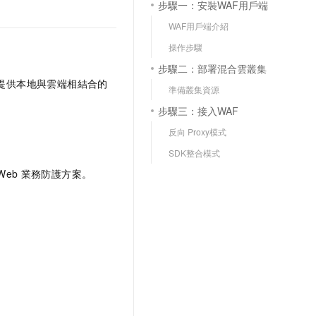
步驟一：安裝WAF用戶端
WAF用戶端介紹
操作步驟
步驟二：部署混合雲叢集
提供本地與雲端相結合的
準備叢集資源
步驟三：接入WAF
反向 Proxy模式
SDK整合模式
Web
業務防護方案。