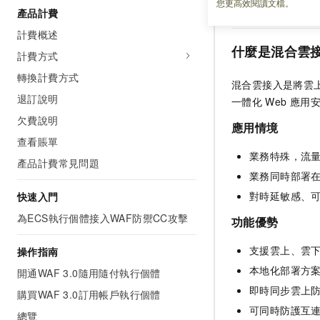
您更高效閱讀文檔。
混合雲接入。
產品計費
計費概述
什麼是混合雲
計費方式
轉換計費方式
混合雲接入是將雲
退訂說明
一體化
Web
應用
欠費說明
應用情境
查看賬單
業務特殊，流
產品計費常見問題
業務同時部署
對時延敏感、
快速入門
為ECS執行個體接入WAF防禦CC攻擊
功能優勢
支援雲上、雲
操作指南
本地化部署方
開通WAF 3.0隨用隨付執行個體
即時同步雲上
購買WAF 3.0訂用帳戶執行個體
可同時防護互
總覽