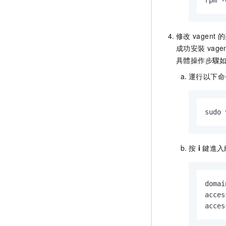
rpm -
修改
vagent
的
成功安裝
vage
具體操作步驟
運行以下命
sudo 
按
i
鍵進入
doma
acce
acce