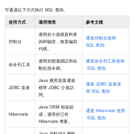
可通過以下方式執行 SQL 查詢。
使用方式
適用情境
參考文檔
適用於小規模資料查
通過控制台使用
控制台
詢和驗證，無需編寫
SQL
查詢
代碼。
適用於開發調試和自
通過命令列工具使用
命令列工具
動化指令碼。
SQL
查詢
Java 應用直接通過
通過
JDBC
直連使
JDBC 直連
標準 JDBC 介面訪
用
SQL
查詢
問。
Java ORM 框架組
通過
Hibernate
使用
Hibernate
成，適用於已有
SQL
查詢
Hibernate 專案。
Java 資料持久層框