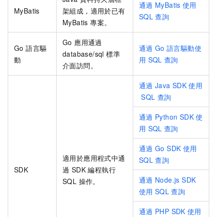
通過
MyBatis
使用
MyBatis
架組成，適用於已有
SQL
查詢
MyBatis 專案。
Go 應用通過
Go 語言驅
通過
Go
語言驅動使
database/sql 標準
動
用
SQL
查詢
介面訪問。
通過
Java SDK
使用
SQL
查詢
通過
Python SDK
使
用
SQL
查詢
通過
Go SDK
使用
適用於應用程式中通
SQL
查詢
SDK
過 SDK 編程執行
通過
Node.js SDK
SQL 操作。
使用
SQL
查詢
通過
PHP SDK
使用