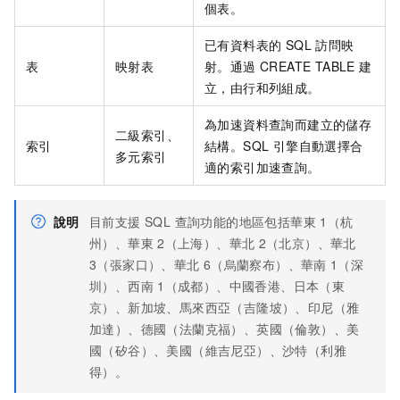
個表。
已有資料表的 SQL 訪問映
表
映射表
射。通過 CREATE TABLE 建
立，由行和列組成。
為加速資料查詢而建立的儲存
二級索引、
索引
結構。SQL 引擎自動選擇合
多元索引
適的索引加速查詢。
說明
目前支援 SQL 查詢功能的地區包括華東
1（杭
州）、華東
2（上海）、華北
2（北京）、華北
3（張家口）、華北
6（烏蘭察布）、華南
1（深
圳）、西南
1（成都）、中國香港、日本（東
京）、新加坡、馬來西亞（吉隆坡）、印尼（雅
加達）、德國（法蘭克福）、英國（倫敦）、美
國（矽谷）、美國（維吉尼亞）
、沙特（利雅
得）
。