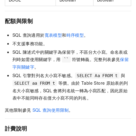
配額與限制
SQL 查詢適用於
寬表模型
和
時序模型
。
不支援事務功能。
SQL 陳述式中的關鍵字為保留字，不區分大小寫。命名表或
列時如需使用關鍵字，用
符號轉義。完整列表參見
保留
``
字與關鍵字
。
SQL 引擎對列名大小寫不敏感。
與
SELECT Aa FROM t
等價。由於
Table Store
原始表的列
SELECT aa FROM t
名大小寫敏感，SQL 會將列名統一轉為小寫匹配，因此原始
表中不能同時存在僅大小寫不同的列名。
其他限制參見
SQL
查詢使用限制
。
計費說明