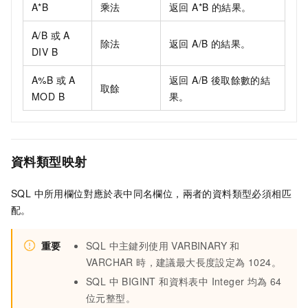
A*B
乘法
返回 A*B 的結果。
A/B 或 A
除法
返回 A/B 的結果。
DIV B
A%B 或 A
返回 A/B 後取餘數的結
取餘
MOD B
果。
資料類型映射
SQL 中所用欄位對應於表中同名欄位，兩者的資料類型必須相匹
配。
重要
SQL 中主鍵列使用 VARBINARY 和
VARCHAR 時，建議最大長度設定為 1024。
SQL 中 BIGINT 和資料表中 Integer 均為 64
位元整型。