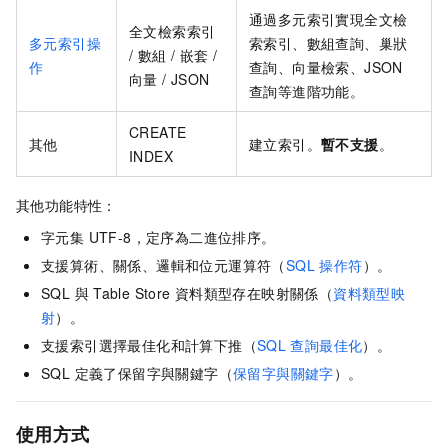
通過多元索引實現全文檢
全文檢索索引
多元索引操
索索引、數組查詢、巢狀
/ 數組 / 嵌套 /
作
查詢、向量檢索、JSON
向量 / JSON
查詢等進階功能。
CREATE
其他
建立索引。
暫不支援
。
INDEX
其他功能特性：
字元集 UTF-8，定序為二進位排序。
支援算術、關係、邏輯和位元運算符（
SQL 操作符
）。
SQL 與
Table Store
資料類型存在映射關係（
資料類型映
射
）。
支援索引選擇最佳化和計算下推（
SQL
查詢最佳化
）。
SQL 定義了保留字與關鍵字（
保留字與關鍵字
）。
使用方式