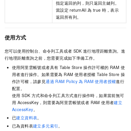
指定返回的列，則只返回主鍵列。
當設定
returnAll
為
true
時，表示
返回所有列。
使用方式
您可以使用控制台、命令列工具或者
SDK
進行地理距離查詢。進
行地理距離查詢之前，您需要完成如下準備工作。
使用阿里雲帳號或者具有
Table Store
操作許可權的 RAM 使
用者進行操作。如果需要為 RAM 使用者授權
Table Store
操
作許可權，請參見
通過
RAM Policy
為
RAM
使用者授權
進行
配置。
使用 SDK 方式和命令列工具方式進行操作時，如果當前無可
用 AccessKey，則需要為阿里雲帳號或者 RAM 使用者
建立
AccessKey
。
已
建立資料表
。
已為資料表
建立多元索引
。