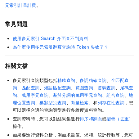
元索引計量計費
。
常見問題
使用多元索引
Search
介面查不到資料
為什麼使用多元索引翻頁查詢時
Token
失效了？
相關文檔
多元索引查詢類型包括
精確查詢
、
多詞精確查詢
、
全匹配查
詢
、
匹配查詢
、
短語匹配查詢
、
範圍查詢
、
首碼查詢
、
尾碼查
詢
、
萬用字元查詢
、
基於分詞的萬用字元查詢
、
組合查詢
、
地
理位置查詢
、
巢狀型別查詢
、
向量檢索、
和
列存在性查詢
，您
可以選擇合適的查詢類型進行多維度資料查詢。
查詢資料時，您可以對結果集進行
排序和翻頁
或
摺疊（去重）
操作。
如果要進行資料分析，例如求最值、求和、統計行數等，您可