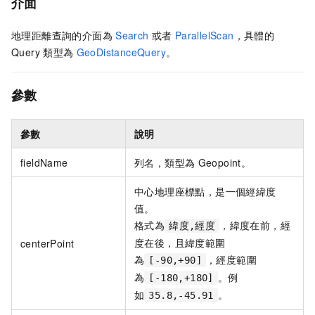
介面
地理距離查詢的介面為
Search
或者
ParallelScan
，具體的
Query
類型為
GeoDistanceQuery
。
參數
參數
說明
fieldName
列名，類型為
Geopoint。
中心地理座標點，是一個經緯度
值。
格式為
，緯度在前，經
緯度,經度
度在後，且緯度範圍
centerPoint
為
，經度範圍
[-90,+90]
為
。例
[-180,+180]
如
。
35.8,-45.91