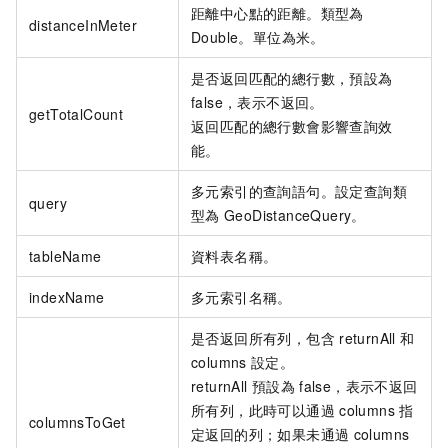
距離中心點的距離。類型為
distanceInMeter
Double。單位為米。
是否返回匹配的總行數，預設為
false，表示不返回。
getTotalCount
返回匹配的總行數會影響查詢效
能。
多元索引的查詢語句。設定查詢類
query
型為
GeoDistanceQuery。
tableName
資料表名稱。
indexName
多元索引名稱。
是否返回所有列，包含
returnAll
和
columns
設定。
returnAll
預設為
false，表示不返回
所有列，此時可以通過
columns
指
columnsToGet
定返回的列；如果未通過
columns