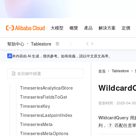
TableInBatchGetRowResponse
TableInBatchWriteRowRequest
TableInBatchWriteRowRespon
se
TableMeta
幫助中心
Tablestore
TableOptions
本內容由 AI 生成，僅供參考。如有歧義，請以中文原文為準。
TermQuery
TermsQuery
Tablestore
首頁
TimeRange
Wildcard
TimeseriesAnalyticalStore
TimeseriesFieldsToGet
更新時間：
2026-04-30
TimeseriesKey
TimeseriesLastpointIndex
WildcardQue
TimeseriesMeta
列，
匹配任意單
?
TimeseriesMetaOptions