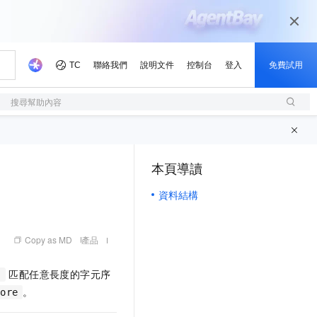
搜尋幫助內容
本頁導讀
（1, M）
資料結構
Copy as MD
產品
匹配任意長度的字元序
。
tore