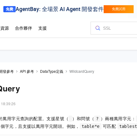
開發參考
API 參考
DataType定義
WildcardQuery
Query
 18:39:26
ry 用於萬用字元查詢的配置。支援星號（
）和問號（
）兩種萬用字元：
?
個字元，且支援以萬用字元開頭。例如，
可匹配
table*e
tables