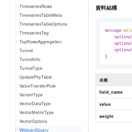
TimeseriesRows
資料結構
TimeseriesTableMeta
TimeseriesTableOptions
message 
Wil
TimeseriesTag
optiona
TopRowsAggregation
optiona
Tunnel
optiona
}
TunnelInfo
TunnelType
UpdatePhyTable
名稱
ValueTransferRule
field_name
VariantType
VectorDataType
value
VectorMetricType
weight
VectorOptions
WildcardQuery