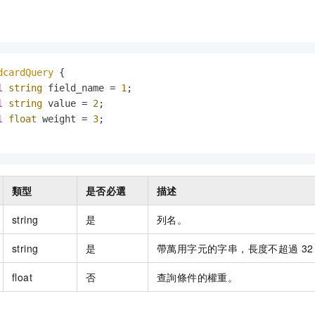
dcardQuery
 {

l
string
 field_name = 
1
;

l
string
 value = 
2
;

l
float
 weight = 
3
;

類型
是否必選
描述
string
是
列名。
string
是
帶萬用字元的字串，長度不超過 32
float
否
查詢條件的權重。