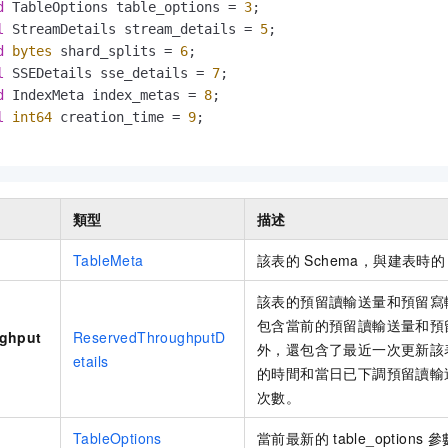
d
 TableOptions table_options = 
3
;

l
 StreamDetails stream_details = 
5
;

d
bytes
 shard_splits = 
6
;

l
 SSEDetails sse_details = 
7
;

d
 IndexMeta index_metas = 
8
;

l
int64
 creation_time = 
9
;

類型
描述
TableMeta
該表的
Schema，與建表時的
該表的預留讀輸送量和預留寫
包含當前的預留讀輸送量和預
ughput
ReservedThroughputD
外，還包含了最近一次更新該
etails
的時間和當日已下調預留讀輸
次數。
TableOptions
當前最新的
table_options
參