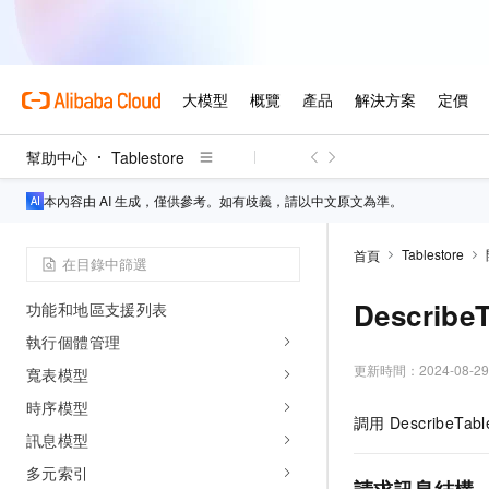
產品定價
動態與公告
知識與記憶儲存
知識儲存服務
幫助中心
Tablestore
記憶儲存服務
通用工具與配置
本內容由 AI 生成，僅供參考。如有歧義，請以中文原文為準。
API參考
Tablestore
首頁
使用者指南
DescribeT
功能和地區支援列表
執行個體管理
更新時間：
2024-08-29
寬表模型
時序模型
調用
DescribeTabl
訊息模型
多元索引