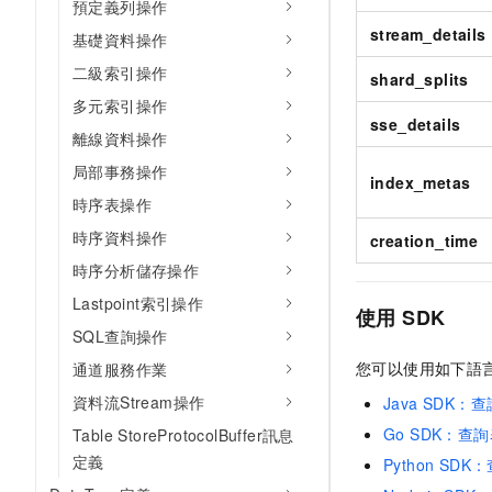
預定義列操作
stream_details
基礎資料操作
二級索引操作
shard_splits
多元索引操作
sse_details
離線資料操作
局部事務操作
index_metas
時序表操作
時序資料操作
creation_time
時序分析儲存操作
Lastpoint索引操作
使用
SDK
SQL查詢操作
您可以使用如下語
通道服務作業
資料流Stream操作
Java SDK
Go SDK：查
Table StoreProtocolBuffer訊息
定義
Python SD