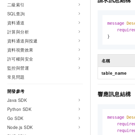
請求訊息結構
二級索引
SQL查詢
資料通道
message 
Des
require
計算與分析
}
資料通道與投遞
資料視覺效果
許可權與安全
名稱
監控與營運
table_name
常見問題
開發參考
響應訊息結構
Java SDK
Python SDK
message 
Des
Go SDK
require
Node.js SDK
require