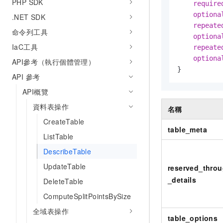
PHP SDK
require
optiona
.NET SDK
repeate
命令列工具
optiona
IaC工具
repeate
optiona
API參考（執行個體管理）
}
API 參考
API概覽
資料表操作
名稱
CreateTable
table_meta
ListTable
DescribeTable
UpdateTable
reserved_thro
_details
DeleteTable
ComputeSplitPointsBySize
全域表操作
table_options