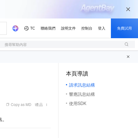
搜尋幫助內容
本頁導讀
（1, M）
請求訊息結構
響應訊息結構
使用SDK
Copy as MD
產品
訊。