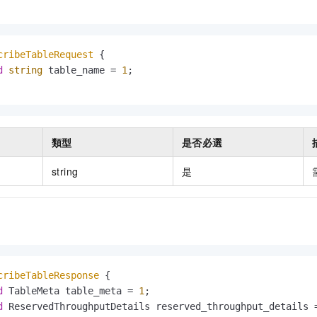
cribeTableRequest
 {

d
string
 table_name = 
1
;

類型
是否必選
string
是
cribeTableResponse
 {

d
 TableMeta table_meta = 
1
;

d
 ReservedThroughputDetails reserved_throughput_details 