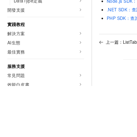
DataType定義
Node.js S
.NET SDK
開發支援
PHP SDK：
實踐教程
解決方案
上一篇：
ListTab
AI生態
最佳實務
服務支援
常見問題
效能白皮書