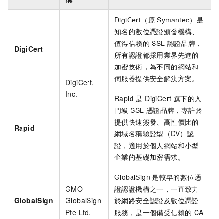
DigiCert（原
Symantec）是
知名的數位憑證頒發機構、
值得信賴的
SSL
認證品牌，
DigiCert
所有認證都採用業界先進的
加密技術，為不同的網站和
伺服器提供安全解決方案。
DigiCert,
Inc.
Rapid 是 DigiCert 旗下的入
門級 SSL 憑證品牌，專註於
提供快速簽發、高性價比的
Rapid
網域名稱驗證型（DV）認
證，適用於個人網站和小型
企業的基礎加密需求。
GlobalSign
是較早的數位憑
GMO
證認證機構之一，一直致力
GlobalSign
GlobalSign
於網路安全認證及數位憑證
Pte Ltd.
服務，是一個備受信賴的
CA