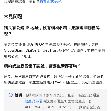
若需購買認證，請參見
購買正式認證
。
常見問題
我只有公網
IP
地址，沒有網域名稱，應該選擇哪種認
證？
請選擇支援
IP
地址的 OV
單網域名稱認證。在購買時，選擇
GlobalSign、DigiCert、GeoTrust
品牌的
OV
認證，並在申請時
填寫公網
IP
地址。
續約或重新簽發了認證，需要重新部署嗎？
需要。每次續約或重新簽發後，將得到一張全新的認證。必須將
新的認證檔案下載並重新部署到
Web
伺服器上，以替換舊認證。
說明
若續約購買了多年期認證，且前一張認證已通過
雲產品部署
將認證部署至阿里雲雲產品（如
ALB、WAF、CDN、DDoS
等），則當前認證簽