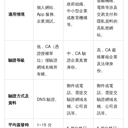
金融機構、
政府組織、
個人網站、
電商等涉及
中小型企業
適用情境
App
服務、
交易支付和
或教育機構
企業測試。
隱私資料的
等。
高私密網
站。
低，CA（憑
高，CA
嚴
證授權單
中，CA
驗
格審核企業
驗證等級
位）僅驗證
證企業真實
及法律身
網域名稱所
身份。
份。
有權。
郵件或電
郵件或電
話。需提交
話。需提交
驗證方式及
DNS
驗證。
驗證網域名
驗證網域名
資料
稱、公司資
稱、公司資
訊等。
訊等。
平均簽發時
1~15
分