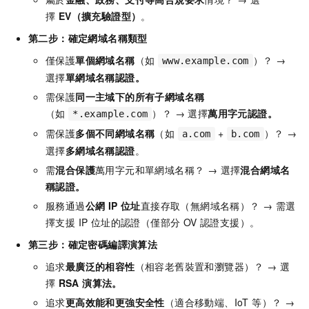
擇
EV（擴充驗證型）
。
第二步：確定網域名稱類型
僅保護
單個網域名稱
（如
）？ →
www.example.com
選擇
單網域名稱認證。
需保護
同一主域下的所有子網域名稱
（如
）？ → 選擇
萬用字元認證。
*.example.com
需保護
多個不同網域名稱
（如
+
）？ →
a.com
b.com
選擇
多網域名稱認證
。
需
混合保護
萬用字元和單網域名稱？ → 選擇
混合網域名
稱認證。
服務通過
公網 IP 位址
直接存取（無網域名稱）？ → 需選
擇支援 IP 位址的認證（僅部分 OV 認證支援）。
第三步：確定密碼編譯演算法
追求
最廣泛的相容性
（相容老舊裝置和瀏覽器）？ → 選
擇
RSA 演算法。
追求
更高效能和更強安全性
（適合移動端、IoT 等）？ →