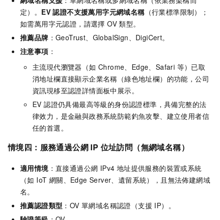
網域名稱支援
：單網域名稱或多網域名稱（依業務架構而
定）。
EV 認證不支援萬用字元網域名稱
（行業標準限制）；
如需萬用字元認證，請選擇 OV 類型。
推薦品牌
：
GeoTrust、GlobalSign、DigiCert
。
注意事項
：
主流現代瀏覽器（如 Chrome、Edge、Safari 等）已取
消地址欄直接顯示企業名稱（綠色地址欄）的功能，公司
資訊現移至認證詳情面板中展示。
EV 認證仍具備最高等級的身份認證標準，具備完整的法
律效力，是金融與政務系統防範釣魚攻擊、建立使用者信
任的首選。
情境四：
服務通過公網 IP 位址訪問（無網域名稱）
適用情境
：直接通過公網 IPv4 地址提供服務的裝置或系統
（如 IoT 網關、Edge Server、遺留系統），且無法佈建網域
名。
推薦認證類型
：OV 單網域名稱認證（支援 IP）。
驗證等級
：OV。