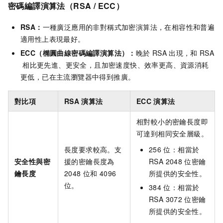
密碼編譯演算法
（RSA / ECC）
RSA：
一種廣泛應用的非對稱式加密演算法，在相容性和普遍
適用性上表現最好。
ECC（橢圓曲線密碼編譯演算法）：
晚於
RSA
出現，和
RSA
相比更先進、更安全，且加密速度快、效率更高、資源消耗
更低，已在主流瀏覽器中得到推廣。
對比項
RSA
演算法
ECC
演算法
相對較小的密鑰長度即
可達到相同安全層級。
長度要求較高。支
256
位：相當於
安全性與密
援的密鑰長度為
RSA 2048
位密鑰
鑰長度
2048
位和
4096
所提供的安全性。
位。
384
位：相當於
RSA 3072
位密鑰
所提供的安全性。