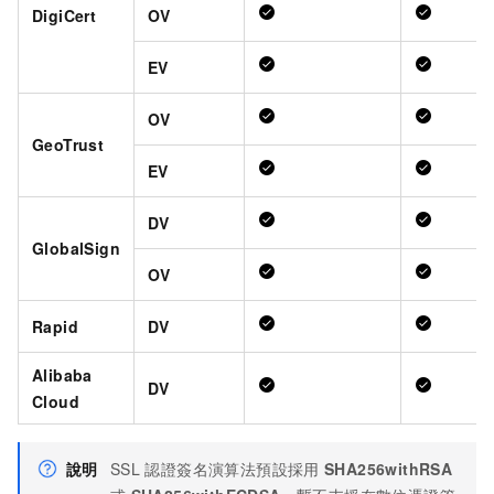
DigiCert
OV
EV
OV
GeoTrust
EV
DV
GlobalSign
OV
Rapid
DV
Alibaba
DV
Cloud
說明
SSL
認證簽名演算法預設採用
SHA256withRSA