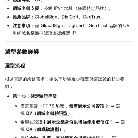
網域名稱支援
：公網 IPv4 地址（僅限特定品牌）。
推薦品牌
：
GlobalSign、DigiCert、GeoTrust
。
注意事項
：僅
GlobalSign、DigiCert、GeoTrust
品牌的
OV
單網域名稱類型認證
支援綁定
IP。
選型參數詳解
選型流程
根據實際的業務需求，按以下步驟逐步確定所需認證的核心參
數：
第一步：確定驗證等級
僅需基礎 HTTPS 加密，
無需展示公司資訊
？ → 選
擇
DV（網域名稱驗證型）
。
希望在認證中
展示企業身份以增強使用者信任
？ → 選
擇
OV（組織驗證型）
。
屬於
金融、政務、支付等高合規要求
情境？ → 選