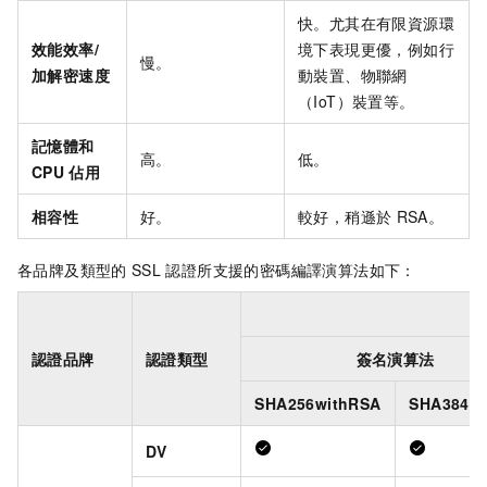
快。尤其在有限資源環
效能效率/
境下表現更優，例如行
慢。
加解密速度
動裝置、物聯網
（IoT）裝置等。
記憶體和
高。
低。
CPU
佔用
相容性
好。
較好，稍遜於
RSA。
各品牌及類型的
SSL
認證所支援的密碼編譯演算法如下：
認證品牌
認證類型
簽名演算法
SHA256withRSA
SHA384wi
DV