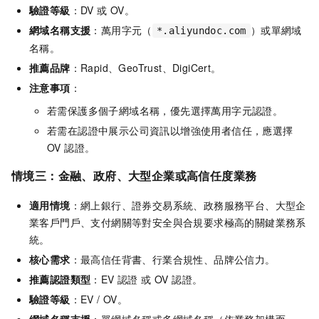
驗證等級
：DV 或 OV。
網域名稱支援
：萬用字元（
）或單網域
*.aliyundoc.com
名稱。
推薦品牌
：
Rapid、GeoTrust、DigiCert
。
注意事項
：
若需保護多個子網域名稱，優先選擇萬用字元認證。
若需在認證中展示公司資訊以增強使用者信任，應選擇
OV 認證。
情境三：金融、政府、大型企業或高信任度業務
適用情境
：網上銀行、證券交易系統、政務服務平台、大型企
業客戶門戶、支付網關等對安全與合規要求極高的關鍵業務系
統。
核心需求
：最高信任背書、行業合規性、品牌公信力。
推薦認證類型
：EV 認證 或 OV 認證。
驗證等級
：EV / OV。