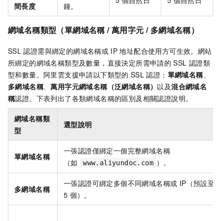
5
個自然日
5
個自然日
間長度
鐘。
網域名稱類型（單網域名稱 / 萬用字元 / 多網域名稱）
SSL
認證需與綁定的網域名稱或
IP
地址配合使用方可生效。網站
所綁定的網域名稱類型及數量，直接決定所需申請的
SSL
認證類
型和數量。阿里雲支援申請以下類型的
SSL
認證：
單網域名稱
、
多網域名稱
、
萬用字元網域名稱（泛網域名稱）
以及
混合網域名
稱
認證。下表列出了各類網域名稱的區別及相關認證說明。
網域名稱類
選型說明
型
一張認證僅綁定一個完整網域名稱
單網域名稱
（如
）。
www.aliyundoc.com
一張認證可綁定多個不同網域名稱或 IP（預設至
多網域名稱
5
個）。