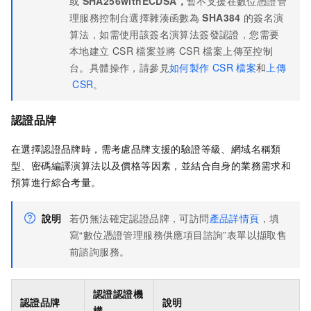
或
SHA256withECDSA，
暫不支援在數位憑證管
理服務控制台選擇雜湊函數為
SHA384
的簽名演
算法，如需使用該簽名演算法簽發認證，您需要
本地建立
CSR
檔案並將
CSR
檔案上傳至控制
台。具體操作，請參見
如何製作
CSR
檔案
和
上傳
CSR
。
認證品牌
在選擇認證品牌時，需考慮品牌支援的驗證等級、網域名稱類
型、密碼編譯演算法以及價格等因素，並結合自身的業務需求和
預算進行綜合考量。
說明
若仍無法確定認證品牌，
可訪問
產品詳情頁
，填
寫“數位憑證管理服務供應項目諮詢”表單以擷取售
前諮詢服務。
認證認證機
認證品牌
說明
構