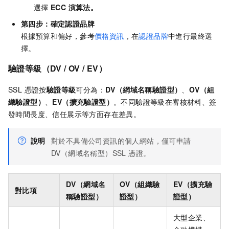
選擇
ECC 演算法。
第四步：確定認證品牌
根據預算和偏好，參考
價格資訊
，在
認證品牌
中進行最終選
擇。
驗證等級（DV / OV / EV）
SSL 憑證按
驗證等級
可分為：
DV（網域名稱驗證型）
、
OV（組
織驗證型）
、
EV（擴充驗證型）
。不同驗證等級在審核材料、簽
發時間長度、信任展示等方面存在差異。
說明
對於不具備公司資訊的個人網站，僅可申請
DV（網域名稱型）SSL 憑證。
DV（網域名
OV（組織驗
EV（擴充驗
對比項
稱驗證型）
證型）
證型）
大型企業、