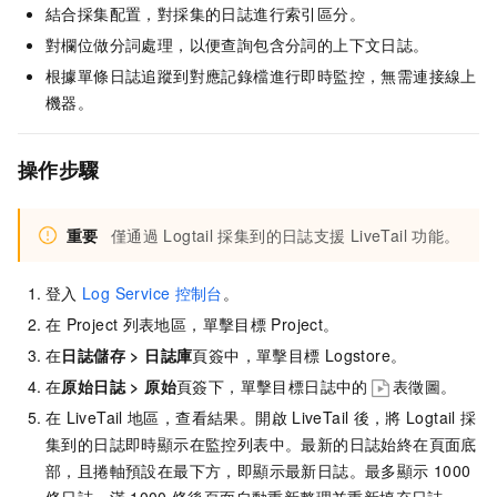
結合採集配置，對採集的日誌進行索引區分。
對欄位做分詞處理，以便查詢包含分詞的上下文日誌。
根據單條日誌追蹤到對應記錄檔進行即時監控，無需連接線上
機器。
操作步驟
重要
僅通過
Logtail
採集到的日誌支援
LiveTail
功能。
登入
Log Service
控制台
。
在
Project
列表地區，單擊目標
Project。
在
日誌儲存
>
日誌庫
頁簽中，單擊目標
Logstore。
在
原始日誌
>
原始
頁簽下，單擊目標日誌中的
表徵圖。
在
LiveTail
地區，查看結果。
開啟
LiveTail
後，將
Logtail
採
集到的日誌即時顯示在監控列表中。最新的日誌始終在頁面底
部，且捲軸預設在最下方，即顯示最新日誌。最多顯示
1000
條日誌，滿
1000
條後頁面自動重新整理並重新填充日誌。