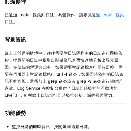
前提條件
已通過
Logtail
採集到日誌。具體操作，請參見
通過
Logtail
採集
日誌
。
背景資訊
線上上營運的情境中，往往需要對日誌隊列中的日誌進行即時監
控，從最新的日誌中提取出關鍵資訊進而快速地分析出異常原
因。在傳統的營運方式中，如果需要對記錄檔進行即時監控，需
要在伺服器上對記錄檔執行
tail -f
命令，如果即時監控的日誌資
訊不夠直觀，還需加上
grep
命令或者
grep -v
命令進行關鍵詞
過濾。Log Service
在控制台提供了日誌即時監控的互動功能
LiveTail，針對線上日誌進行即時監控分析，減輕營運壓力。
功能優勢
監控日誌的即時資訊，按關鍵詞過濾日誌。