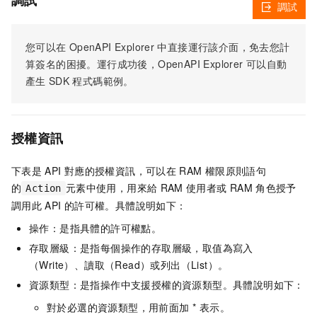
調試
調試
您可以在
OpenAPI Explorer
中直接運行該介面，免去您計
算簽名的困擾。運行成功後，OpenAPI Explorer
可以自動
產生
SDK
程式碼範例。
授權資訊
下表是
API
對應的授權資訊，可以在
RAM
權限原則語句
的
元素中使用，用來給
RAM
使用者或
RAM
角色授予
Action
調用此
API
的許可權。具體說明如下：
操作：是指具體的許可權點。
存取層級：是指每個操作的存取層級，取值為寫入
（Write）、讀取（Read）或列出（List）。
資源類型：是指操作中支援授權的資源類型。具體說明如下：
對於必選的資源類型，用前面加 * 表示。