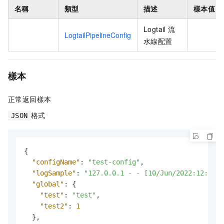
名稱
類型
描述
樣本值
Logtail 流
LogtailPipelineConfig
水線配置
樣本
正常返回樣本
格式
JSON
{
"configName"
:
"test-config"
,
"logSample"
:
"127.0.0.1 - - [10/Jun/2022:12:36:4
"global"
:
{
"test"
:
"test"
,
"test2"
:
1
}
,