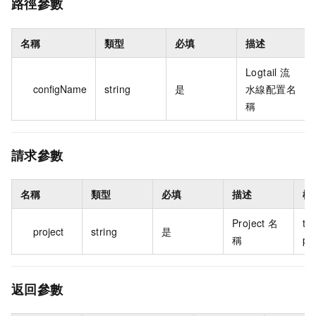
路徑參數
名稱
類型
必填
描述
Logtail 流
configName
string
是
水線配置名
稱
請求參數
名稱
類型
必填
描述
樣
Project 名
tes
project
string
是
稱
pr
返回參數