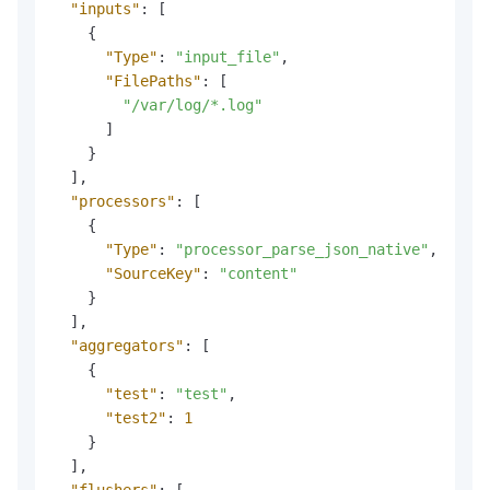
"inputs"
:
[
{
"Type"
:
"input_file"
,
"FilePaths"
:
[
"/var/log/*.log"
]
}
]
,
"processors"
:
[
{
"Type"
:
"processor_parse_json_native"
,
"SourceKey"
:
"content"
}
]
,
"aggregators"
:
[
{
"test"
:
"test"
,
"test2"
:
1
}
]
,
"flushers"
:
[