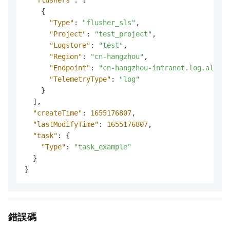
{
"Type"
:
"flusher_sls"
,
"Project"
:
"test_project"
,
"Logstore"
:
"test"
,
"Region"
:
"cn-hangzhou"
,
"Endpoint"
:
"cn-hangzhou-intranet.log.aliyun
"TelemetryType"
:
"log"
}
]
,
"createTime"
:
1655176807
,
"lastModifyTime"
:
1655176807
,
"task"
:
{
"Type"
:
"task_example"
}
}
錯誤碼