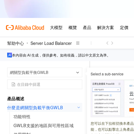
幫助中心
Server Load Balancer
本內容由 AI 生成，僅供參考。如有歧義，請以中文原文為準。
Server Load B
首頁
網關型負載平衡GWLB
Select a sub-service
什麼是網關
產品概述
更新時間：
2025-08-01
什麼是網關型負載平衡GWLB
網關型負載平衡 GWLB
功能特性
端伺服器組中的網
您可以在下拉框切換本產品
GWLB支援的地區與可用性區域
能，也可以點擊左上角產品
署，例如：防火牆