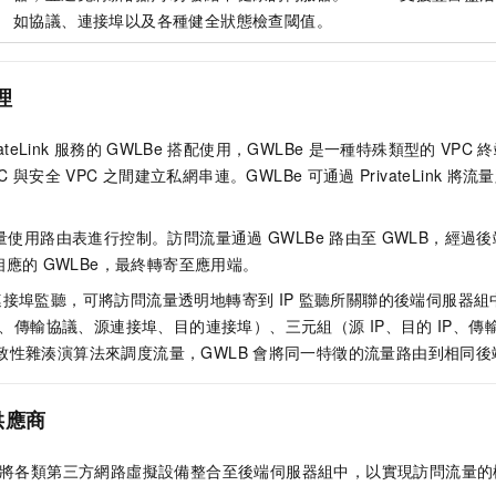
如協議、連接埠以及各種健全狀態檢查閾值。
理
ateLink
服務的
GWLBe
搭配使用，GWLBe
是一種特殊類型的
VPC
終
C
與安全
VPC
之間建立私網串連。GWLBe
可通過
PrivateLink
將流量
量使用路由表進行控制。訪問流量通過
GWLBe
路由至
GWLB
，經過後
相應的
GWLBe，最終轉寄至應用端。
連接埠監聽，可將訪問流量透明地轉寄到
IP
監聽所關聯的後端伺服器組中
P、傳輸協議、源連接埠、目的連接埠）、三元組（源
IP、目的
IP、
一致性雜湊演算法來調度流量，GWLB
會將同一特徵的流量路由到相同後
供應商
將各類第三方網路虛擬設備整合至後端伺服器組中，以實現訪問流量的