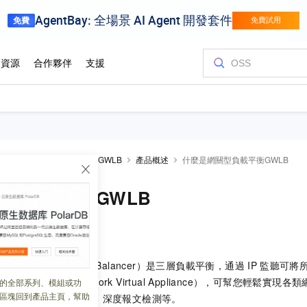
alancer
網關型負載平衡GWLB
產品概述
什麼是網關型負載平衡GWLB
型負載平衡GWLB
 16:24:30
（Gateway Load Balancer）
是三層負載平衡，通過
IP
監聽可將
路虛擬設備
NVA（Network Virtual Appliance），可幫您輕鬆
的全部系列、模組或功
區塊回到產品主頁，幫助
、入侵檢測、流量鏡像、深度報文檢測等。