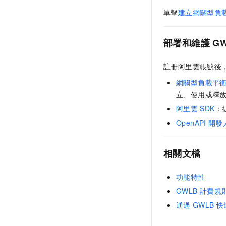
單擊
建立網關型負
部署和維護
G
註冊阿里雲帳號後
網關型負載平
立、使用或釋
阿里雲
SDK
：
OpenAPI
開發
相關文檔
功能特性
GWLB
計費規
通過
GWLB
快