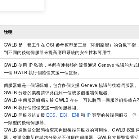
說明
GWLB
是一種工作在
OSI
參考模型第三層（即網路層）的負載平衡
到不同的後端伺服器來提高應用系統的安全性和可用性。
GWLB
使用
IP
監聽，將所有連接埠的流量通過
Geneve
協議的方式
一個
GWLB
執行個體僅支援一個監聽。
伺服器組是一個邏輯組，包含多個支援
Geneve
協議的後端伺服器。
GWLB
分發的業務請求路由到一個或多個後端伺服器。
GWLB
中伺服器組獨立於
GWLB
存在，可以將同一伺服器組掛載在
GWLB
執行個體僅支援一個伺服器組。
GWLB
伺服器組支援
ECS
、
ECI
、
ENI
和
IP
類型的後端伺服器，但
一類型的後端伺服器。
GWLB
通過健全狀態檢查來判斷後端伺服器的可用性。
GWLB
探測
器，並避免將新的請求分發給不健康的伺服器。
GWLB
支援豐富靈活