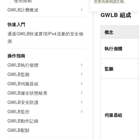
使用限制
您更高效閱讀文檔。
GWLB計費概述
GWLB
組成
快速入門
概念
通過GWLB快速實現IPv4流量的安全檢
測
執行個體
操作指南
GWLB執行個體
監聽
GWLB監聽
GWLB伺服器組
GWLB健全狀態檢查
GWLB安全防護
GWLB監控
伺服器組
GWLB動作記錄
GWLB配額