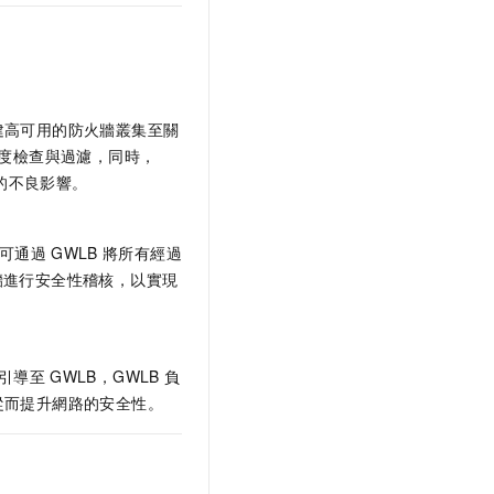
建高可用的防火牆叢集至關
度檢查與過濾，同時，
的不良影響。
可通過
GWLB
將所有經過
牆進行安全性稽核，以實現
引導至
GWLB，GWLB
負
從而提升網路的安全性。