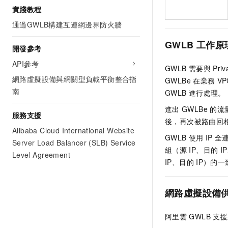
實踐教程
通過GWLB構建互連網邊界防火牆
GWLB
工作原
開發參考
API參考
GWLB
需要與
Priv
網路虛擬設備與網關型負載平衡整合指
GWLBe
在業務
VP
南
GWLB
進行處理。
進出
GWLBe
的流
服務支援
後，再次被路由回
Alibaba Cloud International Website
GWLB
使用
IP
全
Server Load Balancer (SLB) Service
組（源
IP、目的
I
Level Agreement
IP、目的
IP）的
網路虛擬設備
阿里雲
GWLB
支援