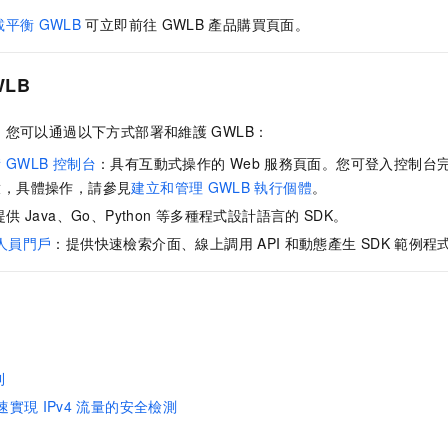
載平衡
GWLB
可立即前往
GWLB
產品購買頁面。
WLB
，您可以通過以下方式部署和維護
GWLB
：
衡
GWLB
控制台
：具有互動式操作的
Web
服務頁面。您可登入控制台
放，具體操作，請參見
建立和管理
GWLB
執行個體
。
提供
Java、Go、Python
等多種程式設計語言的
SDK。
人員門戶
：提供快速檢索介面、線上調用
API
和動態產生
SDK
範例程
則
速實現
IPv4
流量的安全檢測