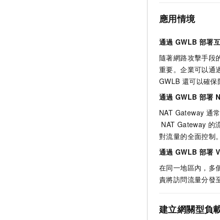
應用情境
通過
GWLB
部署
隨著網路攻擊手段
重要。企業可以通
GWLB
還可以確保
通過
GWLB
部署
NAT Gateway
通
NAT Gateway
的
對流量的全面控制
通過
GWLB
部署
在同一地區內，多
責將訪問流量分發
建立網關型負