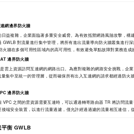
互連網邊界防火牆
的日益複雜，企業面臨著多重安全威脅。為有效抵禦網路風險攻擊，構
過
GWLB
對流量進行集中管理，將所有進出流量導向防火牆叢集進行深
防火牆在多個可用性區域內的高可用性，有效避免單點故障對業務造成
NAT
邊界防火牆
常是雲上資源訪問互連網的網路出口。為應對複雜的網路安全挑戰，企業
流量集中至統一的管理層，從而確保所有出入互連網的請求都經過防火
。
VPC
邊界防火牆
個
VPC
之間的雲資源需要互連時，可以通過轉寄路由器
TR
將訪問流量
至後端安全裝置，以進行流量過濾，僅允許經過過濾的流量相互連信，
載平衡
GWLB