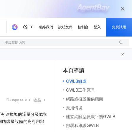
搜尋幫助內容
本頁導讀
（1, M）
GWLB組成
GWLB工作原理
網路虛擬設備供應商
Copy as MD
產品
應用情境
所有連接埠的流量分發給後
建立網關型負載平衡GWLB
實現各類網路虛擬設備的高可用部
部署和維護GWLB