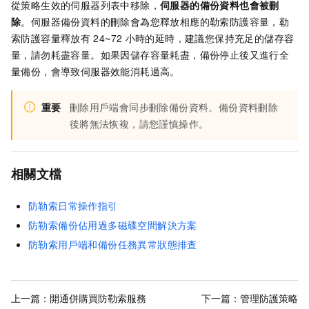
從策略生效的伺服器列表中移除，
伺服器的備份資料也會被刪
除
。伺服器備份資料的刪除會為您釋放相應的勒索防護容量，勒
索防護容量釋放有
24~72
小時的延時，建議您保持充足的儲存容
量，請勿耗盡容量。如果因儲存容量耗盡，備份停止後又進行全
量備份，會導致伺服器效能消耗過高。
重要
刪除用戶端會同步刪除備份資料。備份資料刪除
後將無法恢複，請您謹慎操作。
相關文檔
防勒索日常操作指引
防勒索備份佔用過多磁碟空間解決方案
防勒索用戶端和備份任務異常狀態排查
上一篇：
開通併購買防勒索服務
下一篇：
管理防護策略