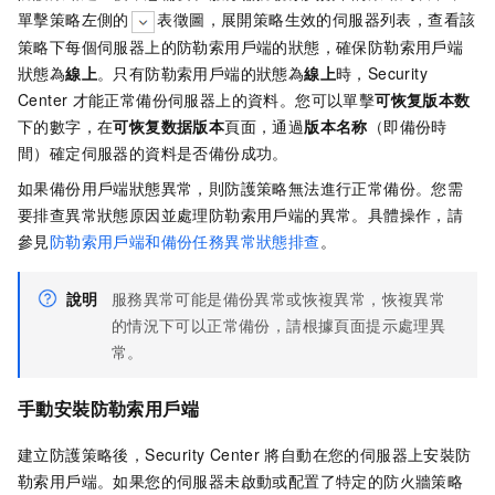
單擊策略左側的
表徵圖，展開策略生效的伺服器列表，查看該
策略下每個伺服器上的防勒索用戶端的狀態，確保防勒索用戶端
狀態為
線上
。只有防勒索用戶端的狀態為
線上
時，Security
Center
才能正常備份伺服器上的資料。您可以單擊
可恢复版本数
下的數字，在
可恢复数据版本
頁面，通過
版本名称
（即備份時
間）確定伺服器的資料是否備份成功。
如果備份用戶端狀態異常，則防護策略無法進行正常備份。您需
要排查異常狀態原因並處理防勒索用戶端的異常。具體操作，請
參見
防勒索用戶端和備份任務異常狀態排查
。
說明
服務異常可能是備份異常或恢複異常，恢複異常
的情況下可以正常備份，請根據頁面提示處理異
常。
手動安裝防勒索用戶端
建立防護策略後，Security Center
將自動在您的伺服器上安裝防
勒索用戶端。如果您的伺服器未啟動或配置了特定的防火牆策略