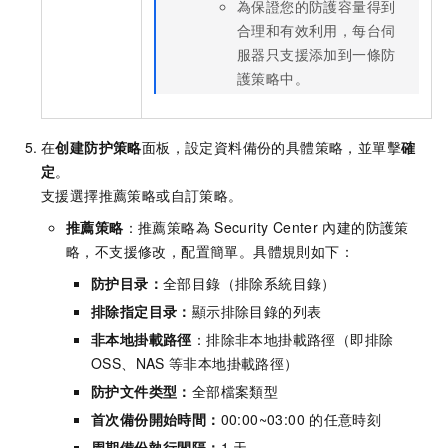
為保證您的防護容量得到
合理和有效利用，每台伺
服器只支援添加到一條防
護策略中。
在
创建防护策略
面板，設定資料備份的具體策略，並單擊
確
定
。
支援選擇推薦策略或自訂策略。
推薦策略
：推薦策略為
Security Center
內建的防護策
略，不支援修改，配置簡單。具體規則如下：
防护目录：
全部目錄（排除系統目錄）
排除指定目录：
顯示排除目錄的列表
非本地掛載路徑
：排除非本地掛載路徑（即排除
OSS、NAS
等非本地掛載路徑）
防护文件类型：
全部檔案類型
首次備份開始時間：
00:00~03:00
的任意時刻
周期備份執行間隔：
1
天