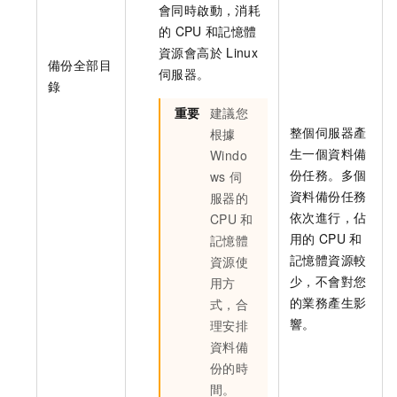
會同時啟動，消耗
的
CPU
和記憶體
資源會高於
Linux
備份全部目
伺服器。
錄
重要
建議您
整個伺服器產
根據
生一個資料備
Windo
份任務。多個
ws
伺
資料備份任務
服器的
依次進行，佔
CPU
和
用的
CPU
和
記憶體
記憶體資源較
資源使
少，不會對您
用方
的業務產生影
式，合
響。
理安排
資料備
份的時
間。