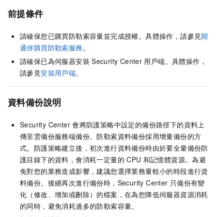
前提條件
請確保您已購買防勒索容量並完成授權。具體操作，請參見
開
通併購買防勒索服務
。
請確保已為伺服器安裝
Security Center
用戶端。具體操作，
請參見
安裝用戶端
。
資料備份說明
Security Center
會將防護策略中設定的備份路徑下的資料上
傳至雲備份服務端備份。防勒索資料備份採用增量備份的方
式。
防護策略建立後，初次進行資料備份時由於要全量備份防
護目錄下的資料，會消耗一定量的
CPU
和記憶體資源。為避
免對您的業務造成影響，建議您選擇業務量較小的時段進行資
料備份。
後續再次進行備份時，Security Center
只備份有變
化（修改、增加或刪除）的檔案，在為您降低伺服器資源消耗
的同時，避免消耗過多的防勒索容量。