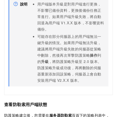
說明
用戶端版本升級是對用戶端進行更換，
不影響已備份資料，更換後備份任務正
常進行。如果用戶端升級失敗，將自動
回退為用戶端
V1.X.X
版本，不影響資料
備份。
可能存在部分伺服器上的用戶端無法一
鍵升級的情況。如果用戶端無法升級，
建議將用戶端升級失敗的伺服器從策略
中刪除，然後再次單擊防護策略
操作
列
的
升級
，將防護策略升級至
2.0
版本。
防護策略升級成功後，再將刪除的伺服
器重新添加回該策略，伺服器上會自動
安裝用戶端
V2.X.X
版本。
查看防勒索用戶端狀態
防護策略建立後，您需要在
服务器防勒索
頁簽下的策略列表中，