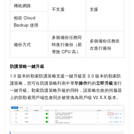
傳統網路
不支援
支援
相容
Cloud
Backup
使用
多個備份任務同
多個備份任務依
備份方式
時進行備份（易
次進行備份
導致
CPU
高）
防護策略一鍵升級
1.0
版本的勒索防護策略支援一鍵升級至
2.0
版本的勒索防
護策略，您可在防護策略列表中單擊
操作
列的
立即升級
進行
一鍵升級。勒索防護策略升級的同時，該策略生效的伺服器
上的防勒索用戶端也會同步被替換為用戶端
V2.X.X
版本。