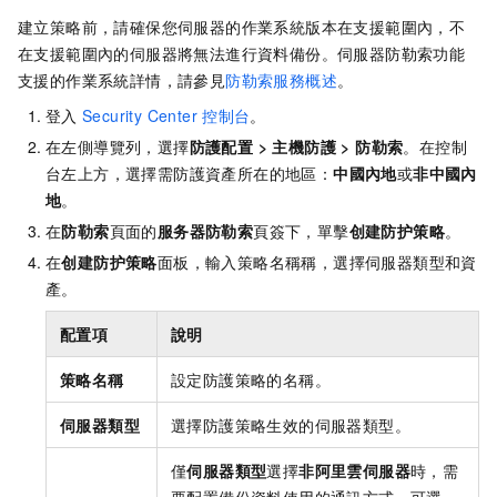
建立策略前，請確保您伺服器的作業系統版本在支援範圍內，不
在支援範圍內的伺服器將無法進行資料備份。伺服器防勒索功能
支援的作業系統詳情，請參見
防勒索服務概述
。
登入
Security Center
控制台
。
在左側導覽列，選擇
防護配置
>
主機防護
>
防勒索
。在控制
台左上方，選擇需防護資產所在的地區：
中國內地
或
非中國內
地
。
在
防勒索
頁面的
服务器防勒索
頁簽下，單擊
创建防护策略
。
在
创建防护策略
面板，輸入策略名稱稱，選擇伺服器類型和資
產。
配置項
說明
策略名稱
設定防護策略的名稱。
伺服器類型
選擇防護策略生效的伺服器類型。
僅
伺服器類型
選擇
非阿里雲伺服器
時，需