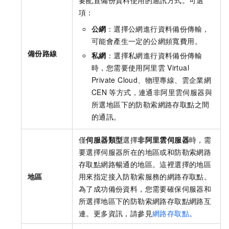
要配置備份資料使用的通訊方式。可選
項：
公網
：選擇公網進行資料備份傳輸，
可能會產生一定的公網頻寬費用。
備份路線
私網
：選擇私網進行資料備份傳輸
時，您需要使用阿里雲
Virtual
Private Cloud、物理專線、雲企業網
CEN
等方式，連通非阿里雲伺服器與
所選地區下的防勒索網路存取點之間
的通訊。
僅
伺服器類型
選擇
非阿里雲伺服器
時，需
要選擇伺服器所在的地區或和防勒索網路
存取點網路暢通的地區。這裡選擇的地區
地區
用來指定接入防勒索服務的網路存取點。
為了成功備份資料，您需要確保伺服器和
所選擇地區下的防勒索網路存取點網路互
連。更多資訊，請參見
網路存取點
。