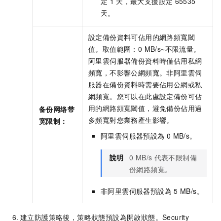
定
1
天，最大支援設定
65535
天。
設定備份資料可佔用的網路頻寬閾
值。取值範圍：0 MB/s~不限流量。
阿里雲伺服器備份資料時僅佔用私網
頻寬，不影響公網頻寬。非阿里雲伺
服器在備份資料時需要佔用公網或私
網頻寬。您可以在此處設定備份可佔
用的網路頻寬閾值，避免備份佔用過
备份网络带
多頻寬對您業務產生影響。
宽限制：
阿里雲伺服器預設為
0 MB/s。
說明
0 MB/s
代表不限制備
份網路頻寬。
非阿里雲伺服器預設為
5 MB/s。
建立防護策略後，策略狀態預設為開啟狀態。Security