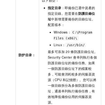
以下類型：
指定目录
：即備份已選中資產的
指定目錄。您需要在
防護目錄位
址
中新增需要備份的目錄位址。
配置樣本：
Windows：
C:\Program
Files (x86)\
Linux：
/usr/bin/
最多可添加
20
條防護目錄位址。
防护目录：
Security Center
會串列執行各個
防護目錄位址的備份任務。如果
一個防護目錄位址下的檔案較
多，可能會消耗較多的伺服器資
源（CPU
和記憶體）。您可以將
一個目錄拆分為多個防護目錄位
址，通過串列執行備份任務，有
效地降低備份佔用的伺服器資
源。